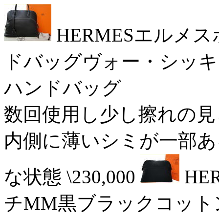
HERMESエルメ
ドバッグヴォー・シッキ
ハンドバッグ 16/0
数回使用し少し擦れの見られる
内側に薄いシミが一部あ
な状態 \230,000
HE
チMM黒ブラックコット