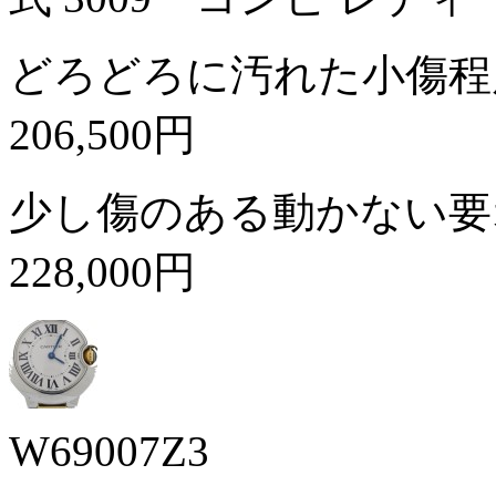
どろどろに汚れた小傷程
206,500円
少し傷のある動かない要
228,000円
W69007Z3