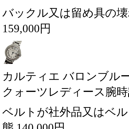
バックル又は留め具の壊
159,000円
カルティエ バロンブルー 
クォーツレディース腕時
ベルトが社外品又はベル
態
140,000円