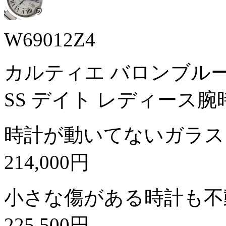
W69012Z4
カルティエ バロンブルー 
SS デイト レディース腕
時計が動いてないガラス
214,000円
小さな傷がある時計も不
225,500円