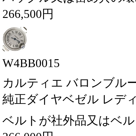
266,500円
W4BB0015
カルティエ バロンブルー 
純正ダイヤベゼル レデ
ベルトが社外品又はベル