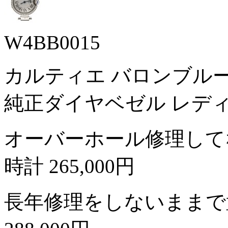
W4BB0015
カルティエ バロンブルー 
純正ダイヤベゼル レデ
オーバーホール修理して
時計
265,000円
長年修理をしないままで