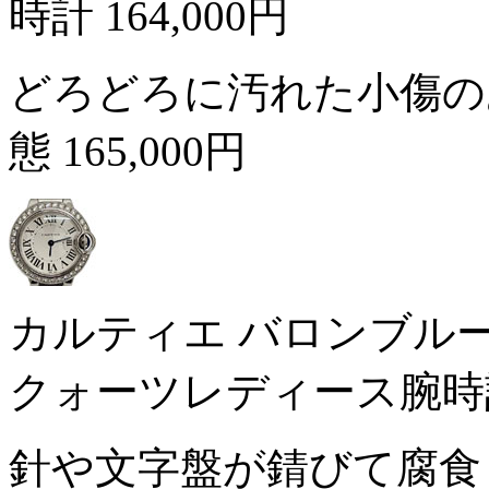
時計
164,000円
どろどろに汚れた小傷の
態
165,000円
カルティエ バロンブルー 
クォーツレディース腕時
針や文字盤が錆びて腐食