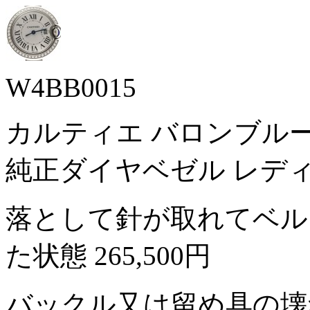
W4BB0015
カルティエ バロンブルー 
純正ダイヤベゼル レデ
落として針が取れてベル
た状態
265,500円
バックル又は留め具の壊