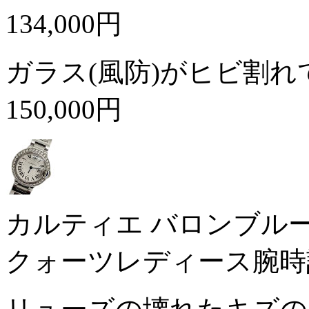
134,000円
ガラス(風防)がヒビ割
150,000円
カルティエ バロンブルー 
クォーツレディース腕時