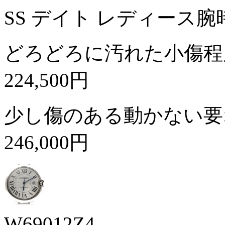
SS デイト レディース腕
どろどろに汚れた小傷程
224,500円
少し傷のある動かない要
246,000円
W69012Z4