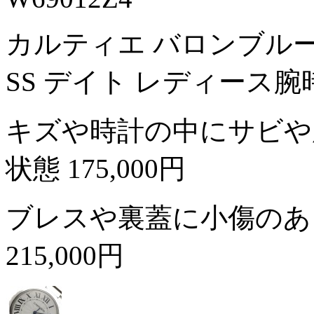
カルティエ バロンブルー 
SS デイト レディース腕
キズや時計の中にサビや
状態
175,000円
ブレスや裏蓋に小傷のあ
215,000円