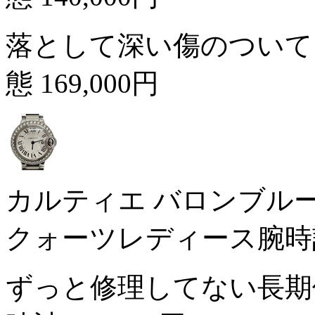
落として深い傷のついて
態
169,000円
カルティエ バロンブルー 
クォーツレディース腕時
ずっと修理してない長期