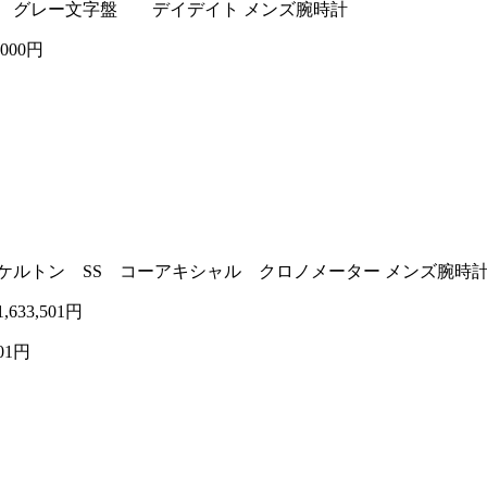
ーター グレー文字盤 デイデイト メンズ腕時計
,000円
動巻き 裏スケルトン SS コーアキシャル クロノメーター メンズ腕時
1,633,501円
501円