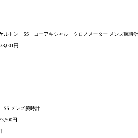
動巻き 裏スケルトン SS コーアキシャル クロノメーター メンズ腕時
633,001円
盤 SS メンズ腕時計
73,500円
円