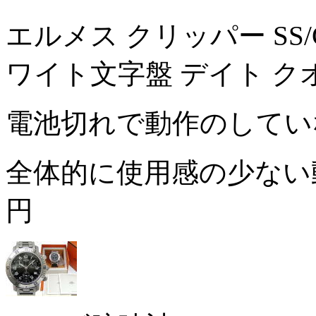
エルメス クリッパー SS/
ワイト文字盤 デイト ク
電池切れで動作のしてい
全体的に使用感の少ない
円