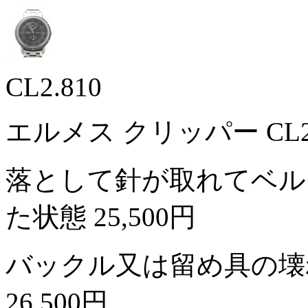
CL2.810
エルメス クリッパー CL2
落として針が取れてベル
た状態
25,500円
バックル又は留め具の壊
26,500円