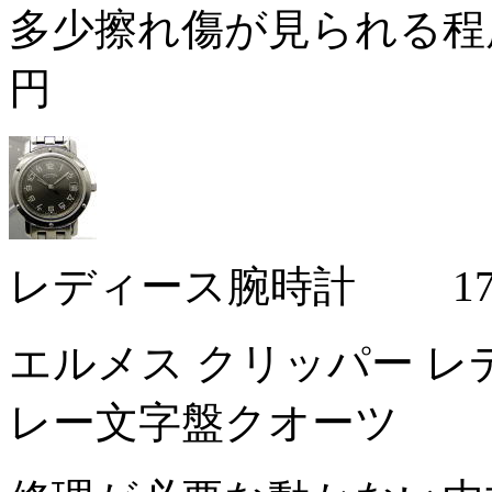
多少擦れ傷が見られる程
円
レディース腕時計 17/0
エルメス クリッパー レディ
レー文字盤クオーツ