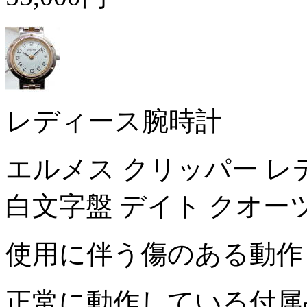
レディース腕時計 17/
エルメス クリッパー レデ
白文字盤 デイト クオー
使用に伴う傷のある動
正常に動作している付属