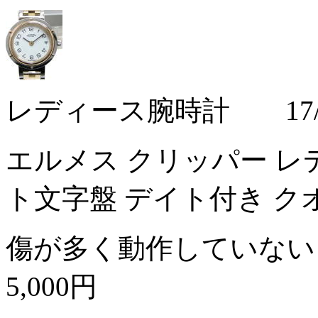
レディース腕時計 17/0
エルメス クリッパー レデ
ト文字盤 デイト付き ク
傷が多く動作していない
5,000円