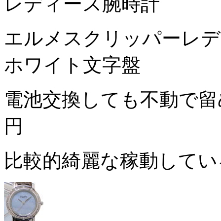
レディース腕時計 16/
エルメスクリッパーレディー
ホワイト文字盤
電池交換しても不動で留
円
比較的綺麗な稼動して