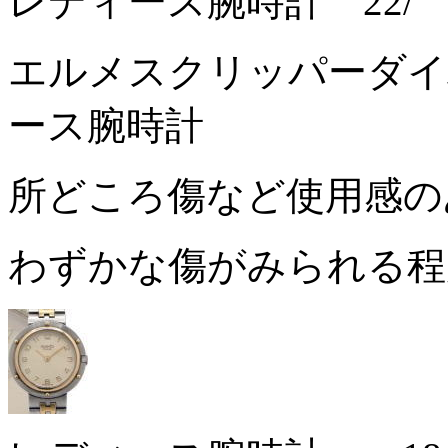
レディース腕時計 22/
エルメスクリッパーダイバ
ース腕時計
所どころ傷など使用感の
わずかな傷がみられる