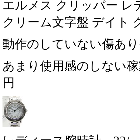
エルメス クリッパー レデ
クリーム文字盤 デイト 
動作のしていない傷あ
あまり使用感のしない
円