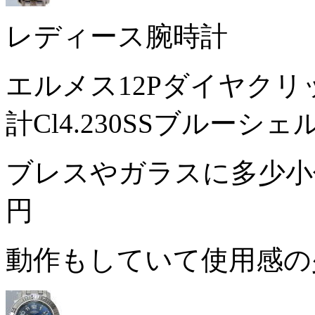
レディース腕時計 16/
エルメス12Pダイヤク
計Cl4.230SSブルー
ブレスやガラスに多少
円
動作もしていて使用感の