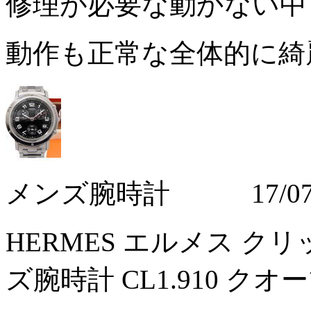
修理が必要な動かない
動作も正常な全体的に綺
メンズ腕時計 17/07/
HERMES エルメス クリ
ズ腕時計 CL1.910 クオ