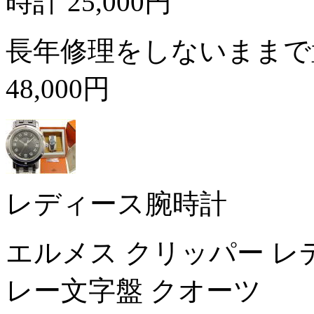
時計
25,000円
長年修理をしないままで
48,000円
レディース腕時計 1
エルメス クリッパー レディ
レー文字盤 クオーツ