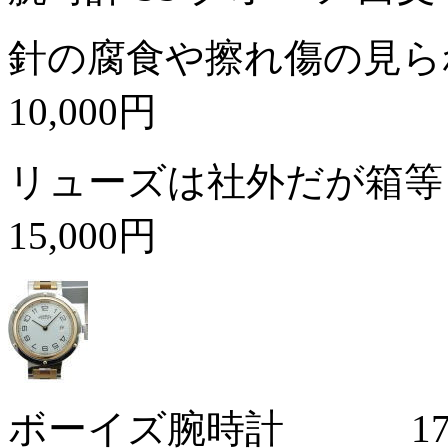
針の腐食や擦れ傷の見
10,000円
リューズは社外だが箱等
15,000円
ボーイズ腕時計 17/0