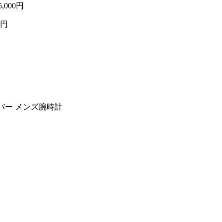
5,000円
0円
×ラバー メンズ腕時計