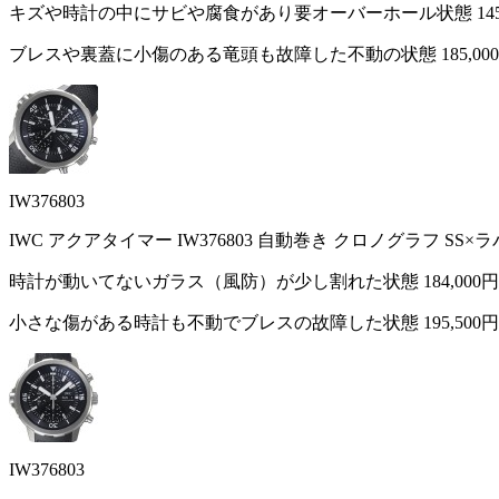
キズや時計の中にサビや腐食があり要オーバーホール状態
14
ブレスや裏蓋に小傷のある竜頭も故障した不動の状態
185,00
IW376803
IWC アクアタイマー IW376803 自動巻き クロノグラフ SS
時計が動いてないガラス（風防）が少し割れた状態
184,000円
小さな傷がある時計も不動でブレスの故障した状態
195,500円
IW376803