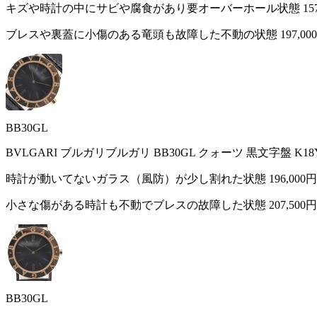
キズや時計の中にサビや腐食があり要オーバーホール状態
15
ブレスや裏蓋に小傷のある竜頭も故障した不動の状態
197,00
BB30GL
BVLGARI ブルガリブルガリ BB30GL クォーツ 黒文字盤 K
時計が動いてないガラス（風防）が少し割れた状態
196,000円
小さな傷がある時計も不動でブレスの故障した状態
207,500円
BB30GL