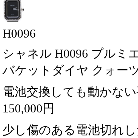
H0096
シャネル H0096 プルミ
バケットダイヤ クォーツ
電池交換しても動かない
150,000円
少し傷のある電池切れし