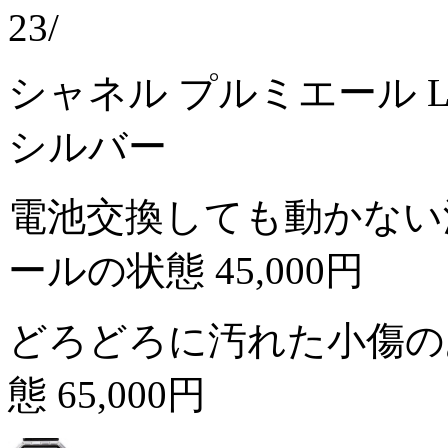
23/
シャネル プルミエール 
シルバー
電池交換しても動かない
ールの状態
45,000円
どろどろに汚れた小傷の
態
65,000円