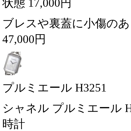
状態
17,000円
ブレスや裏蓋に小傷のあ
47,000円
プルミエール H3251
シャネル プルミエール H
時計