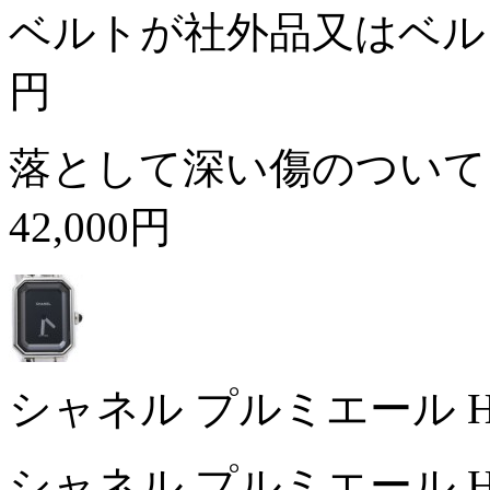
ベルトが社外品又はベ
円
落として深い傷のついて
42,000円
シャネル プルミエール H0
シャネル プルミエール H