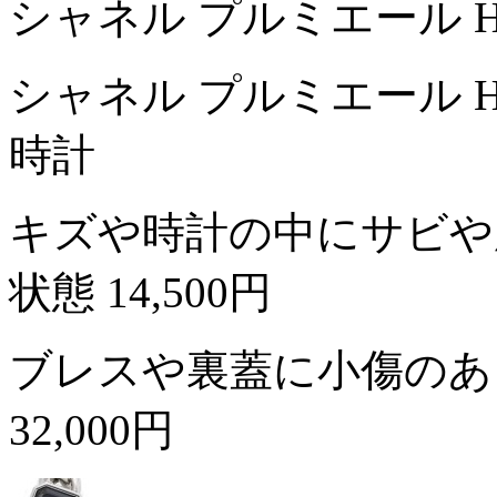
シャネル プルミエール H0
シャネル プルミエール H
時計
キズや時計の中にサビや
状態
14,500円
ブレスや裏蓋に小傷のあ
32,000円