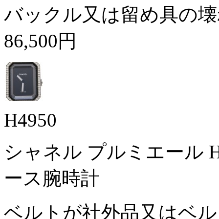
バックル又は留め具の壊
86,500円
H4950
シャネル プルミエール H
ース腕時計
ベルトが社外品又はベ