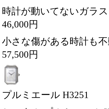
時計が動いてないガラス
46,000円
小さな傷がある時計も不
57,500円
プルミエール H3251