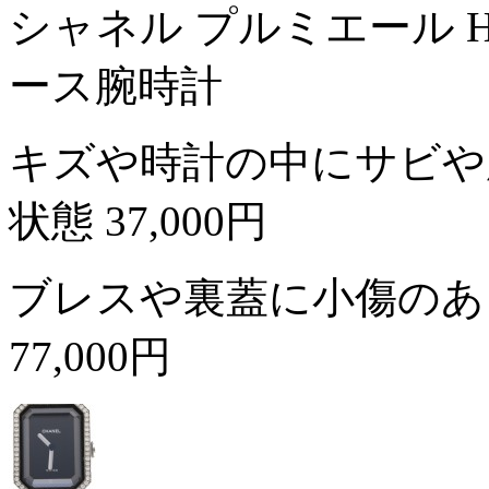
シャネル プルミエール H
ース腕時計
キズや時計の中にサビや
状態
37,000円
ブレスや裏蓋に小傷のあ
77,000円