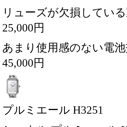
リューズが欠損している
25,000円
あまり使用感のない電池
45,000円
プルミエール H3251