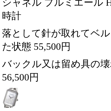
シャネル プルミエール H
時計
落として針が取れてベル
た状態
55,500円
バックル又は留め具の壊
56,500円