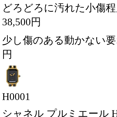
どろどろに汚れた小傷程
38,500円
少し傷のある動かない
円
H0001
シャネル プルミエール H0