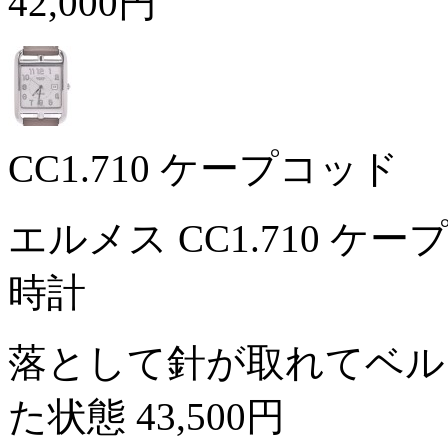
42,000円
CC1.710 ケープコッド
エルメス CC1.710 ケ
時計
落として針が取れてベル
た状態
43,500円