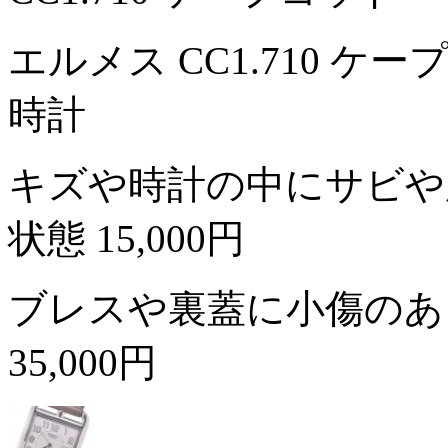
エルメス CC1.710 ケ
時計
キズや時計の中にサビや
状態
15,000円
ブレスや裏蓋に小傷のあ
35,000円