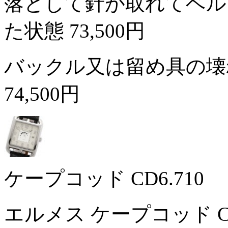
落として針が取れてベル
た状態
73,500円
バックル又は留め具の壊
74,500円
ケープコッド CD6.710
エルメス ケープコッド CD