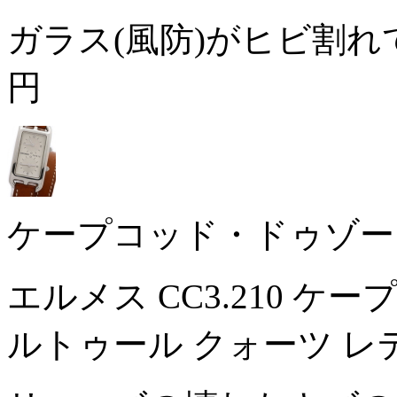
ガラス(風防)がヒビ割
円
ケープコッド・ドゥゾーン 
エルメス CC3.210 
ルトゥール クォーツ レ