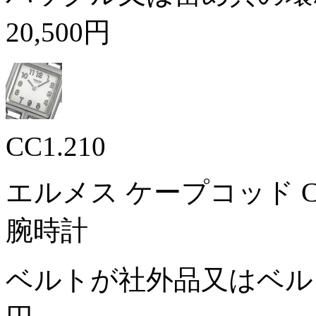
20,500円
CC1.210
エルメス ケープコッド CC
腕時計
ベルトが社外品又はベ