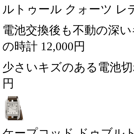
ルトゥール クォーツ レ
電池交換後も不動の深い
の時計
12,000円
少さいキズのある電池切
円
ケープコッド ドゥブルトゥ