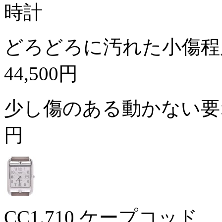
時計
どろどろに汚れた小傷程
44,500円
少し傷のある動かない
円
CC1.710 ケープコッド