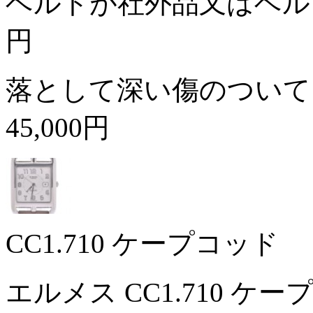
ベルトが社外品又はベ
円
落として深い傷のついて
45,000円
CC1.710 ケープコッド
エルメス CC1.710 ケ