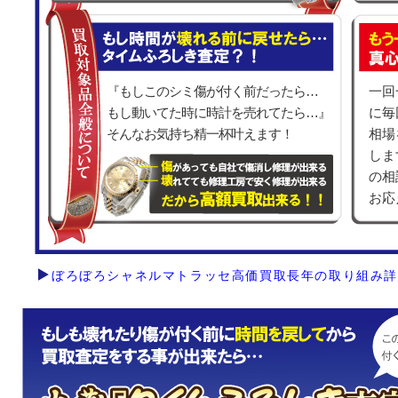
『もしこのシミ傷が付く前だったら…
一回
もし動いてた時に時計を売れてたら…』
に毎
そんなお気持ち精一杯叶えます！
相場
しま
の相
お応
ぼろぼろシャネルマトラッセ高価買取長年の取り組み