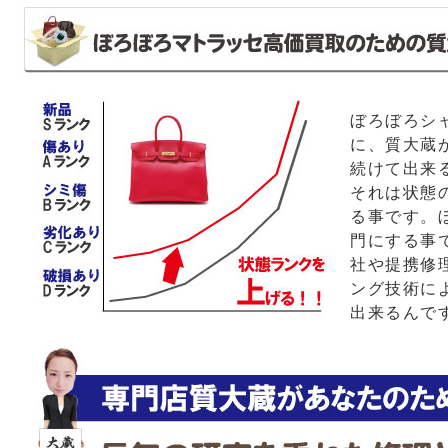
ぼろぼろシ
に、質大蔵
続けて出来
それは状態
る事です。
門にする事
社や提携修
ング技術に
出来るんで