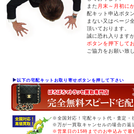
また
月末～月初に
配キット申込ボタ
まない又はページ
頂いております。
誠に恐れ入ります
ボタンを押下して
ご協力をお願い致
以下の宅配キットお取り寄せボタンを押して下さい
※全国対応！宅配キット代・査定・
※万が一買取キャンセルの場合の返
※営業日の15時までのお申込みで