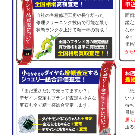
自社の各種修理工房や長年培った
面倒
修理クリーニング技術で可能な限り
鑑定
状態ランクを上げて精一杯の買取！
なか
今す
価格
から
『まだ重さだけで売ってますか？』
『紙
デザイン査定もブランド査定も小さな
いつ
宝石も全て精一杯総合査定します。
待ち
最短
届く
送る