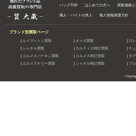
バッグTOP
はじめての方へ
買取価格と
職人・バイトの求人
個人情報保護方針
ブランド別買取ページ
|
ルイヴィトン買取
|
オメガ買取
|
ロレ
|
シャネル買取
|
カルティエ時計買取
|
チュ
|
エルメスバーキン買取
|
エルメス時計買取
|
タグ
|
エルメスケリー買取
|
シャネル時計買取
|
ブル
- Copyri