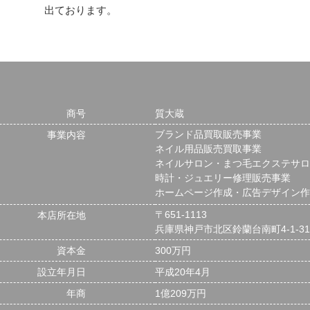
出ております。
商号
質大蔵
ブランド品買取販売事業
事業内容
ネイル用品販売買取事業
ネイルサロン・まつ毛エクステサロ
時計・ジュエリー修理販売事業
ホームページ作成・広告デザイン作
〒651-1113
本店所在地
兵庫県神戸市北区鈴蘭台南町4-1-3
資本金
300万円
設立年月日
平成20年4月
年商
1億209万円