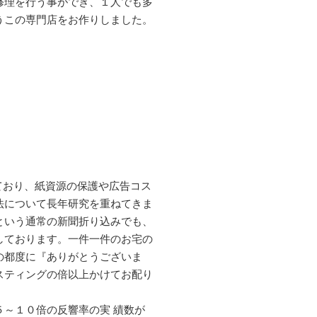
修理を行う事ができ、１人でも多
うこの専門店をお作りしました。
れており、紙資源の保護や広告コス
法について長年研究を重ねてきま
という通常の新聞折り込みでも、
しております。一件一件のお宅の
の都度に『ありがとうございま
スティングの倍以上かけてお配り
～１０倍の反響率の実 績数が