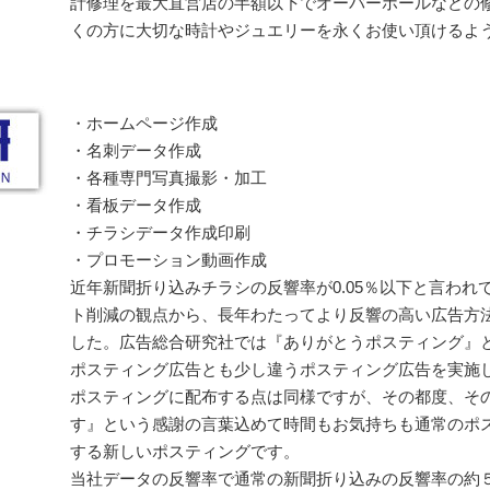
計修理を最大直営店の半額以下でオーバーホールなどの
くの方に大切な時計やジュエリーを永くお使い頂けるよ
・ホームページ作成
・名刺データ作成
・各種専門写真撮影・加工
・看板データ作成
・チラシデータ作成印刷
・プロモーション動画作成
近年新聞折り込みチラシの反響率が0.05％以下と言わ
ト削減の観点から、長年わたってより反響の高い広告方
した。広告総合研究社では『ありがとうポスティング』
ポスティング広告とも少し違うポスティング広告を実施
ポスティングに配布する点は同様ですが、その都度、そ
す』という感謝の言葉込めて時間もお気持ちも通常のポ
する新しいポスティングです。
当社データの反響率で通常の新聞折り込みの反響率の約５