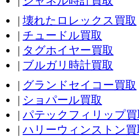
|
シャネル時計買取
|
壊れたロレックス買取
|
チュードル買取
|
タグホイヤー買取
|
ブルガリ時計買取
|
グランドセイコー買取
|
ショパール買取
|
パテックフィリップ買
|
ハリーウィンストン買