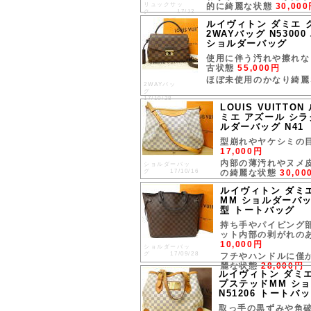
リュックサッ
的に綺麗な状態
30,00
ク 17/12
ルイヴィトン ダミエ 
2WAYバッグ N5300
ショルダーバッグ
使用に伴う汚れや擦れな
古状態
55,000円
ほぼ未使用のかなり綺
2WAYバッ
グ
17/10/28
LOUIS VUITTO
ミエ アズール シラ
ルダーバッグ N41
型崩れやヤケシミの
17,000円
内部の薄汚れやヌメ
ショルダーバッ
グ 17/10/16
の綺麗な状態
30,00
ルイヴィトン ダミ
MM ショルダーバッグ
型 トートバッグ
持ち手やパイピング
ット内部の剥がれの
10,000円
ショルダーバッ
グ 17/09/28
フチやハンドルに僅
麗な状態
28,000円
ルイヴィトン ダミエ
プステッドMM シ
N51206 トートバ
取っ手の黒ずみや角