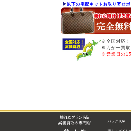
以下の宅配キットお取り寄せボ
※全国対応！
※万が一買取
※営業日の1
バッグTOP