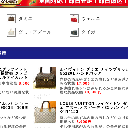
ダミエ
ヴェルニ
ダミエアズール
タイガ
実績
エグラフィット
ルイヴィトン ダミエ ナイツブリッ
長財布 ジッピ
N51201 ハンドバッグ
ェルティカル N
内側の汚れやダミエの擦れなど使用感
る中古状態
8,000
ある状態
17,000円
多少擦れ傷シワはみられるが全体的に
ていない綺麗な状
麗な美品状態
30,000円
ハンドバッグ
18/01
アルルカン ソー
LOUIS VUITTON ルイヴィトン ダ
9038 100周
エ アズール スピーディ25 ハンド
グ N4153
ヤケなど多少使
持ち手の黒ずみ内側の汚れなどかなり
用感あり
8,000円
れる程度の全体
少し使用感がみられるだけの全体的に