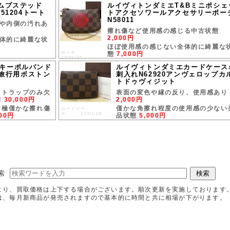
ムプステッド
ルイヴィトンダミエT&Bミニポシェ
51204トート
トアクセソワールアクセサリーポー
N58011
や内側の汚れあ
擦れ傷など使用感の感じる中古状態
2,000円
体的に綺麗な状
ほぼ使用感の感じない全体的に綺麗な
ポーチ
態
7,000円
17/01/27
キーポルバンド
ルイヴィトンダミエカードケース
28旅行用ボストン
刺入れN62920アンヴェロップカ
トドゥヴィジット
ストラップのみ欠
表面の変色や縁の反り、使用感あり
態
30,000円
2,000円
な極僅かな擦れ傷
僅かな角擦れ程度の使用感の少ない
カードケー
ス 17/01/20
000円
品状態
5,000円
索
より、買取価格は上下する場合がございます。順次更新を実施しております
は、毎月新商品が発売されますので基本的に時間と共に相場が下がります。