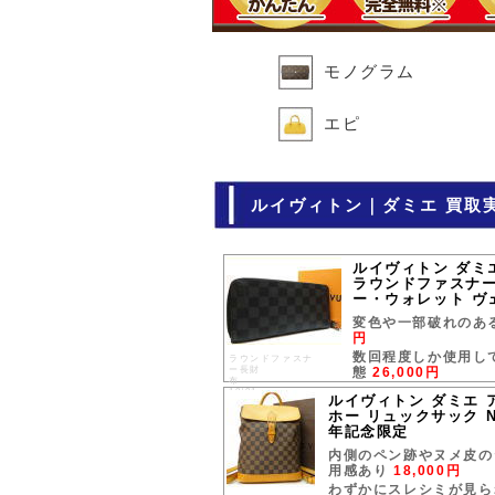
モノグラム
エピ
ルイヴィトン｜ダミエ 買取
ルイヴィトン ダミ
ラウンドファスナー
ー・ウォレット ヴ
変色や一部破れのあ
円
数回程度しか使用し
ラウンドファスナ
ー長財
態
26,000円
布
18/01
ルイヴィトン ダミエ 
ホー リュックサック N9
年記念限定
内側のペン跡やヌメ皮の
用感あり
18,000円
わずかにスレシミが見ら