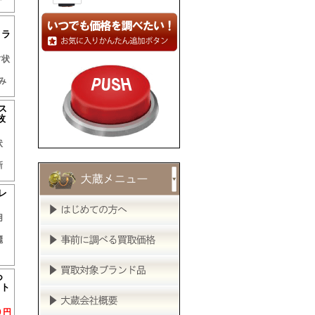
ト
 ラ
古状
み
ス
枚
状
新
レ
用
麗
つ
ルト
0円