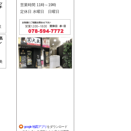
ッ
営業時間 11時～19時
チ
定休日 水曜日 日曜日
状
名
ル
美
。
google 地図アプリ
をダウンロード