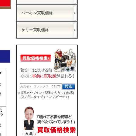
バーキン買取価格
ケリー買取価格
ジ
の
※商品名やブランド型番を入力して[検索]
綺
(入力例…ルイヴィトン スピーディ)
ミ
バッ
使
綺