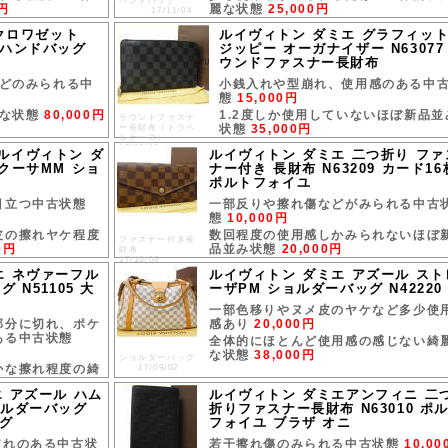
ハンドバッグ
0円
麗な状態
25,000円
17/11/04
クロワゼット
ルイヴィトン ダミエ グラフィッ
0 ハンドバッグ
ジッピー オーガナイザー N63077
ウンドファスナー長財布
どのみられる中
小銭入れや型崩れ、使用感のある中
態
15,000円
麗な状態
80,000円
1.2度しか使用していないほぼ新品並
ラウンドファスナ
状態
35,000円
ー長財布（トラベ
ルケース）
17/10/19
N ルイヴィトン ダ
ルイヴィトン ダミエ 二つ折り ファ
クーサMM ショ
ナー付き 長財布 N63209 カード16
ポルトフォイユ
目立つ中古状態
一部反りや擦れ傷などがみられる中古
態
10,000円
皮の擦れヤケ程度
数回程度の使用感しかみられないほぼ
ファスナー付き長
0円
品並み状態
20,000円
財布
17/10/06
エ ネヴァーフル
ルイヴィトン ダミエ アズール スト
 N51105 大
ーザPM ショルダーバッグ N42220
一部色移りやヌメ皮のヤケなど多少使
部分に切れ、ポケ
感あり
20,000円
ある中古状態
全体的にほとんど使用感の感じない綺
な状態
38,000円
ショルダーバッグ
かな擦れ程度の綺
17/09/02
 アズール ハム
ルイヴィトン ダミエアンフィニ 二
ョルダーバッグ
折りファスナー長財布 N63010 ポ
ッグ
フォイユ ブラザ オニ
破れのある中古状
若干擦れ傷のみられる中古状態
10,00