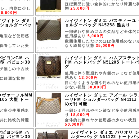
ほぼ新品に近い全体的にかなり綺麗な
スレ、内側に少し
態
25,000円
10,000円
二つ折りファスナ
ー長財布
 ルイヴィトン ダミ
ルイヴィトン ダミエ バスティーユ 
17/08/10
 ショルダーバッ
ョルダーバッグ N45258 難あり
一部破れや留めゴムの欠品など全体的
亀裂など使用感
使用感あり
5,000円
円
数回使用しただけのほぼ使用感のない
保管していた美
なり綺麗な状態
35,000円
ショルダーバッ
グ
17/07/29
パピヨンGM ハ
ルイヴィトン ダミエ ハムプステッ
筒型 パピヨン30
PM ハンドバッグ N51205 トート
グ
チ無しの中古状
使用に伴う型崩れや内側のシミなど使
感あり
12,000円
に綺麗な状態
目に付くような傷や汚れのない使用感
ハンドバッグ
少ない状態
30,000円
17/07/07
ネヴァーフルMM
ルイヴィトン ダミエ アズール シラ
105 大型 トー
ーサPM ショルダーバッグ N41113
めがけ可能
ど多少使用感あ
一部シミ汚れやペン跡など多少使用感
り
18,000円
共に比較的綺麗
全体的に擦れヤケ使用感の少ない状態
ショルダーバッグ
50,000円
17/07/04
パピヨンGM ハ
ルイヴィトン ダミエ パリオリ 
筒型 パピヨン30
ルダーバッグ N51123 トートバ