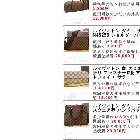
持ち手のちぎれなど使用
2,000円
使用回数の少ない内外共
12,000円
ハンドバッグ
17/07/01
ルイヴィトン ダミエ 
N45255 ショルダー
使用に伴う亀裂や破れ、
感あり
3,000円
あまり使用せずに保管し
綺麗な状態
20,000円
ショルダーバッ
グ 17/06/10
ルイヴィトン 白 ダミ
折り ファスナー長財布 
トフォイユ サラ
反りや擦れ黒ずみなど所
り
4,000円
数回程度の使用感で付属
二つ折りファスナ
ー長財布
態
15,000円
17/04/18
ルイヴィトン ダミエ ブ
スクエア型 ハンドバ
多少角擦れや内側の汚れ
用感あり
10,000円
数回程度の使用で大切に
品状態
20,000円
ハンドバッ
グ
17/02/25