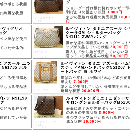
グ
感の感じる状態
ショルダー付け根に切れやレザー部
剥げありの難あり状態
3,000円
に綺麗な状態
多少の型崩れ程度の美品状態
18,0
ショルダートート
円
バッグ
17/06/14
ナヴィグリオ
ルイヴィトン ダミエアズール シ
バッグ
クーサGM ショルダーバッグ
N41111 2WAYバッグ
ペン跡など使用
僅かな擦れ傷程度のショルダースト
ップが欠品している状態
20,000円
ていた全体的に
購入してから殆ど使用していない箱
2WAYバッ
グ
揃っている新品並み状態
50,000円
17/04/27
エ アズール 二つ
ルイヴィトン ダミエ アズール ハム
N61735 ポル
ステッドPMハンドバッグN51207 
ートバッグ 白 ホワイ
どころ使用感あ
黄ばみや擦れ、内側の汚れなど多少使
感あり
7,000円
品もある美品状
ほとんど使用していない保管期間の長
ハンドバッ
綺麗な状態
20,000円
グ
17/04/14
レラ N51150
ルイヴィトンダミエミュゼットサ
ッグ
サロングショルダーバッグM5130
などある程度使
表面に黒ずみや内側ポケットにペン
のあるの中古状態
8,000円
保管していた美
多少フラップ反りが見られる程度の
麗な状態
19,000円
ロングショルダー
バッグ
17/02/24