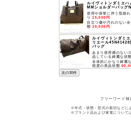
ルイヴィトンダミエハ
MMショルダーバッグN
使用や保管に伴う型崩れ
り
15,000円
目立つ傷や汚れのない全
態
30,000円
ショルダーバッグ
17/01/30
ルイヴィトンダミエ
リエール45N414
バッグ
あまり使用感のない
品している綺麗な状
全体的にかなり綺麗
ボストンバッ
グ 17/01/27
程度の美品状態
60,
フリーワード検
※年式・状態・型式の新旧などに
※ブランド品および家電について