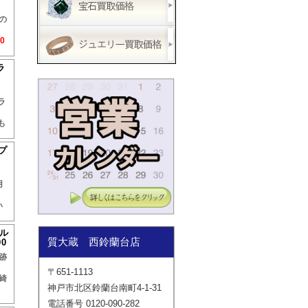
の
00
ラ
ラ
も
プ
ト
用
い
ル
質大蔵 西鈴蘭台店
0
跡
〒651-1113
綺
神戸市北区鈴蘭台南町4-1-31
電話番号 0120-090-282