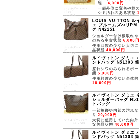
態
4,000円
一部外側に変色や柄
ショルダートート
バッグ
シミ汚れのある状態
17/08/31
LOUIS VUITTON
エ ブルームズべリPM
グ N42251
ショルダー付け根取れや
のある中古状態
6,000
使用回数の少ない大切に
ショルダーバッ
品状態
40,000円
グ
17/07/31
ルイヴィトン ダミエ 
ンドバッグ N51303 
擦れシワのみられるポー
態
5,000円
使用頻度の少ない全体的
18,000円
ハンドバッ
グ
17/07/25
ルイヴィトン ダミエ 
ショルダーバッグ N51
トバッグ
一部亀裂や内部の汚れな
り
20,000円
大切に使用していた内外
ショルダーバッグ
17/07/06
な美品状態
40,000円
ルイヴィトン ダミエ 
ンドバッグ N51303 