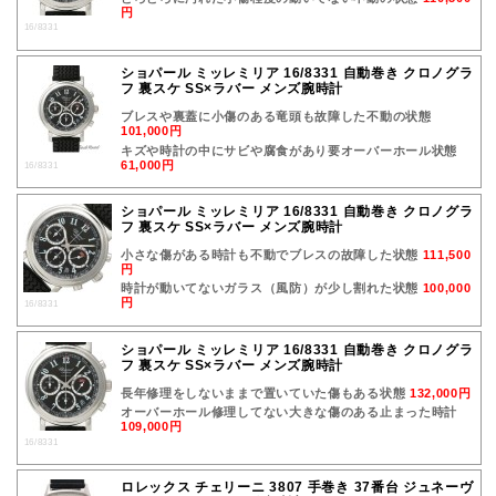
円
16/8331
ショパール ミッレミリア 16/8331 自動巻き クロノグラ
フ 裏スケ SS×ラバー メンズ腕時計
ブレスや裏蓋に小傷のある竜頭も故障した不動の状態
101,000円
キズや時計の中にサビや腐食があり要オーバーホール状態
61,000円
16/8331
ショパール ミッレミリア 16/8331 自動巻き クロノグラ
フ 裏スケ SS×ラバー メンズ腕時計
小さな傷がある時計も不動でブレスの故障した状態
111,500
円
時計が動いてないガラス（風防）が少し割れた状態
100,000
円
16/8331
ショパール ミッレミリア 16/8331 自動巻き クロノグラ
フ 裏スケ SS×ラバー メンズ腕時計
長年修理をしないままで置いていた傷もある状態
132,000円
オーバーホール修理してない大きな傷のある止まった時計
109,000円
16/8331
ロレックス チェリーニ 3807 手巻き 37番台 ジュネーヴ