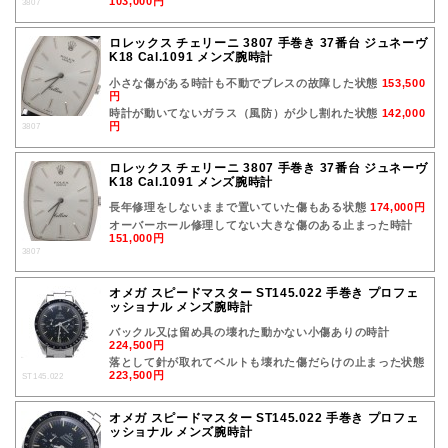
103,000円
3807
ロレックス チェリーニ 3807 手巻き 37番台 ジュネーヴ
K18 Cal.1091 メンズ腕時計
小さな傷がある時計も不動でブレスの故障した状態
153,500
円
時計が動いてないガラス（風防）が少し割れた状態
142,000
円
3807
ロレックス チェリーニ 3807 手巻き 37番台 ジュネーヴ
K18 Cal.1091 メンズ腕時計
長年修理をしないままで置いていた傷もある状態
174,000円
オーバーホール修理してない大きな傷のある止まった時計
151,000円
3807
オメガ スピードマスター ST145.022 手巻き プロフェ
ッショナル メンズ腕時計
バックル又は留め具の壊れた動かない小傷ありの時計
224,500円
落として針が取れてベルトも壊れた傷だらけの止まった状態
223,500円
ST145.022
オメガ スピードマスター ST145.022 手巻き プロフェ
ッショナル メンズ腕時計