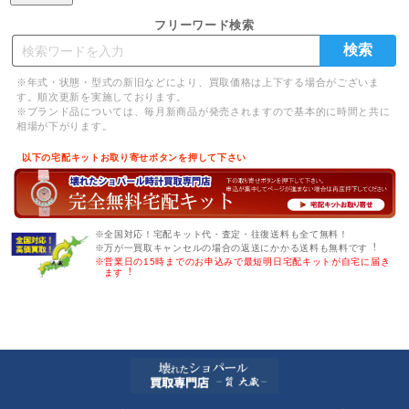
フリーワード検索
※年式・状態・型式の新旧などにより、買取価格は上下する場合がございま
す。順次更新を実施しております。
※ブランド品については、毎月新商品が発売されますので基本的に時間と共に
相場が下がります。
以下の宅配キットお取り寄せボタンを押して下さい
※全国対応！宅配キット代・査定・往復送料も全て無料！
※万が一買取キャンセルの場合の返送にかかる送料も無料です︕
※営業日の15時までのお申込みで最短明日宅配キットが自宅に届き
ます︕