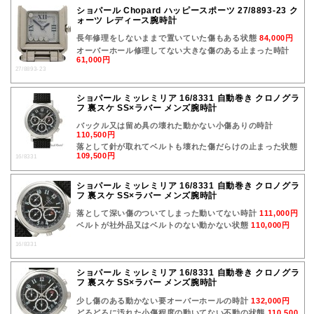
ショパール Chopard ハッピースポーツ 27/8893-23 ク
ォーツ レディース腕時計
長年修理をしないままで置いていた傷もある状態
84,000円
オーバーホール修理してない大きな傷のある止まった時計
61,000円
27/8893-23
ショパール ミッレミリア 16/8331 自動巻き クロノグラ
フ 裏スケ SS×ラバー メンズ腕時計
バックル又は留め具の壊れた動かない小傷ありの時計
110,500円
落として針が取れてベルトも壊れた傷だらけの止まった状態
109,500円
16/8331
ショパール ミッレミリア 16/8331 自動巻き クロノグラ
フ 裏スケ SS×ラバー メンズ腕時計
落として深い傷のついてしまった動いてない時計
111,000円
ベルトが社外品又はベルトのない動かない状態
110,000円
16/8331
ショパール ミッレミリア 16/8331 自動巻き クロノグラ
フ 裏スケ SS×ラバー メンズ腕時計
少し傷のある動かない要オーバーホールの時計
132,000円
どろどろに汚れた小傷程度の動いてない不動の状態
110,500