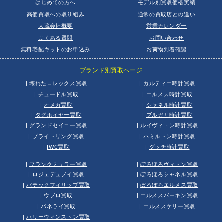
はじめての方へ
モデル別買取価格実績
高価買取への取り組み
通常の買取店との違い
大蔵会社概要
営業カレンダー
よくある質問
お問い合わせ
無料宅配キットのお申込み
お荷物到着確認
ブランド別買取ページ
|
壊れたロレックス買取
|
カルティエ時計買取
|
チュードル買取
|
エルメス時計買取
|
オメガ買取
|
シャネル時計買取
|
タグホイヤー買取
|
ブルガリ時計買取
|
グランドセイコー買取
|
ルイヴィトン時計買取
|
ブライトリング買取
|
ハミルトン時計買取
|
IWC買取
|
グッチ時計買取
|
フランクミュラー買取
|
ぼろぼろヴィトン買取
|
ロジェデュブイ買取
|
ぼろぼろシャネル買取
|
パテックフィリップ買取
|
ぼろぼろエルメス買取
|
ウブロ買取
|
エルメスバーキン買取
|
パネライ買取
|
エルメスケリー買取
|
ハリーウィンストン買取