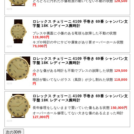
どろどろに汚れた小傷程度の動いてない不動の状態
128,500
円
4109
ロレックス チェリーニ 4109 手巻き 69番 シャンパン文
字盤 18K レディース腕時計
ブレスや裏蓋に小傷のある竜頭も故障した不動の状態
119,000円
キズや時計の中にサビや腐食があり要オーバーホール状態
79,000円
4109
ロレックス チェリーニ 4109 手巻き 69番 シャンパン文
字盤 18K レディース腕時計
小さな傷がある時計も不動でブレスの故障した状態
129,500
円
時計が動いてないガラス（風防）が少し割れた状態
118,000
円
4109
ロレックス チェリーニ 4109 手巻き 69番 シャンパン文
字盤 18K レディース腕時計
長年修理をしないままで置いていた傷もある状態
150,000円
オーバーホール修理してない大きな傷のある止まった時計
127,000円
4109