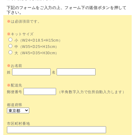
下記のフォームをご入力の上、フォーム下の送信ボタンを押して
下さい。
※
は必須項目です。
※
キットサイズ
小（W24×D18.5×H15cm）
中（W35×D25×H15cm）
大（W45×D35×H30cm）
※
お名前
姓
名
※
配送先
郵便番号
（半角数字入力で住所自動入力します）
都道府県
市区町村番地