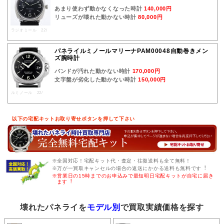
あまり使わず動かなくなった時計
140,000円
リューズが壊れた動かない時計
80,000円
ラジオミール 22/
パネライルミノールマリーナPAM00048自動巻きメン
ズ腕時計
バンドが汚れた動かない時計
170,000円
文字盤が劣化した動かない時計
150,000円
ルミノール 22/
以下の宅配キットお取り寄せボタンを押して下さい
※全国対応！宅配キット代・査定・往復送料も全て無料！
※万が一買取キャンセルの場合の返送にかかる送料も無料です︕
※営業日の15時までのお申込みで最短明日宅配キットが自宅に届き
ます︕
壊れたパネライを
モデル別
で買取実績価格を探す