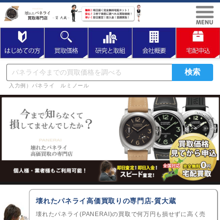
入力例）パネライ ルミノール
壊れたパネライ高価買取りの専門店-質大蔵
壊れたパネライ(PANERAI)の買取で何万円も損せずに高く売