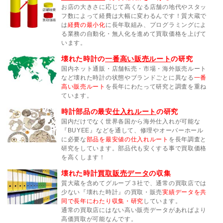
お店の大きさに応じて高くなる店舗の地代やスタッ
フ数によって経費は大幅に変わるんです！質大蔵で
は
経費の最小化
に長年取組み、プログラミングによ
る業務の自動化・無人化を進めて買取価格を上げて
います。
壊れた時計の
一番高い販売ルート
の研究
国内ネット通販・店舗転売・市場・海外販売ルート
など壊れた時計の状態やブランドごとに異なる
一番
高い販売ルート
を長年にわたって研究と調査を重ね
ています。
時計部品の最安
仕入れルート
の研究
国内だけでなく世界各国から海外仕入れが可能な
『BUYEE』などを通して、修理やオーバーホール
に必要な
部品を最安値の仕入れルート
を長年調査と
研究をしています。部品代も安くする事で買取価格
を高くします！
壊れた時計
買取販売データ
の収集
質大蔵を含めてグループ３社で、通常の買取店では
少ない『壊れた時計』の買取・販売
実績データを共
同で長年にわたり収集・研究
しています。
通常の買取店にはない高い販売データがあればより
高価買取が可能なんです。