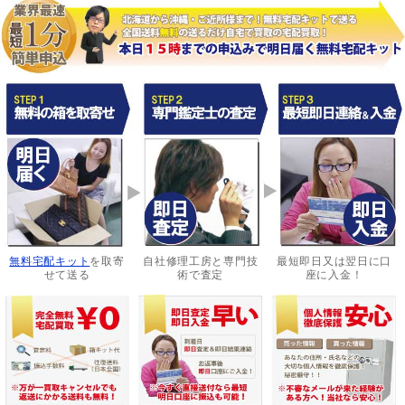
無料宅配キット
を取寄
自社修理工房と専門技
最短即日又は翌日に口
せて送る
術で査定
座に入金！