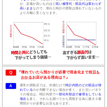
が、定価が高いものほど
高い修理代・部品代は変わらず
高いまま
なので、壊れた時計の買取は壊れていないもの
より大幅に安くなります。
『壊れていたら預かりが必要で現金化まで
何日も
Q
かかる
お店がある理由は？』
通常の買取店では、外側だけで
時計内部のどの部品が壊
A
れている
のか判断できない場合が多く、また古いパネラ
イの場合は、時計内部で
一部社外部品で修理をしている
場合
も多く、それらを調べてから買取する為に最大２週
間預かりが必要なお店もあります。