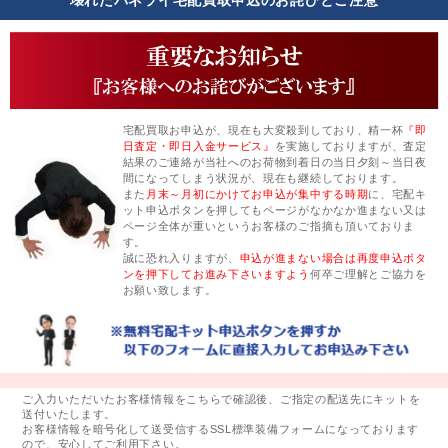
宅配買取お申込が、現在も大変殺到しており、精一杯
『即
日査定・即日入金サービス』
を実施しておりますが、査定
結果のご連絡が当社へのお荷物到着日の当日夕刻～当日夜
間になってしまう状況が、現在も継続しております。
また
月末～月初にかけてお申込が集中する時期
に、宅配キ
ット申込ボタンを押してもページがなかなか進まない又は
ページ全体が重いというお客様のご指摘も頂いておりま
す。
誠に恐れ入りますが、
申込が進まない場合は再度申込ボタ
ンを押下してお進み下さいますよう
何卒ご理解とご協力を
お願い致します。
ご入力いただいたお客様情報をこちらで確認後、ご指定の配送先にキットを
送付いたします。
お客様情報を暗号化して送受信するSSL標準装備フォームになっております
ので、安心してご利用下さい。