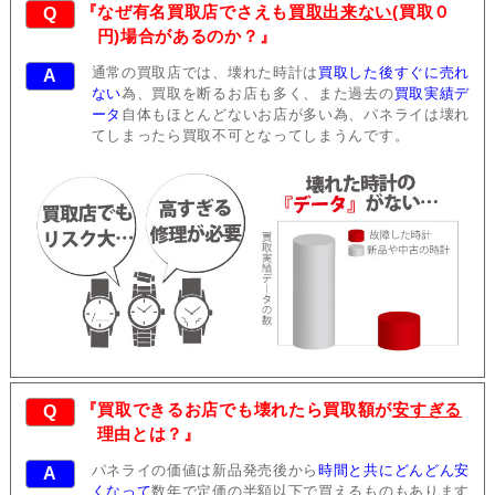
『なぜ有名買取店でさえも
買取出来ない
(買取０
Q
円)場合があるのか？』
通常の買取店では、壊れた時計は
買取した後すぐに売れ
A
ない
為、買取を断るお店も多く、また過去の
買取実績デ
ータ
自体もほとんどないお店が多い為、パネライは壊れ
てしまったら買取不可となってしまうんです。
『買取できるお店でも壊れたら買取額が
安すぎる
Q
理由とは？』
パネライの価値は新品発売後から
時間と共にどんどん安
A
くなって
数年で定価の半額以下で買えるものもあります