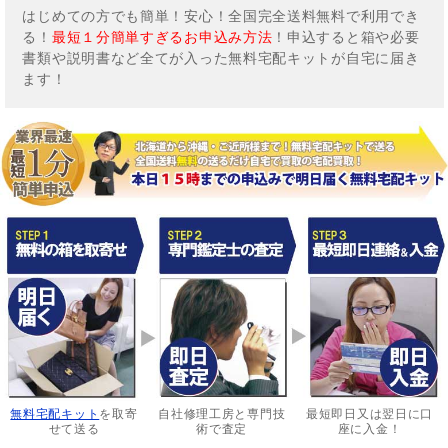
はじめての方でも簡単！安心！全国完全送料無料で利用でき
る！
最短１分簡単すぎるお申込み方法
！申込すると箱や必要
書類や説明書など全てが入った無料宅配キットが自宅に届き
ます！
無料宅配キット
を取寄
自社修理工房と専門技
最短即日又は翌日に口
せて送る
術で査定
座に入金！