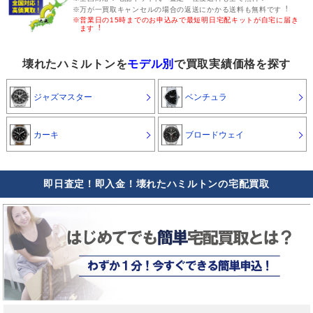
※万が一買取キャンセルの場合の返送にかかる送料も無料です︕
※営業日の15時までのお申込みで最短明日宅配キットが自宅に届き
ます︕
壊れたハミルトンを
モデル別
で買取実績価格を探す
ジャズマスター
ベンチュラ
カーキ
ブロードウェイ
即日査定！即入金！壊れたハミルトンの宅配買取