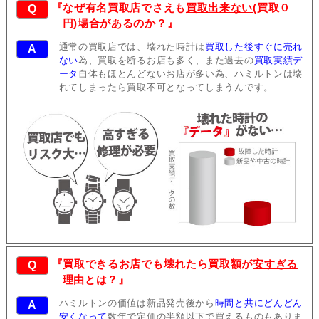
『なぜ有名買取店でさえも
買取出来ない
(買取０
Q
円)場合があるのか？』
通常の買取店では、壊れた時計は
買取した後すぐに売れ
A
ない
為、買取を断るお店も多く、また過去の
買取実績デ
ータ
自体もほとんどないお店が多い為、ハミルトンは壊
れてしまったら買取不可となってしまうんです。
『買取できるお店でも壊れたら買取額が
安すぎる
Q
理由とは？』
ハミルトンの価値は新品発売後から
時間と共にどんどん
A
安くなって
数年で定価の半額以下で買えるものもありま