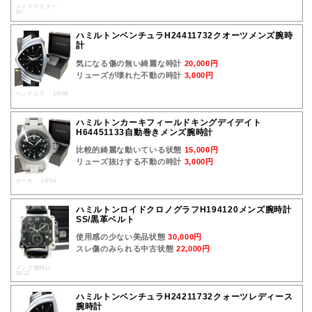
ジャズマスター
19/
ハミルトンベンチュラH24411732クオーツメンズ腕時
計
気になる傷の無い綺麗な時計
20,000円
リューズが壊れた不動の時計
3,000円
ベンチュラ 19/04
ハミルトンカーキフィールドキングデイデイト
H64451133自動巻きメンズ腕時計
比較的綺麗な動いている状態
15,000円
リューズ抜けする不動の時計
3,000円
カーキ 19/04
ハミルトンロイドクロノグラフH194120メンズ腕時計
SS/黒革ベルト
使用感の少ない美品状態
30,000円
スレ傷のみられる中古状態
22,000円
メンズ腕時計
16/12
ハミルトンベンチュラH24211732クォーツレディース
腕時計