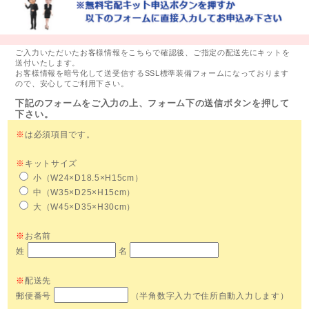
ご入力いただいたお客様情報をこちらで確認後、ご指定の配送先にキットを
送付いたします。
お客様情報を暗号化して送受信するSSL標準装備フォームになっております
ので、安心してご利用下さい。
下記のフォームをご入力の上、フォーム下の送信ボタンを押して
下さい。
※
は必須項目です。
※
キットサイズ
小（W24×D18.5×H15cm）
中（W35×D25×H15cm）
大（W45×D35×H30cm）
※
お名前
姓
名
※
配送先
郵便番号
（半角数字入力で住所自動入力します）