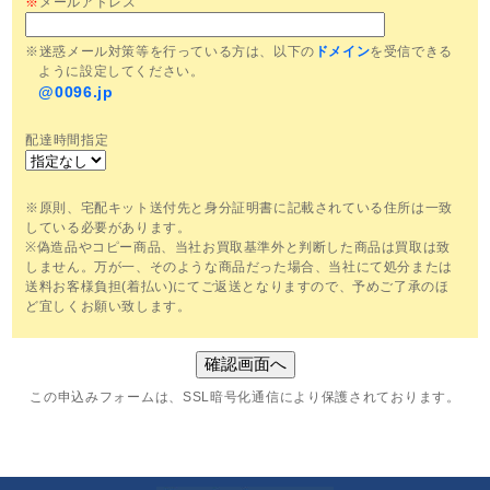
※
メールアドレス
※迷惑メール対策等を行っている方は、以下の
ドメイン
を受信できる
ように設定してください。
@0096.jp
配達時間指定
※原則、宅配キット送付先と身分証明書に記載されている住所は一致
している必要があります。
※偽造品やコピー商品、当社お買取基準外と判断した商品は買取は致
しません。万が一、そのような商品だった場合、当社にて処分または
送料お客様負担(着払い)にてご返送となりますので、予めご了承のほ
ど宜しくお願い致します。
この申込みフォームは、SSL暗号化通信により保護されております。