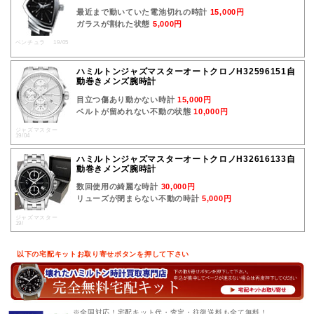
最近まで動いていた電池切れの時計
15,000円
ガラスが割れた状態
5,000円
ベンチュラ 19/05
ハミルトンジャズマスターオートクロノH32596151自
動巻きメンズ腕時計
目立つ傷あり動かない時計
15,000円
ベルトが留めれない不動の状態
10,000円
ジャズマスター
19/04
ハミルトンジャズマスターオートクロノH32616133自
動巻きメンズ腕時計
数回使用の綺麗な時計
30,000円
リューズが閉まらない不動の時計
5,000円
ジャズマスター
19/
以下の宅配キットお取り寄せボタンを押して下さい
※全国対応！宅配キット代・査定・往復送料も全て無料！