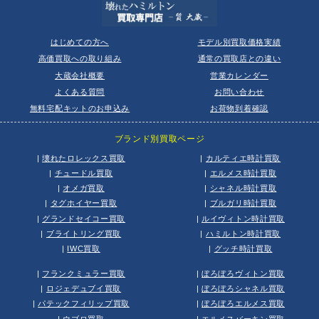
はじめての方へ
モデル別買取価格実績
高価買取への取り組み
通常の買取店との違い
大蔵会社概要
営業カレンダー
よくある質問
お問い合わせ
無料宅配キットのお申込み
お荷物到着確認
ブランド別買取ページ
|
壊れたロレックス買取
|
カルティエ時計買取
|
チュードル買取
|
エルメス時計買取
|
オメガ買取
|
シャネル時計買取
|
タグホイヤー買取
|
ブルガリ時計買取
|
グランドセイコー買取
|
ルイヴィトン時計買取
|
ブライトリング買取
|
ハミルトン時計買取
|
IWC買取
|
グッチ時計買取
|
フランクミュラー買取
|
ぼろぼろヴィトン買取
|
ロジェデュブイ買取
|
ぼろぼろシャネル買取
|
パテックフィリップ買取
|
ぼろぼろエルメス買取
|
ウブロ買取
|
エルメスバーキン買取