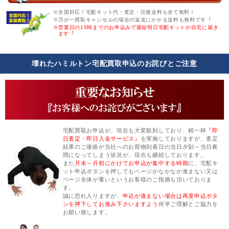
※全国対応！宅配キット代・査定・往復送料も全て無料！
※万が一買取キャンセルの場合の返送にかかる送料も無料です︕
※営業日の15時までのお申込みで最短明日宅配キットが自宅に届き
ます︕
壊れたハミルトン宅配買取申込のお詫びとご注意
宅配買取お申込が、現在も大変殺到しており、精一杯
『即
日査定・即日入金サービス』
を実施しておりますが、査定
結果のご連絡が当社へのお荷物到着日の当日夕刻～当日夜
間になってしまう状況が、現在も継続しております。
また
月末～月初にかけてお申込が集中する時期
に、宅配キ
ット申込ボタンを押してもページがなかなか進まない又は
ページ全体が重いというお客様のご指摘も頂いておりま
す。
誠に恐れ入りますが、
申込が進まない場合は再度申込ボタ
ンを押下してお進み下さいますよう
何卒ご理解とご協力を
お願い致します。