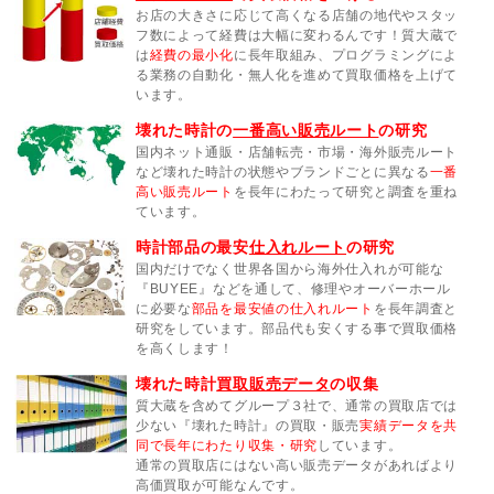
お店の大きさに応じて高くなる店舗の地代やスタッ
フ数によって経費は大幅に変わるんです！質大蔵で
は
経費の最小化
に長年取組み、プログラミングによ
る業務の自動化・無人化を進めて買取価格を上げて
います。
壊れた時計の
一番高い販売ルート
の研究
国内ネット通販・店舗転売・市場・海外販売ルート
など壊れた時計の状態やブランドごとに異なる
一番
高い販売ルート
を長年にわたって研究と調査を重ね
ています。
時計部品の最安
仕入れルート
の研究
国内だけでなく世界各国から海外仕入れが可能な
『BUYEE』などを通して、修理やオーバーホール
に必要な
部品を最安値の仕入れルート
を長年調査と
研究をしています。部品代も安くする事で買取価格
を高くします！
壊れた時計
買取販売データ
の収集
質大蔵を含めてグループ３社で、通常の買取店では
少ない『壊れた時計』の買取・販売
実績データを共
同で長年にわたり収集・研究
しています。
通常の買取店にはない高い販売データがあればより
高価買取が可能なんです。