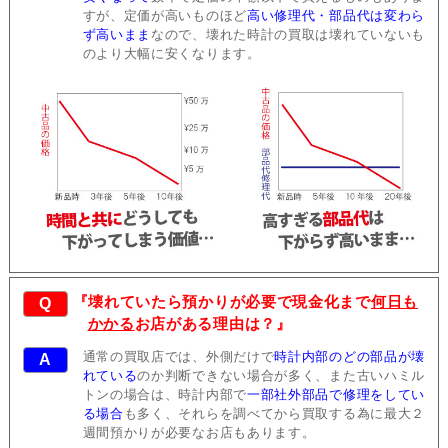
すが、定価が高いものほど
高い修理代・部品代は変わら
ず高いまま
なので、壊れた時計の買取は壊れていないも
のより大幅に安くなります。
『壊れていたら預かりが必要で現金化まで
何日も
Q
かかる
お店がある理由は？』
通常の買取店では、外側だけで
時計内部のどの部品が壊
A
れている
のか判断できない場合が多く、また古いハミル
トンの場合は、時計内部で
一部社外部品で修理をしてい
る場合
も多く、それらを調べてから買取する為に最大２
週間預かりが必要なお店もあります。