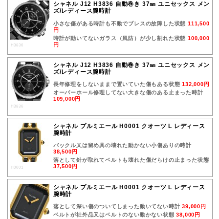
シャネル J12 H3836 自動巻き 37㎜ ユニセックス メン
ズ/レディース腕時計
小さな傷がある時計も不動でブレスの故障した状態
111,500
円
時計が動いてないガラス（風防）が少し割れた状態
100,000
円
H3836
シャネル J12 H3836 自動巻き 37㎜ ユニセックス メン
ズ/レディース腕時計
長年修理をしないままで置いていた傷もある状態
132,000円
オーバーホール修理してない大きな傷のある止まった時計
109,000円
H3836
シャネル プルミエール H0001 クオーツ L レディース
腕時計
バックル又は留め具の壊れた動かない小傷ありの時計
38,500円
落として針が取れてベルトも壊れた傷だらけの止まった状態
37,500円
H0001
シャネル プルミエール H0001 クオーツ L レディース
腕時計
落として深い傷のついてしまった動いてない時計
39,000円
ベルトが社外品又はベルトのない動かない状態
38,000円