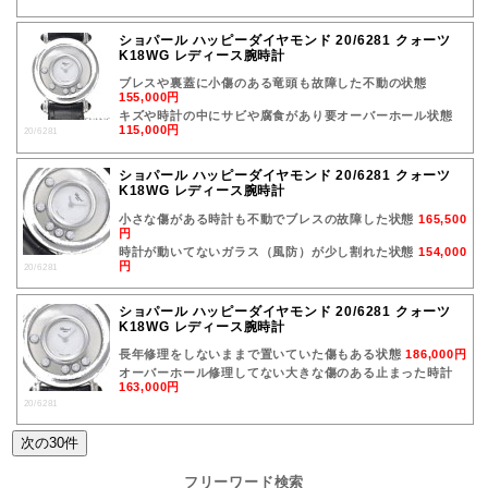
ショパール ハッピーダイヤモンド 20/6281 クォーツ
K18WG レディース腕時計
ブレスや裏蓋に小傷のある竜頭も故障した不動の状態
155,000円
キズや時計の中にサビや腐食があり要オーバーホール状態
115,000円
20/6281
ショパール ハッピーダイヤモンド 20/6281 クォーツ
K18WG レディース腕時計
小さな傷がある時計も不動でブレスの故障した状態
165,500
円
時計が動いてないガラス（風防）が少し割れた状態
154,000
円
20/6281
ショパール ハッピーダイヤモンド 20/6281 クォーツ
K18WG レディース腕時計
長年修理をしないままで置いていた傷もある状態
186,000円
オーバーホール修理してない大きな傷のある止まった時計
163,000円
20/6281
フリーワード検索