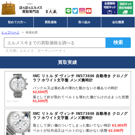
初めての方へ
買取価格
取り組み
会社概要
トップページ
> 検索結果
入力例）エルメス ガーデンパーティ
買取実績
IWC リトル ダ ヴィンチ IW373606 自動巻き クロノグ
ラフ ホワイト文字盤 メンズ腕時計
バックル又は留め具の壊れた動かない小傷ありの時計
62,500円
落として針が取れてベルトも壊れた傷だらけの止まった状態
61,500円
IW373606
IWC リトル ダ ヴィンチ IW373606 自動巻き クロノグ
ラフ ホワイト文字盤 メンズ腕時計
落として深い傷のついてしまった動いてない時計
63,000円
ベルトが社外品又はベルトのない動かない状態
62,000円