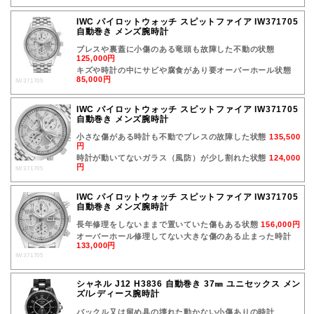
IWC パイロットウォッチ スピットファイア IW371705
自動巻き メンズ腕時計
ブレスや裏蓋に小傷のある竜頭も故障した不動の状態
125,000円
キズや時計の中にサビや腐食があり要オーバーホール状態
85,000円
IW371705
IWC パイロットウォッチ スピットファイア IW371705
自動巻き メンズ腕時計
小さな傷がある時計も不動でブレスの故障した状態
135,500
円
時計が動いてないガラス（風防）が少し割れた状態
124,000
円
IW371705
IWC パイロットウォッチ スピットファイア IW371705
自動巻き メンズ腕時計
長年修理をしないままで置いていた傷もある状態
156,000円
オーバーホール修理してない大きな傷のある止まった時計
133,000円
IW371705
シャネル J12 H3836 自動巻き 37㎜ ユニセックス メン
ズ/レディース腕時計
バックル又は留め具の壊れた動かない小傷ありの時計