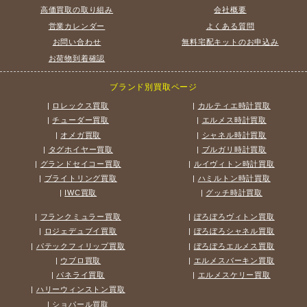
高価買取の取り組み
会社概要
営業カレンダー
よくある質問
お問い合わせ
無料宅配キットのお申込み
お荷物到着確認
ブランド別買取ページ
|
ロレックス買取
|
カルティエ時計買取
|
チューダー買取
|
エルメス時計買取
|
オメガ買取
|
シャネル時計買取
|
タグホイヤー買取
|
ブルガリ時計買取
|
グランドセイコー買取
|
ルイヴィトン時計買取
|
ブライトリング買取
|
ハミルトン時計買取
|
IWC買取
|
グッチ時計買取
|
フランクミュラー買取
|
ぼろぼろヴィトン買取
|
ロジェデュブイ買取
|
ぼろぼろシャネル買取
|
パテックフィリップ買取
|
ぼろぼろエルメス買取
|
ウブロ買取
|
エルメスバーキン買取
|
パネライ買取
|
エルメスケリー買取
|
ハリーウィンストン買取
|
ショパール買取