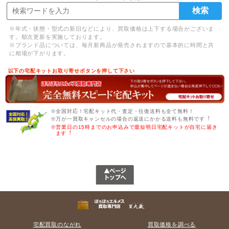
※年式・状態・型式の新旧などにより、買取価格は上下する場合がございま
す。順次更新を実施しております。
※ブランド品については、毎月新商品が発売されますので基本的に時間と共
に相場が下がります。
以下の宅配キットお取り寄せボタンを押して下さい
※全国対応！宅配キット代・査定・往復送料も全て無料！
※万が一買取キャンセルの場合の返送にかかる送料も無料です︕
※営業日の15時までのお申込みで最短明日宅配キットが自宅に届き
ます︕
宅配買取のながれ
買取価格を調べる