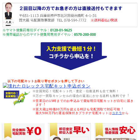
以下の宅配キットお取り寄せボタンを押して下さい
※全国対応！宅配キット代・査定・往復送料も全て無料！
※万が一買取キャンセルの場合の返送にかかる送料も無料です︕
※営業日の15時までのお申込みで最短明日宅配キットが自宅に届き
ます︕
※質大蔵は時価30万円を超える時計も宅配買取で対応可能︕
最大500万円の運送保険付きプラチナ宅配キットは
コチラ
から