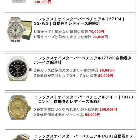
140,000円
ロレックス｜オイスターパーペチュアル｜67194｜
SS×WG｜自動巻きレディース腕時計
U番振っても動かない綺麗な状態
70,000円
U番リューズが取れて止まった時計
20,000円
ロレックスオイスターパーペチュアル177200自動巻き
ボーイズ腕時計
Z番ガラスに多少の欠けあり不動の時計
90,000円
Z番竜頭が空回りしてOHしてない状態
80,000円
ロレックス｜オイスターパーペチュアルデイト｜79173
｜コンビ｜自動巻きレディース腕時計
X番文字盤にヤケや汚れありの不動状態
100,000円
X番修理個所多数のジャンク品
50,000円
ロレックスオイスターパーペチュアル14203自動巻きメ