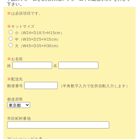
下さい。
※
は必須項目です。
※
キットサイズ
小（W24×D18.5×H15cm）
中（W35×D25×H15cm）
大（W45×D35×H30cm）
※
お名前
姓
名
※
配送先
郵便番号
（半角数字入力で住所自動入力します）
都道府県
市区町村番地
マンション・ビル名