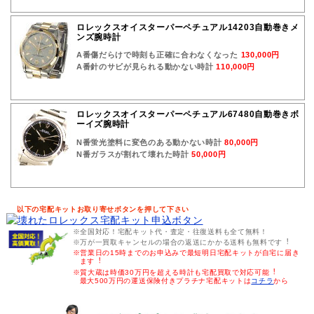
ロレックスオイスターパーペチュアル14203自動巻きメ
ンズ腕時計
A番傷だらけで時刻も正確に合わなくなった
130,000円
A番針のサビが見られる動かない時計
110,000円
ロレックスオイスターパーペチュアル67480自動巻きボ
ーイズ腕時計
N番蛍光塗料に変色のある動かない時計
80,000円
N番ガラスが割れて壊れた時計
50,000円
以下の宅配キットお取り寄せボタンを押して下さい
※全国対応！宅配キット代・査定・往復送料も全て無料！
※万が一買取キャンセルの場合の返送にかかる送料も無料です︕
※営業日の15時までのお申込みで最短明日宅配キットが自宅に届き
ます︕
※質大蔵は時価30万円を超える時計も宅配買取で対応可能︕
最大500万円の運送保険付きプラチナ宅配キットは
コチラ
から