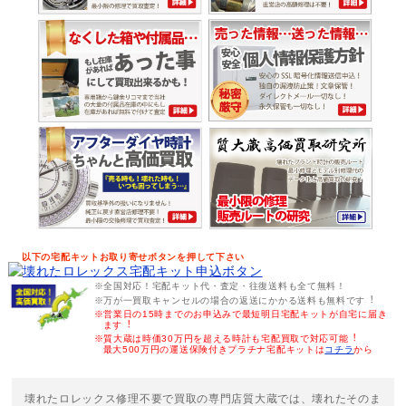
以下の宅配キットお取り寄せボタンを押して下さい
※全国対応！宅配キット代・査定・往復送料も全て無料！
※万が一買取キャンセルの場合の返送にかかる送料も無料です︕
※営業日の15時までのお申込みで最短明日宅配キットが自宅に届き
ます︕
※質大蔵は時価30万円を超える時計も宅配買取で対応可能︕
最大500万円の運送保険付きプラチナ宅配キットは
コチラ
から
壊れたロレックス修理不要で買取の専門店質大蔵では、壊れたそのま