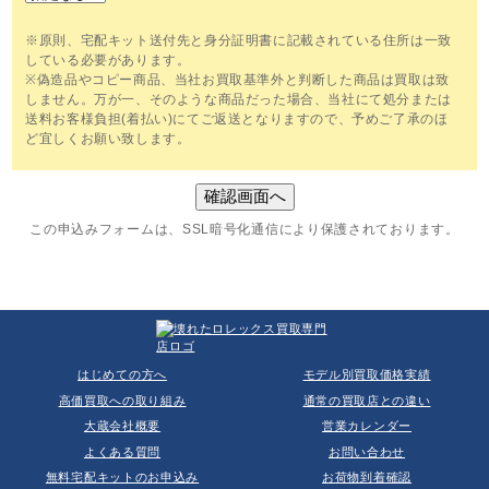
※原則、宅配キット送付先と身分証明書に記載されている住所は一致
している必要があります。
※偽造品やコピー商品、当社お買取基準外と判断した商品は買取は致
しません。万が一、そのような商品だった場合、当社にて処分または
送料お客様負担(着払い)にてご返送となりますので、予めご了承のほ
ど宜しくお願い致します。
この申込みフォームは、SSL暗号化通信により保護されております。
はじめての方へ
モデル別買取価格実績
高価買取への取り組み
通常の買取店との違い
大蔵会社概要
営業カレンダー
よくある質問
お問い合わせ
無料宅配キットのお申込み
お荷物到着確認