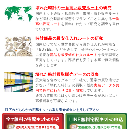
壊れた時計の
一番高い販売ルート
の研究
国内ネット通販・店舗転売・市場・海外販売ルート
など壊れた時計の状態やブランドごとに異なる
一番
高い販売ルート
を長年にわたって研究と調査を重ね
ています。
時計部品の最安
仕入れルート
の研究
国内だけでなく世界各国から海外仕入れが可能な
『BUYEE』などを通して、修理やオーバーホール
に必要な
部品を最安値の仕入れルート
を長年調査と
研究をしています。部品代も安くする事で買取価格
を高くします！
壊れた時計
買取販売データ
の収集
質大蔵を含めてグループ３社で、通常の買取店では
少ない『壊れた時計』の買取・販売
実績データを共
同で長年にわたり収集・研究
しています。
通常の買取店にはない高い販売データがあればより
高価買取が可能なんです。
以下のどちらかの宅配キットお取り寄せボタンを押して下さい