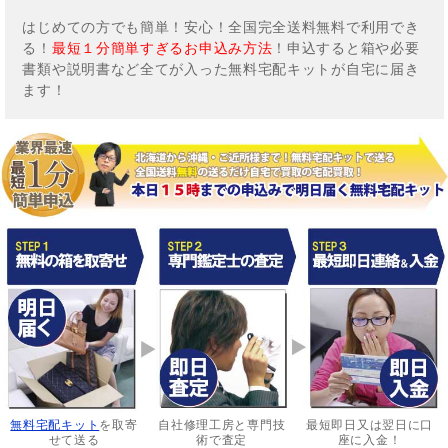
はじめての方でも簡単！安心！全国完全送料無料で利用でき
る！
最短１分簡単すぎるお申込み方法
！申込すると箱や必要
書類や説明書など全てが入った無料宅配キットが自宅に届き
ます！
無料宅配キット
を取寄
自社修理工房と専門技
最短即日又は翌日に口
せて送る
術で査定
座に入金！