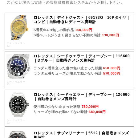
スがない場合は実績下の買取価格検索システムからお探し下さい。
ロレックス｜デイトジャスト｜69173G｜10Pダイヤ｜
コンビ｜自動巻きレディース腕時計
S番長年OH無しの動作品
160,000円
S番ベルトがうまく留まらない不動の時計
130,000円
デイトジャスト
20/
ロレックス｜シードゥエラー｜ディープシー｜116660
｜Dブルー｜自動巻きメンズ腕時計
ランダム番目立った傷の無い止まった状態
650,000円
ランダム番リューズが壊れて動かない時計
570,000円
シードゥエラー
21/
ロレックス｜シードゥエラー｜ディープシー｜126660
｜自動巻きメンズ腕時計
使用感の少ない止まった状態
780,000円
リューズが壊れた動いてない時計
680,000円
シードゥエラー
22/
ロレックス｜サブマリーナー｜5512｜自動巻きメンズ
腕時計