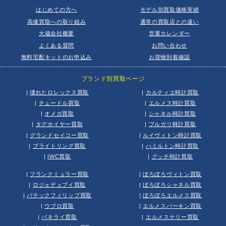
はじめての方へ
モデル別買取価格実績
高価買取への取り組み
通常の買取店との違い
大蔵会社概要
営業カレンダー
よくある質問
お問い合わせ
無料宅配キットのお申込み
お荷物到着確認
ブランド別買取ページ
|
壊れたロレックス買取
|
カルティエ時計買取
|
チュードル買取
|
エルメス時計買取
|
オメガ買取
|
シャネル時計買取
|
タグホイヤー買取
|
ブルガリ時計買取
|
グランドセイコー買取
|
ルイヴィトン時計買取
|
ブライトリング買取
|
ハミルトン時計買取
|
IWC買取
|
グッチ時計買取
|
フランクミュラー買取
|
ぼろぼろヴィトン買取
|
ロジェデュブイ買取
|
ぼろぼろシャネル買取
|
パテックフィリップ買取
|
ぼろぼろエルメス買取
|
ウブロ買取
|
エルメスバーキン買取
|
パネライ買取
|
エルメスケリー買取