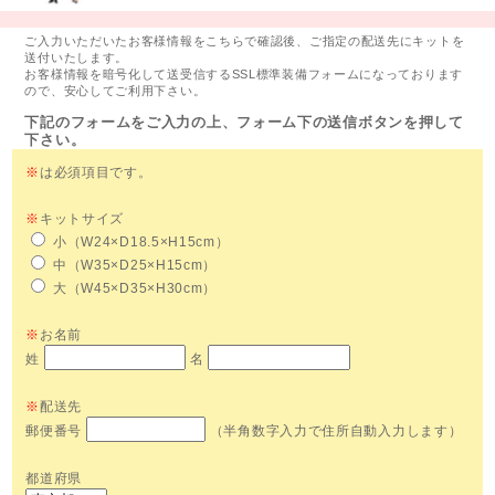
ご入力いただいたお客様情報をこちらで確認後、ご指定の配送先にキットを
送付いたします。
お客様情報を暗号化して送受信するSSL標準装備フォームになっております
ので、安心してご利用下さい。
下記のフォームをご入力の上、フォーム下の送信ボタンを押して
下さい。
※
は必須項目です。
※
キットサイズ
小（W24×D18.5×H15cm）
中（W35×D25×H15cm）
大（W45×D35×H30cm）
※
お名前
姓
名
※
配送先
郵便番号
（半角数字入力で住所自動入力します）
都道府県