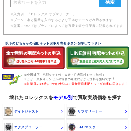
※入力例…『ロレックス サブマリーナー』
※ブランド名と型番を入力するとより正確なデータが表示されます
※型番についてはブランドによっては裏蓋や箱や保証書に記載されてます
以下のどちらかの宅配キットお取り寄せボタンを押して下さい
※全国対応！宅配キット代・査定・往復送料も全て無料！
※万が一買取キャンセルの場合の返送にかかる送料も無料です︕
※営業日の15時までのお申込みで最短翌日宅配キットが自宅に届きます︕
壊れたロレックスを
モデル別
で買取実績価格を探す
デイトジャスト
サブマリーナー
エクスプローラー
GMTマスター