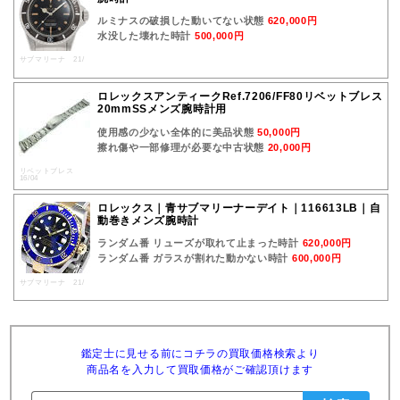
ルミナスの破損した動いてない状態
620,000円
水没した壊れた時計
500,000円
サブマリーナ 21/
ロレックスアンティークRef.7206/FF80リベットブレス
20mmSSメンズ腕時計用
使用感の少ない全体的に美品状態
50,000円
擦れ傷や一部修理が必要な中古状態
20,000円
リベットブレス
16/04
ロレックス｜青サブマリーナーデイト｜116613LB｜自
動巻きメンズ腕時計
ランダム番 リューズが取れて止まった時計
620,000円
ランダム番 ガラスが割れた動かない時計
600,000円
サブマリーナ 21/
鑑定士に見せる前にコチラの買取価格検索より
商品名を入力して買取価格がご確認頂けます