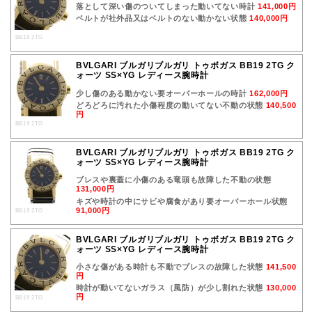
落として深い傷のついてしまった動いてない時計
141,000円
ベルトが社外品又はベルトのない動かない状態
140,000円
BB19 2TG
BVLGARI ブルガリブルガリ トゥボガス BB19 2TG ク
ォーツ SS×YG レディース腕時計
少し傷のある動かない要オーバーホールの時計
162,000円
どろどろに汚れた小傷程度の動いてない不動の状態
140,500
円
BB19 2TG
BVLGARI ブルガリブルガリ トゥボガス BB19 2TG ク
ォーツ SS×YG レディース腕時計
ブレスや裏蓋に小傷のある竜頭も故障した不動の状態
131,000円
キズや時計の中にサビや腐食があり要オーバーホール状態
91,000円
BB19 2TG
BVLGARI ブルガリブルガリ トゥボガス BB19 2TG ク
ォーツ SS×YG レディース腕時計
小さな傷がある時計も不動でブレスの故障した状態
141,500
円
時計が動いてないガラス（風防）が少し割れた状態
130,000
円
BB19 2TG