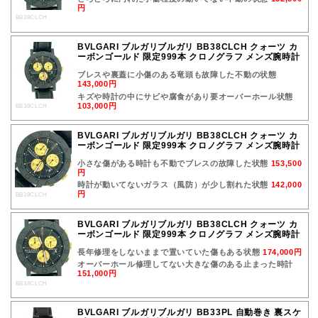
円
BB38CLCH
BVLGARI ブルガリブルガリ BB38CLCH クォーツ カ
ーボンゴールド 限定999本 クロノグラフ メンズ腕時計
ブレスや裏蓋に小傷のある竜頭も故障した不動の状態
143,000円
キズや時計の中にサビや腐食があり要オーバーホール状態
103,000円
BB38CLCH
BVLGARI ブルガリブルガリ BB38CLCH クォーツ カ
ーボンゴールド 限定999本 クロノグラフ メンズ腕時計
小さな傷がある時計も不動でブレスの故障した状態
153,500
円
時計が動いてないガラス（風防）が少し割れた状態
142,000
円
BB38CLCH
BVLGARI ブルガリブルガリ BB38CLCH クォーツ カ
ーボンゴールド 限定999本 クロノグラフ メンズ腕時計
長年修理をしないままで置いていた傷もある状態
174,000円
オーバーホール修理してない大きな傷のある止まった時計
151,000円
BB38CLCH
BVLGARI ブルガリブルガリ BB33PL 自動巻き 裏スケ