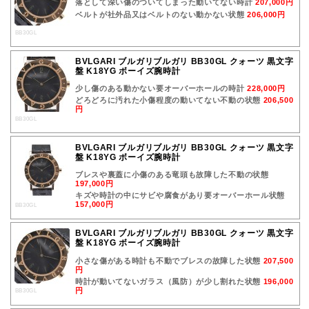
落として深い傷のついてしまった動いてない時計
207,000円
ベルトが社外品又はベルトのない動かない状態
206,000円
BB30GL
BVLGARI ブルガリブルガリ BB30GL クォーツ 黒文字
盤 K18YG ボーイズ腕時計
少し傷のある動かない要オーバーホールの時計
228,000円
どろどろに汚れた小傷程度の動いてない不動の状態
206,500
円
BB30GL
BVLGARI ブルガリブルガリ BB30GL クォーツ 黒文字
盤 K18YG ボーイズ腕時計
ブレスや裏蓋に小傷のある竜頭も故障した不動の状態
197,000円
キズや時計の中にサビや腐食があり要オーバーホール状態
157,000円
BB30GL
BVLGARI ブルガリブルガリ BB30GL クォーツ 黒文字
盤 K18YG ボーイズ腕時計
小さな傷がある時計も不動でブレスの故障した状態
207,500
円
時計が動いてないガラス（風防）が少し割れた状態
196,000
円
BB30GL