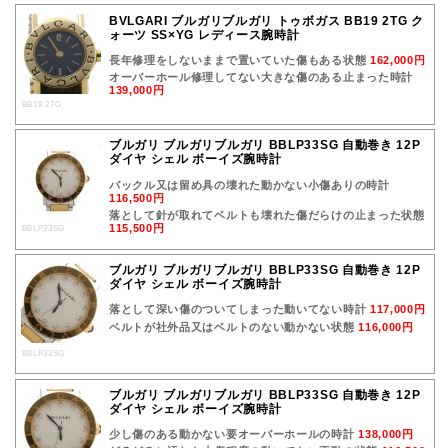
BVLGARI ブルガリブルガリ トゥボガス BB19 2TG ク
ォーツ SS×YG レディース腕時計
長年修理をしないままで置いていた傷もある状態
162,000円
オーバーホール修理してない大きな傷のある止まった時計
139,000円
BB19 2TG
ブルガリ ブルガリブルガリ BBLP33SG 自動巻き 12P
ダイヤ シェル ボーイズ腕時計
バックル又は留め具の壊れた動かない小傷ありの時計
116,500円
落として針が取れてベルトも壊れた傷だらけの止まった状態
115,500円
BBLP33SG
ブルガリ ブルガリブルガリ BBLP33SG 自動巻き 12P
ダイヤ シェル ボーイズ腕時計
落として深い傷のついてしまった動いてない時計
117,000円
ベルトが社外品又はベルトのない動かない状態
116,000円
BBLP33SG
ブルガリ ブルガリブルガリ BBLP33SG 自動巻き 12P
ダイヤ シェル ボーイズ腕時計
少し傷のある動かない要オーバーホールの時計
138,000円