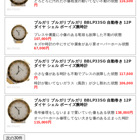
どろどろに汚れた小傷程度の動いてない不動の状態
116,500
円
BBLP33SG
ブルガリ ブルガリブルガリ BBLP33SG 自動巻き 12P
ダイヤ シェル ボーイズ腕時計
ブレスや裏蓋に小傷のある竜頭も故障した不動の状態
107,000円
キズや時計の中にサビや腐食があり要オーバーホール状態
67,000円
BBLP33SG
ブルガリ ブルガリブルガリ BBLP33SG 自動巻き 12P
ダイヤ シェル ボーイズ腕時計
小さな傷がある時計も不動でブレスの故障した状態
117,500
円
時計が動いてないガラス（風防）が少し割れた状態
106,000
円
BBLP33SG
ブルガリ ブルガリブルガリ BBLP33SG 自動巻き 12P
ダイヤ シェル ボーイズ腕時計
長年修理をしないままで置いていた傷もある状態
138,000円
オーバーホール修理してない大きな傷のある止まった時計
115,000円
BBLP33SG