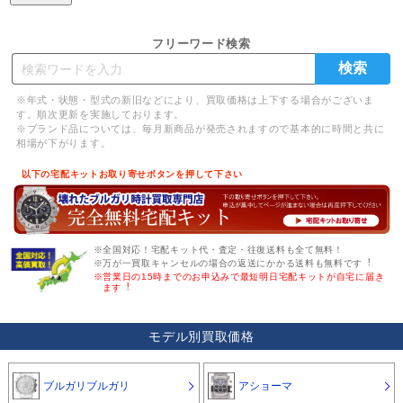
フリーワード検索
※年式・状態・型式の新旧などにより、買取価格は上下する場合がございま
す。順次更新を実施しております。
※ブランド品については、毎月新商品が発売されますので基本的に時間と共に
相場が下がります。
以下の宅配キットお取り寄せボタンを押して下さい
※全国対応！宅配キット代・査定・往復送料も全て無料！
※万が一買取キャンセルの場合の返送にかかる送料も無料です︕
※営業日の15時までのお申込みで最短明日宅配キットが自宅に届き
ます︕
モデル別買取価格
ブルガリブルガリ
アショーマ