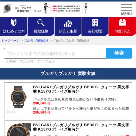
トップページ
>
ブルガリ買取価格
> ブルガリブルガリ買取価格
入力例）ブルガリ ディアゴノ
ブルガリブルガリ 買取実績
BVLGARI ブルガリブルガリ BB30GL クォーツ 黒文字
盤 K18YG ボーイズ腕時計
バックル又は留め具の壊れた動かない小傷ありの時計
206,500円
落として針が取れてベルトも壊れた傷だらけの止まった状態
205,500円
BB30GL
BVLGARI ブルガリブルガリ BB30GL クォーツ 黒文字
盤 K18YG ボーイズ腕時計