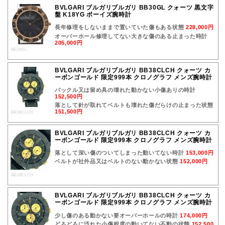
BVLGARI ブルガリブルガリ BB30GL クォーツ 黒文字
盤 K18YG ボーイズ腕時計
長年修理をしないままで置いていた傷もある状態
228,000円
オーバーホール修理してない大きな傷のある止まった時計
205,000円
BB30GL
BVLGARI ブルガリブルガリ BB38CLCH クォーツ カ
ーボンゴールド 限定999本 クロノグラフ メンズ腕時計
バックル又は留め具の壊れた動かない小傷ありの時計
152,500円
落として針が取れてベルトも壊れた傷だらけの止まった状態
151,500円
BB38CLCH
BVLGARI ブルガリブルガリ BB38CLCH クォーツ カ
ーボンゴールド 限定999本 クロノグラフ メンズ腕時計
落として深い傷のついてしまった動いてない時計
153,000円
ベルトが社外品又はベルトのない動かない状態
152,000円
BB38CLCH
BVLGARI ブルガリブルガリ BB38CLCH クォーツ カ
ーボンゴールド 限定999本 クロノグラフ メンズ腕時計
少し傷のある動かない要オーバーホールの時計
174,000円
どろどろに汚れた小傷程度の動いてない不動の状態
152,500