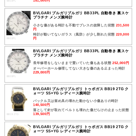
181,000円
BB33PL
BVLGARI ブルガリブルガリ BB33PL 自動巻き 裏スケ
プラチナ メンズ腕時計
小さな傷がある時計も不動でブレスの故障した状態
231,500
円
時計が動いてないガラス（風防）が少し割れた状態
220,000
円
BB33PL
BVLGARI ブルガリブルガリ BB33PL 自動巻き 裏スケ
プラチナ メンズ腕時計
長年修理をしないままで置いていた傷もある状態
252,000円
オーバーホール修理してない大きな傷のある止まった時計
229,000円
BB33PL
BVLGARI ブルガリブルガリ トゥボガス BB19 2TG ク
ォーツ SS×YG レディース腕時計
バックル又は留め具の壊れた動かない小傷ありの時計
140,500円
落として針が取れてベルトも壊れた傷だらけの止まった状態
139,500円
BB19 2TG
BVLGARI ブルガリブルガリ トゥボガス BB19 2TG ク
ォーツ SS×YG レディース腕時計