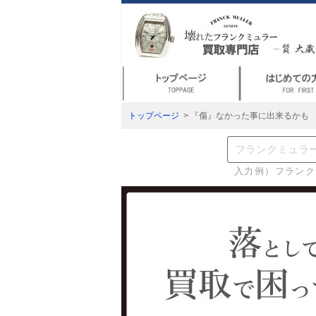
トップページ
> 『傷』なかった事に出来るかも
入力例）フランク