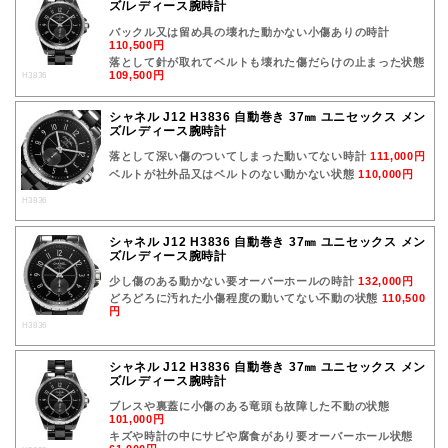
ズ/レディース腕時計
バックル又は留め具の壊れた動かない小傷ありの時計
110,500円
落として針が取れてベルトも壊れた傷だらけの止まった状態
109,500円
H3836
シャネル J12 H3836 自動巻き 37㎜ ユニセックス メン
ズ/レディース腕時計
落として深い傷のついてしまった動いてない時計
111,000円
ベルトが社外品又はベルトのない動かない状態
110,000円
H3836
シャネル J12 H3836 自動巻き 37㎜ ユニセックス メン
ズ/レディース腕時計
少し傷のある動かない要オーバーホールの時計
132,000円
どろどろに汚れた小傷程度の動いてない不動の状態
110,500
円
H3836
シャネル J12 H3836 自動巻き 37㎜ ユニセックス メン
ズ/レディース腕時計
ブレスや裏蓋に小傷のある竜頭も故障した不動の状態
101,000円
キズや時計の中にサビや腐食があり要オーバーホール状態