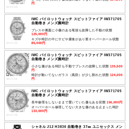
円
IW371705
IWC パイロットウォッチ スピットファイア IW371705
自動巻き メンズ腕時計
ブレスや裏蓋に小傷のある竜頭も故障した不動の状態
125,000円
キズや時計の中にサビや腐食があり要オーバーホール状態
85,000円
IW371705
IWC パイロットウォッチ スピットファイア IW371705
自動巻き メンズ腕時計
小さな傷がある時計も不動でブレスの故障した状態
135,500
円
時計が動いてないガラス（風防）が少し割れた状態
124,000
円
IW371705
IWC パイロットウォッチ スピットファイア IW371705
自動巻き メンズ腕時計
長年修理をしないままで置いていた傷もある状態
156,000円
オーバーホール修理してない大きな傷のある止まった時計
133,000円
IW371705
シャネル J12 H3836 自動巻き 37㎜ ユニセックス メン