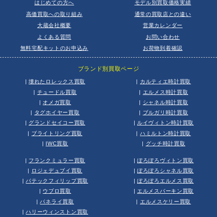
はじめての方へ
モデル別買取価格実績
高価買取への取り組み
通常の買取店との違い
大蔵会社概要
営業カレンダー
よくある質問
お問い合わせ
無料宅配キットのお申込み
お荷物到着確認
ブランド別買取ページ
|
壊れたロレックス買取
|
カルティエ時計買取
|
チュードル買取
|
エルメス時計買取
|
オメガ買取
|
シャネル時計買取
|
タグホイヤー買取
|
ブルガリ時計買取
|
グランドセイコー買取
|
ルイヴィトン時計買取
|
ブライトリング買取
|
ハミルトン時計買取
|
IWC買取
|
グッチ時計買取
|
フランクミュラー買取
|
ぼろぼろヴィトン買取
|
ロジェデュブイ買取
|
ぼろぼろシャネル買取
|
パテックフィリップ買取
|
ぼろぼろエルメス買取
|
ウブロ買取
|
エルメスバーキン買取
|
パネライ買取
|
エルメスケリー買取
|
ハリーウィンストン買取