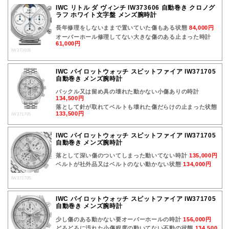
IWC リトル ダ ヴィンチ IW373606 自動巻き クロノグ
ラフ ホワイト文字盤 メンズ腕時計
長年修理をしないままで置いていた傷もある状態
84,000円
オーバーホール修理してない大きな傷のある止まった時計
61,000円
IW373606
IWC パイロットウォッチ スピットファイア IW371705
自動巻き メンズ腕時計
バックル又は留め具の壊れた動かない小傷ありの時計
134,500円
落として針が取れてベルトも壊れた傷だらけの止まった状態
133,500円
IW371705
IWC パイロットウォッチ スピットファイア IW371705
自動巻き メンズ腕時計
落として深い傷のついてしまった動いてない時計
135,000円
ベルトが社外品又はベルトのない動かない状態
134,000円
IW371705
IWC パイロットウォッチ スピットファイア IW371705
自動巻き メンズ腕時計
少し傷のある動かない要オーバーホールの時計
156,000円
どろどろに汚れた小傷程度の動いてない不動の状態
134,500