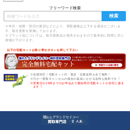
フリーワード検索
※年式・状態・型式の新旧などにより、買取価格は上下する場合がございま
す。順次更新を実施しております。
※ブランド品については、毎月新商品が発売されますので基本的に時間と共に
相場が下がります。
以下の宅配キットお取り寄せボタンを押して下さい
※全国対応！宅配キット代・査定・往復送料も全て無料！
※万が一買取キャンセルの場合の返送にかかる送料も無料です︕
※営業日の15時までのお申込みで最短明日宅配キットが自宅に届き
ます︕