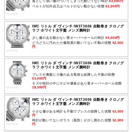
落として深い傷のついてしまった動いてない時計
63,000円
ベルトが社外品又はベルトのない動かない状態
62,000円
IW373606
IWC リトル ダ ヴィンチ IW373606 自動巻き クロノグ
ラフ ホワイト文字盤 メンズ腕時計
少し傷のある動かない要オーバーホールの時計
84,000円
どろどろに汚れた小傷程度の動いてない不動の状態
62,500
円
IW373606
IWC リトル ダ ヴィンチ IW373606 自動巻き クロノグ
ラフ ホワイト文字盤 メンズ腕時計
ブレスや裏蓋に小傷のある竜頭も故障した不動の状態
53,000円
キズや時計の中にサビや腐食があり要オーバーホール状態
18,000円
IW373606
IWC リトル ダ ヴィンチ IW373606 自動巻き クロノグ
ラフ ホワイト文字盤 メンズ腕時計
小さな傷がある時計も不動でブレスの故障した状態
63,500
円
時計が動いてないガラス（風防）が少し割れた状態
52,000
円
IW373606