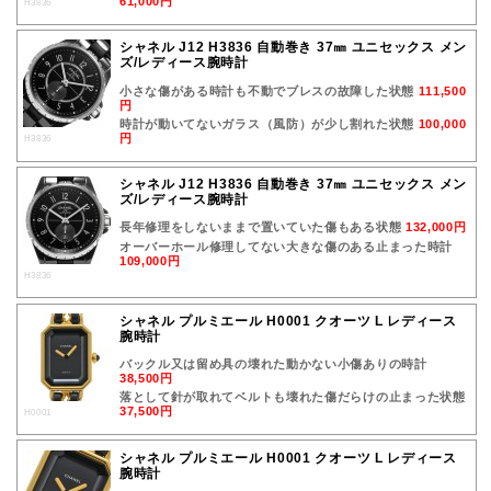
61,000円
H3836
シャネル J12 H3836 自動巻き 37㎜ ユニセックス メン
ズ/レディース腕時計
小さな傷がある時計も不動でブレスの故障した状態
111,500
円
時計が動いてないガラス（風防）が少し割れた状態
100,000
円
H3836
シャネル J12 H3836 自動巻き 37㎜ ユニセックス メン
ズ/レディース腕時計
長年修理をしないままで置いていた傷もある状態
132,000円
オーバーホール修理してない大きな傷のある止まった時計
109,000円
H3836
シャネル プルミエール H0001 クオーツ L レディース
腕時計
バックル又は留め具の壊れた動かない小傷ありの時計
38,500円
落として針が取れてベルトも壊れた傷だらけの止まった状態
37,500円
H0001
シャネル プルミエール H0001 クオーツ L レディース
腕時計