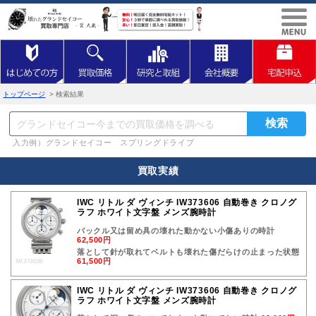
トップページ
> 検索結果
入力例）グランドセイコー スプリングドライブ
買取実績
IWC リトル ダ ヴィンチ IW373606 自動巻き クロノグ
ラフ ホワイト文字盤 メンズ腕時計
バックル又は留め具の壊れた動かない小傷ありの時計
62,500円
落として針が取れてベルトも壊れた傷だらけの止まった状態
61,500円
IW373606
IWC リトル ダ ヴィンチ IW373606 自動巻き クロノグ
ラフ ホワイト文字盤 メンズ腕時計