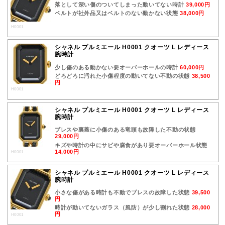
落として深い傷のついてしまった動いてない時計
39,000円
ベルトが社外品又はベルトのない動かない状態
38,000円
H0001
シャネル プルミエール H0001 クオーツ L レディース
腕時計
少し傷のある動かない要オーバーホールの時計
60,000円
どろどろに汚れた小傷程度の動いてない不動の状態
38,500
円
H0001
シャネル プルミエール H0001 クオーツ L レディース
腕時計
ブレスや裏蓋に小傷のある竜頭も故障した不動の状態
29,000円
キズや時計の中にサビや腐食があり要オーバーホール状態
14,000円
H0001
シャネル プルミエール H0001 クオーツ L レディース
腕時計
小さな傷がある時計も不動でブレスの故障した状態
39,500
円
時計が動いてないガラス（風防）が少し割れた状態
28,000
円
H0001