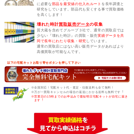
に必要な
部品を最安値の仕入れルート
を長年調査と
研究をしています。部品代も安くする事で買取価格
を高くします！
壊れた時計
買取販売データ
の収集
質大蔵を含めてグループ３社で、通常の買取店では
少ない『壊れた時計』の買取・販売
実績データを共
同で長年にわたり収集・研究
しています。
通常の買取店にはない高い販売データがあればより
高価買取が可能なんです。
以下の宅配キットお取り寄せボタンを押して下さい
※全国対応！宅配キット代・査定・往復送料も全て無料！
※万が一買取キャンセルの場合の返送にかかる送料も無料です︕
※営業日の15時までのお申込みで最短明日宅配キットが自宅に届き
ます︕