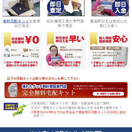
無料宅配キット
を取寄
自社修理工房と専門技
最短即日又は翌日に口
せて送る
術で査定
座に入金！
以下の宅配キットお取り寄せボタンを押して下さい
※全国対応！宅配キット代・査定・往復送料も全て無料！
※万が一買取キャンセルの場合の返送にかかる送料も無料です︕
※営業日の15時までのお申込みで最短明日宅配キットが自宅に届き
ます︕