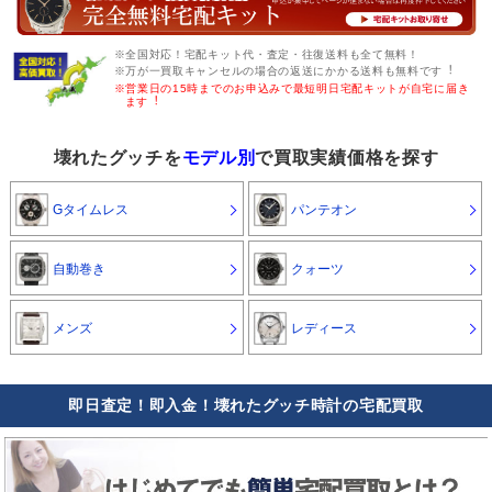
※全国対応！宅配キット代・査定・往復送料も全て無料！
※万が一買取キャンセルの場合の返送にかかる送料も無料です︕
※営業日の15時までのお申込みで最短明日宅配キットが自宅に届き
ます︕
壊れたグッチを
モデル別
で買取実績価格を探す
Gタイムレス
パンテオン
自動巻き
クォーツ
メンズ
レディース
即日査定！即入金！壊れたグッチ時計の宅配買取