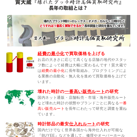
経費の最小化
で買取価格を上げる
お店の大きさに応じて高くなる店舗の地代やスタッ
フ数によって経費は大幅に変わるんです！質大蔵で
は
経費の最小化
に長年取組み、プログラミングによ
る業務の自動化・無人化を進めて買取価格を上げて
います。
壊れた時計の
一番高い販売ルート
の研究
国内ネット通販・店舗転売・市場・海外販売ルート
など壊れた時計の状態やブランドごとに異なる
一番
高い販売ルート
を長年にわたって研究と調査を重ね
ています。
時計部品の最安
仕入れルート
の研究
国内だけでなく世界各国から海外仕入れが可能な
『BUYEE』などを通して、修理やオーバーホール