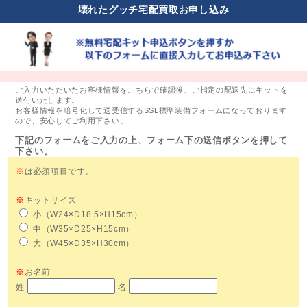
壊れたグッチ宅配買取お申し込み
ご入力いただいたお客様情報をこちらで確認後、ご指定の配送先にキットを
送付いたします。
お客様情報を暗号化して送受信するSSL標準装備フォームになっております
ので、安心してご利用下さい。
下記のフォームをご入力の上、フォーム下の送信ボタンを押して
下さい。
※
は必須項目です。
※
キットサイズ
小（W24×D18.5×H15cm）
中（W35×D25×H15cm）
大（W45×D35×H30cm）
※
お名前
姓
名