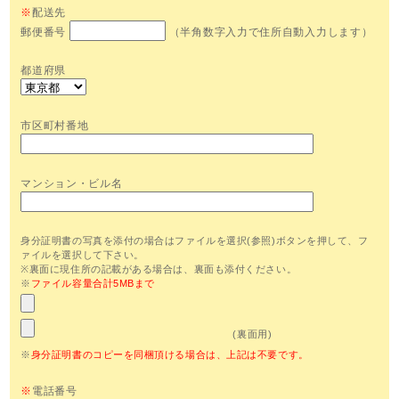
※
配送先
郵便番号
（半角数字入力で住所自動入力します）
都道府県
市区町村番地
マンション・ビル名
身分証明書の写真を添付の場合はファイルを選択(参照)ボタンを押して、フ
ァイルを選択して下さい。
※裏面に現住所の記載がある場合は、裏面も添付ください。
※
ファイル容量合計5MBまで
(裏面用)
※
身分証明書のコピーを同梱頂ける場合は、上記は不要です。
※
電話番号