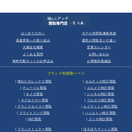
はじめての方へ
モデル別買取価格実績
高価買取への取り組み
通常の買取店との違い
大蔵会社概要
営業カレンダー
よくある質問
お問い合わせ
無料宅配キットのお申込み
お荷物到着確認
ブランド別買取ページ
|
壊れたロレックス買取
|
カルティエ時計買取
|
チュードル買取
|
エルメス時計買取
|
オメガ買取
|
シャネル時計買取
|
タグホイヤー買取
|
ブルガリ時計買取
|
グランドセイコー買取
|
ルイヴィトン時計買取
|
ブライトリング買取
|
ハミルトン時計買取
|
IWC買取
|
グッチ時計買取
|
フランクミュラー買取
|
ぼろぼろヴィトン買取