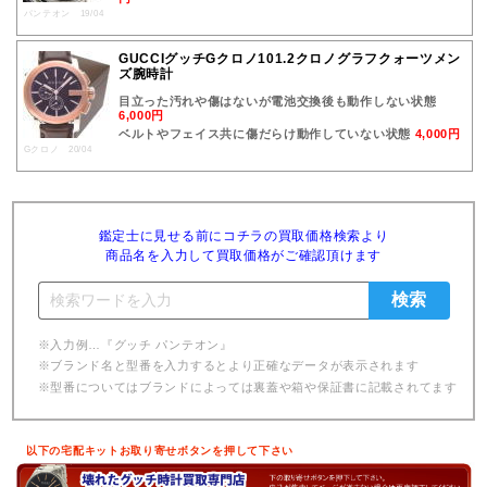
パンテオン 19/04
GUCCIグッチGクロノ101.2クロノグラフクォーツメン
ズ腕時計
目立った汚れや傷はないが電池交換後も動作しない状態
6,000円
ベルトやフェイス共に傷だらけ動作していない状態
4,000円
Gクロノ 20/04
鑑定士に見せる前にコチラの買取価格検索より
商品名を入力して買取価格がご確認頂けます
※入力例…『グッチ パンテオン』
※ブランド名と型番を入力するとより正確なデータが表示されます
※型番についてはブランドによっては裏蓋や箱や保証書に記載されてます
以下の宅配キットお取り寄せボタンを押して下さい