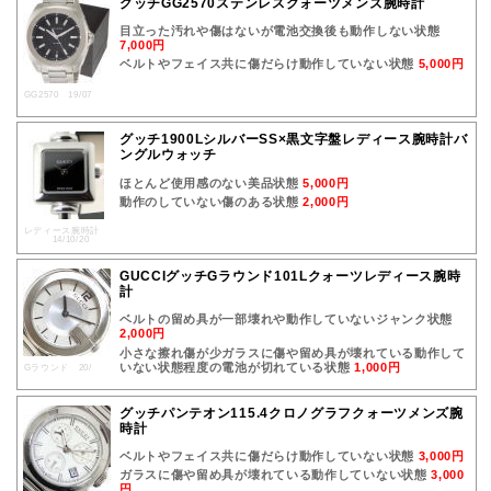
グッチGG2570ステンレスクォーツメンズ腕時計
目立った汚れや傷はないが電池交換後も動作しない状態
7,000円
ベルトやフェイス共に傷だらけ動作していない状態
5,000円
GG2570 19/07
グッチ1900LシルバーSS×黒文字盤レディース腕時計バ
ングルウォッチ
ほとんど使用感のない美品状態
5,000円
動作のしていない傷のある状態
2,000円
レディース腕時計
14/10/20
GUCCIグッチGラウンド101Lクォーツレディース腕時
計
ベルトの留め具が一部壊れや動作していないジャンク状態
2,000円
小さな擦れ傷が少ガラスに傷や留め具が壊れている動作して
いない状態程度の電池が切れている状態
1,000円
Gラウンド 20/
グッチパンテオン115.4クロノグラフクォーツメンズ腕
時計
ベルトやフェイス共に傷だらけ動作していない状態
3,000円
ガラスに傷や留め具が壊れている動作していない状態
3,000
円