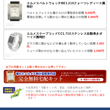
エルメスベルトウォッチBE1.210クォーツレディース腕
時計
ベルトもフェイスも傷だらけの電池切れ状態
8,000円
電池を交換しても動かない壊れた傷ありの状態
5,000円
ベルトウォッチ
16/05/13
エルメスケープコッドCC1.710ステンレス自動巻きボ
ーイズ腕時計
ガラス部に僅かなヒビや傷も多く動作していない状態
3,000
円
リューズ取れやかなり使い込んでいたジャンク状態
1,000円
ケープコッド
18/06
以下の宅配キットお取り寄せボタンを押して下さい
※全国対応！宅配キット代・査定・往復送料も全て無料！
※万が一買取キャンセルの場合の返送にかかる送料も無料です︕
※営業日の15時までのお申込みで最短明日宅配キットが自宅に届き
ます︕