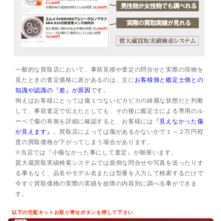
一般的な買取店において、事前見積や査定の問合せと実際の現物を
見たときの査定価格に差があるのは、主に
お客様側と鑑定士側との
知識や認識の『差』が原因
です。
例えばお客様にとっては傷１つないピカピカの綺麗な状態だと判断
して、事前査定で伝えたとしても、その後に鑑定士による専用のル
ーペで傷の有無を詳細に確認すると、お客様には
『見えなかった傷
が見えます』
。買取店によっては傷があるかないかで１～２万円程
度の買取価格が下がってしまう場合があります。
※当店では『小傷なかった事にして査定』が御座います。
質大蔵買取実績検索システムでは面倒な問合せや写真を送ったりす
る事もなく、品名やモデル名または型番を入力して検索するだけで
今すぐ買取価格の実際の実績を故障の内容別に調べる事ができま
す。
以下の宅配キットお取り寄せボタンを押して下さい