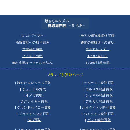
はじめての方へ
モデル別買取価格実績
高価買取への取り組み
通常の買取店との違い
大蔵会社概要
営業カレンダー
よくある質問
お問い合わせ
無料宅配キットのお申込み
お荷物到着確認
ブランド別買取ページ
|
壊れたロレックス買取
|
カルティエ時計買取
|
チュードル買取
|
エルメス時計買取
|
オメガ買取
|
シャネル時計買取
|
タグホイヤー買取
|
ブルガリ時計買取
|
グランドセイコー買取
|
ルイヴィトン時計買取
|
ブライトリング買取
|
ハミルトン時計買取
|
IWC買取
|
グッチ時計買取
|
フランクミュラー買取
|
ぼろぼろヴィトン買取