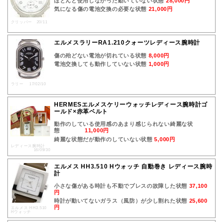
ほとんど使用しなかった動いていない状態
28,000円
気になる傷の電池交換の必要な状態
21,000円
クリッパー 20/11
エルメスラリーRA1.210クォーツレディース腕時計
傷の殆どない電池が切れている状態
8,000円
電池交換しても動作していない状態
1,000円
ラリー 17/02/10
HERMESエルメスケリーウォッチレディース腕時計ゴ
ールド×赤革ベルト
動作のしている使用感のあまり感じられない綺麗な状
態
11,000円
綺麗な状態だが動作のしていない状態
5,000円
レディース腕時計
16/09/30
エルメス HH3.510 Hウォッチ 自動巻き レディース腕時
計
小さな傷がある時計も不動でブレスの故障した状態
37,100
円
時計が動いてないガラス（風防）が少し割れた状態
25,600
円
エルメス HH3.510
Hウォッチ