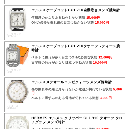
エルメスケープコッドCC1.710自動巻きメンズ腕時計
使用感のかなりある動作しない状態
15,000円
OHの必要な擦れ傷の目立つ動かない状態
15,000円
ケープコッド
15/09/18
エルメスケープコッドCC1.210クオーツレディース腕
時計
ベルトに擦れが多く目立つOHの必要な状態
12,000円
文字盤の汚れがかなり目立つ不動の状態
10,000円
ケープコッド
18/12
エルメスメテオールコンビクォーツメンズ腕時計
傷や擦れ等の殆ど見られないが電池が切れている状態
5,000
円
ベルトに黒ずみのある電池が切れている状態
3,000円
メテオール
16/12/08
HERMES エルメス クリッパー CL1.910 クオーツ クロ
ノグラフ メンズ時計