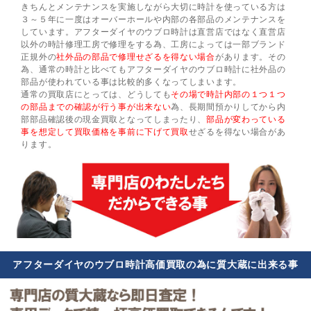
きちんとメンテナンスを実施しながら大切に時計を使っている方は
３～５年に一度はオーバーホールや内部の各部品のメンテナンスを
しています。アフターダイヤのウブロ時計は直営店ではなく直営店
以外の時計修理工房で修理をする為、工房によっては一部ブランド
正規外の
社外品の部品で修理せざるを得ない場合
があります。その
為、通常の時計と比べてもアフターダイヤのウブロ時計に社外品の
部品が使われている事は比較的多くなってしまいます。
通常の買取店にとっては、どうしても
その場で時計内部の１つ１つ
の部品までの確認が行う事が出来ない
為、長期間預かりしてから内
部部品確認後の現金買取となってしまったり、
部品が変わっている
事を想定して買取価格を事前に下げて買取
せざるを得ない場合があ
ります。
アフターダイヤのウブロ時計高価買取の為に質大蔵に出来る事