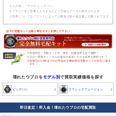
※入力例…『ウブロ ビッグバン』
※ブランド名と型番を入力するとより正確なデータが表示されます
※型番についてはブランドによっては裏蓋や箱や保証書に記載されてます
以下の宅配キットお取り寄せボタンを押して下さい
※全国対応！宅配キット代・査定・往復送料も全て無料！
※万が一買取キャンセルの場合の返送にかかる送料も無料です︕
※営業日の15時までのお申込みで最短明日宅配キットが自宅に届き
ます︕
壊れたウブロを
モデル別
で買取実績価格を探す
ビッグバン
クラシックフュージョン
即日査定！即入金！壊れたウブロの宅配買取