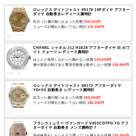
ロレックス デイトジャスト 69178 10Pダイヤ アフター
ダイヤ 自動巻きレディース腕時計
目立った傷の無い止まった状態
350,000円
リューズが壊れた動いてない時計
270,000円
デイトジャスト
22/
CHANEL シャネル J12 H1628 アフターダイヤ 白 ホワ
イト クォーツ レディース腕時計
ほとんど使用しなかった動かない状態
150,000円
傷や塗装の剥げあり電池交換後も動作しない状態
120,000円
H1628 20/
ロレックス デイトジャスト 69173 アフターダイヤ
YG×SS 自動巻き レディース腕時計
目立った傷の無い止まった状態
250,000円
リューズが壊れた動いてない時計
180,000円
デイトジャスト
22/
フランクミュラー ヴァンガード V45SCDTPG YG アフ
ターダイヤ 自動巻き メンズ腕時計 7
長年修理をしないままで置いていた傷もある状態
720,000円