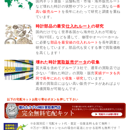
国内ネット通販・店舗転売・市場・海外販売ルート
など壊れた時計の状態やブランドごとに異なる
一番
高い販売ルート
を長年にわたって研究と調査を重ね
ています。
時計部品の最安
仕入れルート
の研究
国内だけでなく世界各国から海外仕入れが可能な
『BUYEE』などを通して、修理やオーバーホール
に必要な
部品を最安値の仕入れルート
を長年調査と
研究をしています。部品代も安くする事で買取価格
を高くします！
壊れた時計
買取販売データ
の収集
質大蔵を含めてグループ３社で、通常の買取店では
少ない『壊れた時計』の買取・販売
実績データを共
同で長年にわたり収集・研究
しています。
通常の買取店にはない高い販売データがあればより
高価買取が可能なんです。
以下の宅配キットお取り寄せボタンを押して下さい
※全国対応！宅配キット代・査定・往復送料も全て無料！
※万が一買取キャンセルの場合の返送にかかる送料も無料です︕