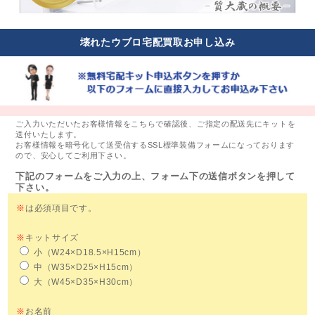
壊れたウブロ宅配買取お申し込み
ご入力いただいたお客様情報をこちらで確認後、ご指定の配送先にキットを
送付いたします。
お客様情報を暗号化して送受信するSSL標準装備フォームになっております
ので、安心してご利用下さい。
下記のフォームをご入力の上、フォーム下の送信ボタンを押して
下さい。
※
は必須項目です。
※
キットサイズ
小（W24×D18.5×H15cm）
中（W35×D25×H15cm）
大（W45×D35×H30cm）
※
お名前