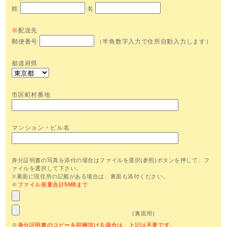
姓
名
※
配送先
郵便番号
（半角数字入力で住所自動入力します）
都道府県
市区町村番地
マンション・ビル名
身分証明書の写真を添付の場合はファイルを選択(参照)ボタンを押して、フ
ァイルを選択して下さい。
※裏面に現住所の記載がある場合は、裏面も添付ください。
※
ファイル容量合計5MBまで
(裏面用)
※
身分証明書のコピーを同梱頂ける場合は、上記は不要です。