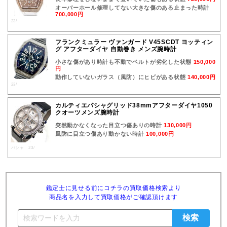
オーバーホール修理してない大きな傷のある止まった時計
700,000円
23/
フランクミュラー ヴァンガード V45SCDT ヨッティン
グ アフターダイヤ 自動巻き メンズ腕時計
小さな傷があり時計も不動でベルトが劣化した状態
150,000
円
動作していないガラス（風防）にヒビがある状態
140,000円
23/
カルティエパシャグリッド38mmアフターダイヤ1050
クオーツメンズ腕時計
突然動かなくなった目立つ傷ありの時計
130,000円
風防に目立つ傷あり動かない時計
100,000円
パシャ 23/
鑑定士に見せる前にコチラの買取価格検索より
商品名を入力して買取価格がご確認頂けます