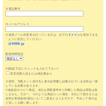
※
電話番号
※
メールアドレス
※迷惑メール対策等を行っている方は、以下の
ドメイン
を受信できる
ように設定してください。
@0096.jp
配達時間指定
※
確認(下記にチェックを入れて下さい)
直営店購入品または保証書あり
※原則、宅配キット送付先と身分証明書に記載されている住所は一致
している必要があります。
※偽造品やコピー商品、当社お買取基準外と判断した商品は買取は致
しません。万が一、そのような商品だった場合、当社にて処分または
送料お客様負担(着払い)にてご返送となりますので、予めご了承のほ
ど宜しくお願い致します。