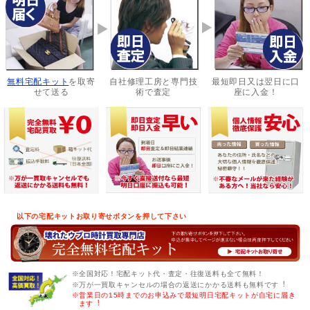
無料宅配キット
を取寄
自社修理工房と専門技
最短即日又は翌日に口
せて送る
術で査定
座に入金！
以下の宅配キットお取り寄せボタンを押して下さい
※全国対応！宅配キット代・査定・往復送料も全て無料！
※万が一買取キャンセルの場合の返送にかかる送料も無料です︕
※営業日の15時までのお申込みで最短明日宅配キットが自宅に届き
ます︕