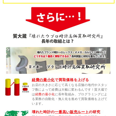
経費の最小化
で買取価格を上げる
お店の大きさに応じて高くなる店舗の地代やスタッ
フ数によって経費は大幅に変わるんです！質大蔵で
は
経費の最小化
に長年取組み、プログラミングによ
る業務の自動化・無人化を進めて買取価格を上げて
います。
壊れた時計の
一番高い販売ルート
の研究