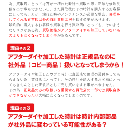
為、買取店にとっては万が一壊れた時計の買取の際に正確な修理見
積を出す事もできないし、また買取後にその時計を購入するお客様
にとっても、万が一壊れた時やメンテナンスが必要な場合、
修理を
してくれる直営店以外の時計専用工房
を探す必要があります。
最終的に購入するお客様や買取を行う買取店にとっても、そのよう
なリスクがある為、
買取価格がアフターダイヤを加工していないも
のよりも安くなってしまう事
があるんです。
アフターダイヤ加工したウブロ時計は直営店で修理の受付をしても
らえない為、買取店にとっても、その時計を購入するお客様にとっ
てもきちんとした正規品として売り買いをする事が出来ません。
その為、
正規品のみの取扱いを重視する買取店の一部では買取自体
ができなかったり
大幅に安くなってしまうのです。