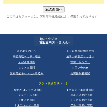
この申込みフォームは、SSL暗号化通信により保護されております。
はじめての方へ
モデル別買取価格実績
高価買取への取り組み
通常の買取店との違い
大蔵会社概要
営業カレンダー
よくある質問
お問い合わせ
無料宅配キットのお申込み
お荷物到着確認
ブランド別買取ページ
|
壊れたロレックス買取
|
カルティエ時計買取
|
チュードル買取
|
エルメス時計買取
|
オメガ買取
|
シャネル時計買取
|
タグホイヤー買取
|
ブルガリ時計買取