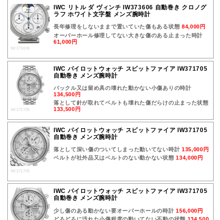
IWC リトル ダ ヴィンチ IW373606 自動巻き クロノグ
ラフ ホワイト文字盤 メンズ腕時計
長年修理をしないままで置いていた傷もある状態
84,000円
オーバーホール修理してない大きな傷のある止まった時計
61,000円
IW373606
IWC パイロットウォッチ スピットファイア IW371705
自動巻き メンズ腕時計
バックル又は留め具の壊れた動かない小傷ありの時計
134,500円
落として針が取れてベルトも壊れた傷だらけの止まった状態
133,500円
IW371705
IWC パイロットウォッチ スピットファイア IW371705
自動巻き メンズ腕時計
落として深い傷のついてしまった動いてない時計
135,000円
ベルトが社外品又はベルトのない動かない状態
134,000円
IW371705
IWC パイロットウォッチ スピットファイア IW371705
自動巻き メンズ腕時計
少し傷のある動かない要オーバーホールの時計
156,000円
どろどろに汚れた小傷程度の動いてない不動の状態
134,500