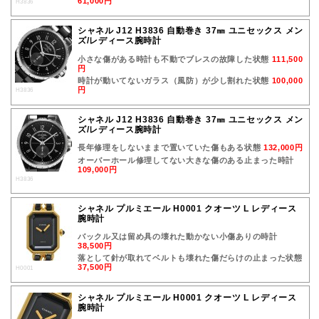
61,000円
H3836
シャネル J12 H3836 自動巻き 37㎜ ユニセックス メン
ズ/レディース腕時計
小さな傷がある時計も不動でブレスの故障した状態
111,500
円
時計が動いてないガラス（風防）が少し割れた状態
100,000
円
H3836
シャネル J12 H3836 自動巻き 37㎜ ユニセックス メン
ズ/レディース腕時計
長年修理をしないままで置いていた傷もある状態
132,000円
オーバーホール修理してない大きな傷のある止まった時計
109,000円
H3836
シャネル プルミエール H0001 クオーツ L レディース
腕時計
バックル又は留め具の壊れた動かない小傷ありの時計
38,500円
落として針が取れてベルトも壊れた傷だらけの止まった状態
37,500円
H0001
シャネル プルミエール H0001 クオーツ L レディース
腕時計