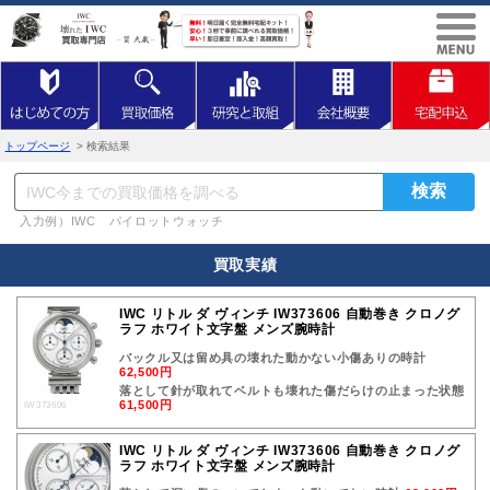
トップページ
> 検索結果
入力例）IWC パイロットウォッチ
買取実績
IWC リトル ダ ヴィンチ IW373606 自動巻き クロノグ
ラフ ホワイト文字盤 メンズ腕時計
バックル又は留め具の壊れた動かない小傷ありの時計
62,500円
落として針が取れてベルトも壊れた傷だらけの止まった状態
61,500円
IW373606
IWC リトル ダ ヴィンチ IW373606 自動巻き クロノグ
ラフ ホワイト文字盤 メンズ腕時計