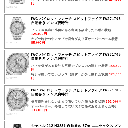
円
IW371705
IWC パイロットウォッチ スピットファイア IW371705
自動巻き メンズ腕時計
ブレスや裏蓋に小傷のある竜頭も故障した不動の状態
125,000円
キズや時計の中にサビや腐食があり要オーバーホール状態
85,000円
IW371705
IWC パイロットウォッチ スピットファイア IW371705
自動巻き メンズ腕時計
小さな傷がある時計も不動でブレスの故障した状態
135,500
円
時計が動いてないガラス（風防）が少し割れた状態
124,000
円
IW371705
IWC パイロットウォッチ スピットファイア IW371705
自動巻き メンズ腕時計
長年修理をしないままで置いていた傷もある状態
156,000円
オーバーホール修理してない大きな傷のある止まった時計
133,000円
IW371705
シャネル J12 H3836 自動巻き 37㎜ ユニセックス メン