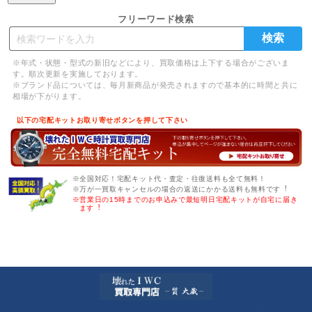
フリーワード検索
※年式・状態・型式の新旧などにより、買取価格は上下する場合がございま
す。順次更新を実施しております。
※ブランド品については、毎月新商品が発売されますので基本的に時間と共に
相場が下がります。
以下の宅配キットお取り寄せボタンを押して下さい
※全国対応！宅配キット代・査定・往復送料も全て無料！
※万が一買取キャンセルの場合の返送にかかる送料も無料です︕
※営業日の15時までのお申込みで最短明日宅配キットが自宅に届き
ます︕