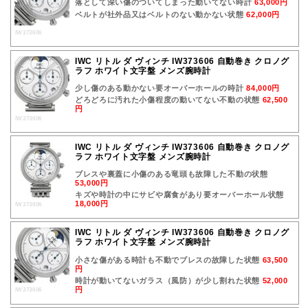
落として深い傷のついてしまった動いてない時計
63,000円
ベルトが社外品又はベルトのない動かない状態
62,000円
IW373606
IWC リトル ダ ヴィンチ IW373606 自動巻き クロノグ
ラフ ホワイト文字盤 メンズ腕時計
少し傷のある動かない要オーバーホールの時計
84,000円
どろどろに汚れた小傷程度の動いてない不動の状態
62,500
円
IW373606
IWC リトル ダ ヴィンチ IW373606 自動巻き クロノグ
ラフ ホワイト文字盤 メンズ腕時計
ブレスや裏蓋に小傷のある竜頭も故障した不動の状態
53,000円
キズや時計の中にサビや腐食があり要オーバーホール状態
18,000円
IW373606
IWC リトル ダ ヴィンチ IW373606 自動巻き クロノグ
ラフ ホワイト文字盤 メンズ腕時計
小さな傷がある時計も不動でブレスの故障した状態
63,500
円
時計が動いてないガラス（風防）が少し割れた状態
52,000
円
IW373606