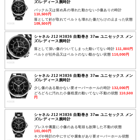
ズ/レディース腕時計
バックル又は留め具の壊れた動かない小傷ありの時計
110,500円
落として針が取れてベルトも壊れた傷だらけの止まった状態
109,500円
H3836
シャネル J12 H3836 自動巻き 37㎜ ユニセックス メン
ズ/レディース腕時計
落として深い傷のついてしまった動いてない時計
111,000円
ベルトが社外品又はベルトのない動かない状態
110,000円
H3836
シャネル J12 H3836 自動巻き 37㎜ ユニセックス メン
ズ/レディース腕時計
少し傷のある動かない要オーバーホールの時計
132,000円
どろどろに汚れた小傷程度の動いてない不動の状態
110,500
円
H3836
シャネル J12 H3836 自動巻き 37㎜ ユニセックス メン
ズ/レディース腕時計
ブレスや裏蓋に小傷のある竜頭も故障した不動の状態
101,000円
キズや時計の中にサビや腐食があり要オーバーホール状態