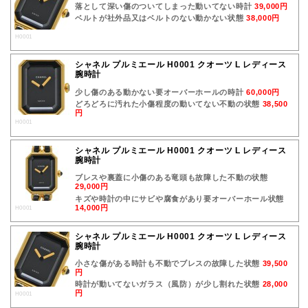
落として深い傷のついてしまった動いてない時計
39,000円
ベルトが社外品又はベルトのない動かない状態
38,000円
H0001
シャネル プルミエール H0001 クオーツ L レディース
腕時計
少し傷のある動かない要オーバーホールの時計
60,000円
どろどろに汚れた小傷程度の動いてない不動の状態
38,500
円
H0001
シャネル プルミエール H0001 クオーツ L レディース
腕時計
ブレスや裏蓋に小傷のある竜頭も故障した不動の状態
29,000円
キズや時計の中にサビや腐食があり要オーバーホール状態
14,000円
H0001
シャネル プルミエール H0001 クオーツ L レディース
腕時計
小さな傷がある時計も不動でブレスの故障した状態
39,500
円
時計が動いてないガラス（風防）が少し割れた状態
28,000
円
H0001