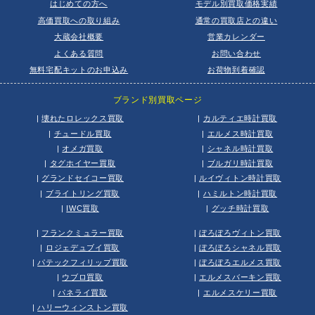
はじめての方へ
モデル別買取価格実績
高価買取への取り組み
通常の買取店との違い
大蔵会社概要
営業カレンダー
よくある質問
お問い合わせ
無料宅配キットのお申込み
お荷物到着確認
ブランド別買取ページ
|
壊れたロレックス買取
|
カルティエ時計買取
|
チュードル買取
|
エルメス時計買取
|
オメガ買取
|
シャネル時計買取
|
タグホイヤー買取
|
ブルガリ時計買取
|
グランドセイコー買取
|
ルイヴィトン時計買取
|
ブライトリング買取
|
ハミルトン時計買取
|
IWC買取
|
グッチ時計買取
|
フランクミュラー買取
|
ぼろぼろヴィトン買取
|
ロジェデュブイ買取
|
ぼろぼろシャネル買取
|
パテックフィリップ買取
|
ぼろぼろエルメス買取
|
ウブロ買取
|
エルメスバーキン買取
|
パネライ買取
|
エルメスケリー買取
|
ハリーウィンストン買取