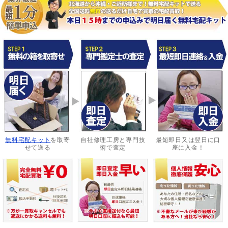
無料宅配キット
を取寄
自社修理工房と専門技
最短即日又は翌日に口
せて送る
術で査定
座に入金！