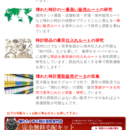
います。
壊れた時計の
一番高い販売ルート
の研究
国内ネット通販・店舗転売・市場・海外販売ルート
など壊れた時計の状態やブランドごとに異なる
一番
高い販売ルート
を長年にわたって研究と調査を重ね
ています。
時計部品の最安
仕入れルート
の研究
国内だけでなく世界各国から海外仕入れが可能な
『BUYEE』などを通して、修理やオーバーホール
に必要な
部品を最安値の仕入れルート
を長年調査と
研究をしています。部品代も安くする事で買取価格
を高くします！
壊れた時計
買取販売データ
の収集
質大蔵を含めてグループ３社で、通常の買取店では
少ない『壊れた時計』の買取・販売
実績データを共
同で長年にわたり収集・研究
しています。
通常の買取店にはない高い販売データがあればより
高価買取が可能なんです。
以下の宅配キットお取り寄せボタンを押して下さい