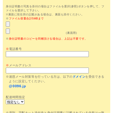
身分証明書の写真を添付の場合はファイルを選択(参照)ボタンを押して、フ
ァイルを選択して下さい。
※裏面に現住所の記載がある場合は、裏面も添付ください。
※
ファイル容量合計5MBまで
(裏面用)
※
身分証明書のコピーを同梱頂ける場合は、上記は不要です。
※
電話番号
※
メールアドレス
※迷惑メール対策等を行っている方は、以下の
ドメイン
を受信できる
ように設定してください。
@0096.jp
配達時間指定
※原則、宅配キット送付先と身分証明書に記載されている住所は一致