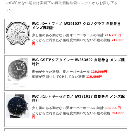
のIWCがない場合は実績下の買取価格検索システムからお探し下さ
い。
IWC ポートフィノ IW391027 クロノグラフ 自動巻き
メンズ腕時計
少し傷のある動かない要オーバーホールの時計
214,200円
どろどろに汚れた小傷程度の動いてない不動の状態
212,200
円
IWC GSTアクアタイマー IW353602 自動巻き メンズ腕
時計
夜光がヤケた状態、要オーバーホール
130,000円
竜頭が空回りしてOHしてない状態
110,000円
メンズ腕時
計 20/07
IWC ポルトギーゼクロノ IW371617 自動巻き メンズ腕
時計
少し傷のある動かない要オーバーホールの時計
396,000円
どろどろに汚れた小傷程度の動いてない不動の状態
394,000
円