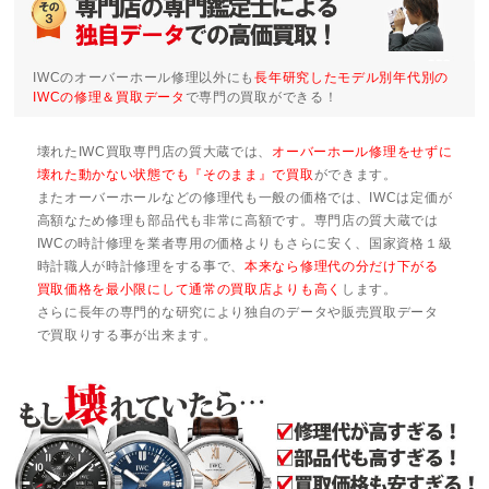
IWCのオーバーホール修理以外にも
長年研究したモデル別年代別の
IWCの修理＆買取データ
で専門の買取ができる！
壊れたIWC買取専門店の質大蔵では、
オーバーホール修理をせずに
壊れた動かない状態でも『そのまま』で買取
ができます。
またオーバーホールなどの修理代も一般の価格では、IWCは定価が
高額なため修理も部品代も非常に高額です。専門店の質大蔵では
IWCの時計修理を業者専用の価格よりもさらに安く、国家資格１級
時計職人が時計修理をする事で、
本来なら修理代の分だけ下がる
買取価格を最小限にして通常の買取店よりも高く
します。
さらに長年の専門的な研究により独自のデータや販売買取データ
で買取りする事が出来ます。