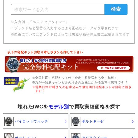
※入力例…『IWC アクアタイマー』
※ブランド名と型番を入力するとより正確なデータが表示されます
※型番についてはブランドによっては裏蓋や箱や保証書に記載されてます
以下の宅配キットお取り寄せボタンを押して下さい
※全国対応！宅配キット代・査定・往復送料も全て無料！
※万が一買取キャンセルの場合の返送にかかる送料も無料です︕
※営業日の15時までのお申込みで最短明日宅配キットが自宅に届き
ます︕
壊れたIWCを
モデル別
で買取実績価格を探す
パイロットウォッチ
ポルトギーゼ
ポートフィノ
アクアタイマー