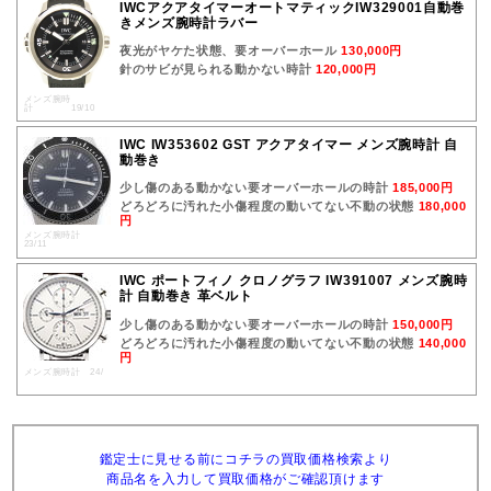
IWCアクアタイマーオートマティックIW329001自動巻
きメンズ腕時計ラバー
夜光がヤケた状態、要オーバーホール
130,000円
針のサビが見られる動かない時計
120,000円
メンズ腕時
計 19/10
IWC IW353602 GST アクアタイマー メンズ腕時計 自
動巻き
少し傷のある動かない要オーバーホールの時計
185,000円
どろどろに汚れた小傷程度の動いてない不動の状態
180,000
円
メンズ腕時計
23/11
IWC ポートフィノ クロノグラフ IW391007 メンズ腕時
計 自動巻き 革ベルト
少し傷のある動かない要オーバーホールの時計
150,000円
どろどろに汚れた小傷程度の動いてない不動の状態
140,000
円
メンズ腕時計 24/
鑑定士に見せる前にコチラの買取価格検索より
商品名を入力して買取価格がご確認頂けます