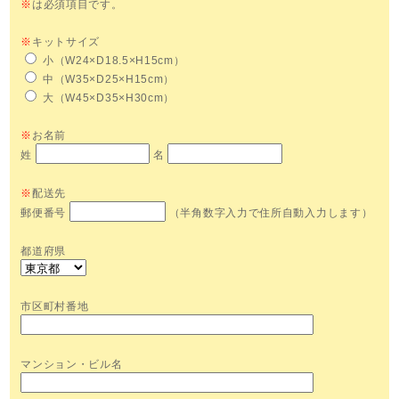
※
は必須項目です。
※
キットサイズ
小（W24×D18.5×H15cm）
中（W35×D25×H15cm）
大（W45×D35×H30cm）
※
お名前
姓
名
※
配送先
郵便番号
（半角数字入力で住所自動入力します）
都道府県
市区町村番地
マンション・ビル名