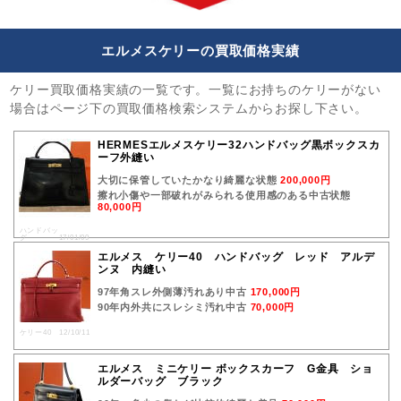
エルメスケリーの買取価格実績
ケリー買取価格実績の一覧です。一覧にお持ちのケリーがない
場合はページ下の買取価格検索システムからお探し下さい。
HERMESエルメスケリー32ハンドバッグ黒ボックスカ
ーフ外縫い
大切に保管していたかなり綺麗な状態
200,000円
擦れ小傷や一部破れがみられる使用感のある中古状態
80,000円
ハンドバッ
グ 17/01/09
エルメス ケリー40 ハンドバッグ レッド アルデ
ンヌ 内縫い
97年角スレ外側薄汚れあり中古
170,000円
90年内外共にスレシミ汚れ中古
70,000円
ケリー40 12/10/11
エルメス ミニケリー ボックスカーフ G金具 ショ
ルダーバッグ ブラック