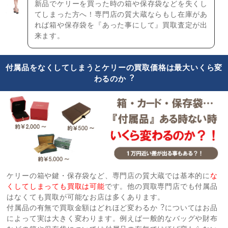
新品でケリーを買った時の箱や保存袋などを失くし
てしまった方へ！専門店の質大蔵ならもし在庫があ
れば箱や保存袋を『あった事にして』買取査定が出
来ます。
付属品をなくしてしまうとケリーの買取価格は最大いくら変
わるのか︖
ケリーの箱や鍵・保存袋など、専門店の質大蔵では基本的に
な
くしてしまっても買取は可能
です。他の買取専門店でも付属品
はなくても買取が可能なお店は多くあります。
付属品の有無で買取金額はどれほど変わるか︖についてはお品
によって実は大きく変わります。例えば一般的なバッグや財布