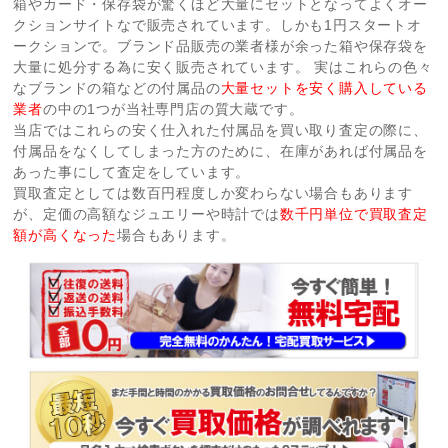
箱やカード・保存袋が驚くほど大量にセットとなってよくオー
クションサイトなで販売されています。しかも1円スタートオ
ークションで。ブランド品販売の業者様が余った箱や保存袋を
大量に処分する為に安く販売されています。 実はこれらの色々
なブランドの箱などの付属品の
大量セットを安く購入している
業者
の中の1つが当社専門店の質大蔵です。
当店ではこれらの安く仕入れた付属品を買い取り査定の際に、
付属品をなくしてしまった方のために、在庫があれば付属品を
あった事にして査定をしています。
買取査定としては数百円程度しか変わらない場合もあります
が、定価の高額なジュエリーや時計では
数千円単位で買取査定
額が高くなった
場合もあります。