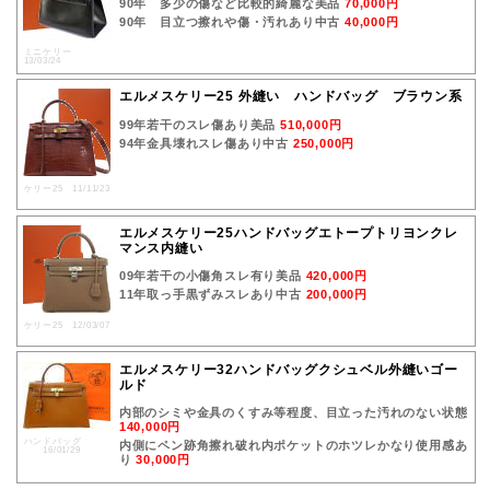
90年 多少の傷など比較的綺麗な美品
70,000円
90年 目立つ擦れや傷・汚れあり中古
40,000円
ミニケリー
13/03/24
エルメスケリー25 外縫い ハンドバッグ ブラウン系
99年若干のスレ傷あり美品
510,000円
94年金具壊れスレ傷あり中古
250,000円
ケリー25 11/11/23
エルメスケリー25ハンドバッグエトープトリヨンクレ
マンス内縫い
09年若干の小傷角スレ有り美品
420,000円
11年取っ手黒ずみスレあり中古
200,000円
ケリー25 12/03/07
エルメスケリー32ハンドバッグクシュベル外縫いゴー
ルド
内部のシミや金具のくすみ等程度、目立った汚れのない状態
140,000円
ハンドバッグ
内側にペン跡角擦れ破れ内ポケットのホツレかなり使用感あ
16/01/29
り
30,000円