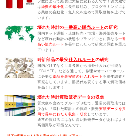
フ数によって経費は大幅に変わるんです！質大蔵で
は
経費の最小化
に長年取組み、プログラミングによ
る業務の自動化・無人化を進めて買取価格を上げて
います。
壊れた時計の
一番高い販売ルート
の研究
国内ネット通販・店舗転売・市場・海外販売ルート
など壊れた時計の状態やブランドごとに異なる
一番
高い販売ルート
を長年にわたって研究と調査を重ね
ています。
時計部品の最安
仕入れルート
の研究
国内だけでなく世界各国から海外仕入れが可能な
『BUYEE』などを通して、修理やオーバーホール
に必要な
部品を最安値の仕入れルート
を長年調査と
研究をしています。部品代も安くする事で買取価格
を高くします！
壊れた時計
買取販売データ
の収集
質大蔵を含めてグループ３社で、通常の買取店では
少ない『壊れた時計』の買取・販売
実績データを共
同で長年にわたり収集・研究
しています。
通常の買取店にはない高い販売データがあればより
高価買取が可能なんです。
以下の宅配キットお取り寄せボタンを押して下さい