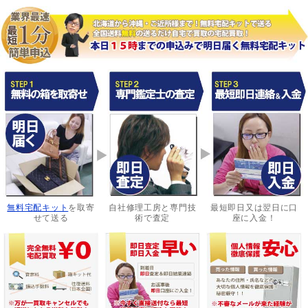
無料宅配キット
を取寄
自社修理工房と専門技
最短即日又は翌日に口
せて送る
術で査定
座に入金！