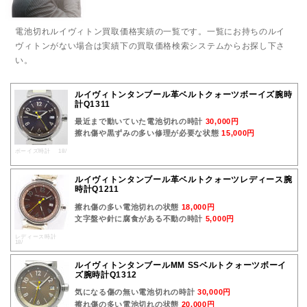
電池切れルイヴィトン買取価格実績の一覧です。一覧にお持ちのルイ
ヴィトンがない場合は実績下の買取価格検索システムからお探し下さ
い。
ルイヴィトンタンブール革ベルトクォーツボーイズ腕時
計Q1311
最近まで動いていた電池切れの時計
30,000円
擦れ傷や黒ずみの多い修理が必要な状態
15,000円
ボーイズ時計 18/
ルイヴィトンタンブール革ベルトクォーツレディース腕
時計Q1211
擦れ傷の多い電池切れの状態
18,000円
文字盤や針に腐食がある不動の時計
5,000円
レディース時計
18/
ルイヴィトンタンブールMM SSベルトクォーツボーイ
ズ腕時計Q1312
気になる傷の無い電池切れの時計
30,000円
擦れ傷の多い電池切れの状態
20,000円