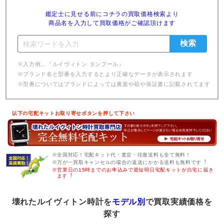
鑑定士に見せる前にコチラの買取価格検索より
商品名を入力して買取価格がご確認頂けます
※入力例…『ルイヴィトン タンブール』
※ブランド名と型番を入力するとより正確なデータが表示されます
※型番についてはブランドによっては裏蓋や箱や保証書に記載されてます
以下の宅配キットお取り寄せボタンを押して下さい
※全国対応！宅配キット代・査定・往復送料も全て無料！
※万が一買取キャンセルの場合の返送にかかる送料も無料です︕
※営業日の15時までのお申込みで最短明日宅配キットが自宅に届き
ます︕
壊れたルイヴィトン時計を
モデル別
で買取実績価格を
探す