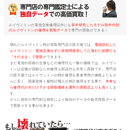
ルイヴィトンの電池交換修理以外にも
長年研究したモデル別年代別
のルイヴィトンの修理＆買取データ
で専門の買取ができる！
壊れたルイヴィトン時計買取専門店の質大蔵では、
電池切れした
ルイヴィトン・電池交換せずに長期間保管してた壊れた状態でも
『そのまま』で買取
ができます。
また電池や回路の交換などの修理代も一般の価格では、ルイヴィ
トンは定価が高額なため修理も部品代も非常に高額です。専門店
の質大蔵ではルイヴィトンの時計修理を業者専用の価格よりもさ
らに安く、国家資格１級時計職人が時計修理をする事で、
本来な
ら修理代の分だけ下がる買取価格を通常の買取店よりも高く
しま
す。
さらに長年の専門的な研究により独自のデータや販売買取データ
で買取りする事が出来ます。