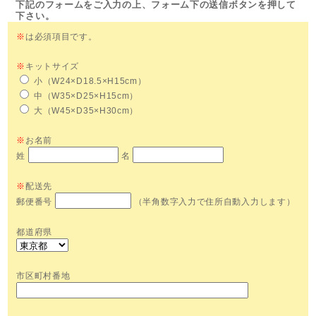
下記のフォームをご入力の上、フォーム下の送信ボタンを押して
下さい。
※
は必須項目です。
※
キットサイズ
小（W24×D18.5×H15cm）
中（W35×D25×H15cm）
大（W45×D35×H30cm）
※
お名前
姓
名
※
配送先
郵便番号
（半角数字入力で住所自動入力します）
都道府県
市区町村番地