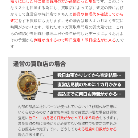
積りに出した時に修理費用の方が高額だった場合
です。このよう
なリスクを回避する為にも、買取店によっては、査定の際にお預
かりして直営店や時計店できちんと
部品や修理代を確認してから
査定
をする買取店もあります。その場合は最大１カ月近く査定に
時間がかかります。壊れたオメガ買取専門店の質大蔵では、これ
らの確認が専用時計修理工房や長年研究したデータによりおおよ
その予測から
判断が出来るので即日査定！即日振込が出来る
んで
す！