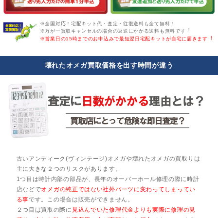
※全国対応！宅配キット代・査定・往復送料も全て無料！
※万が一買取キャンセルの場合の返送にかかる送料も無料です︕
※営業日の15時までのお申込みで最短翌日宅配キットが自宅に届きます︕
壊れたオメガ買取価格を出す時間が違う
古いアンティーク(ヴィンテージ)オメガや壊れたオメガの買取りは
主に大きな２つのリスクがあります。
1つ目は時計内部の部品が、長年のオーバーホール修理の際に時計
店などで
オメガの純正ではない社外パーツに変わってしまってい
る事
です。この場合は販売ができません。
２つ目は買取の際に
見込んでいた修理代金よりも実際に修理の見