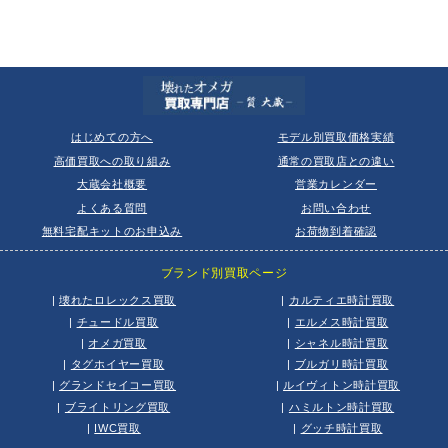
はじめての方へ
モデル別買取価格実績
高価買取への取り組み
通常の買取店との違い
大蔵会社概要
営業カレンダー
よくある質問
お問い合わせ
無料宅配キットのお申込み
お荷物到着確認
ブランド別買取ページ
|
壊れたロレックス買取
|
カルティエ時計買取
|
チュードル買取
|
エルメス時計買取
|
オメガ買取
|
シャネル時計買取
|
タグホイヤー買取
|
ブルガリ時計買取
|
グランドセイコー買取
|
ルイヴィトン時計買取
|
ブライトリング買取
|
ハミルトン時計買取
|
IWC買取
|
グッチ時計買取