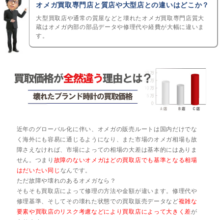
オメガ買取専門店と質店や大型店との違いはどこか？
大型買取店や通常の質屋などと壊れたオメガ買取専門店質大
蔵はオメガ内部の部品データや修理代や経費が大幅に違いま
す。
近年のグローバル化に伴い、オメガの販売ルートは国内だけでな
く海外にも容易に通じるようになり、また市場のオメガ相場も故
障さえなければ、市場によっての相場の大差は基本的にはありま
せん。つまり
故障のないオメガはどの買取店でも基準となる相場
はだいたい同じ
なんです。
ただ故障や壊れのあるオメガなら？
そもそも買取店によって修理の方法や金額が違います。修理代や
修理基準、そしてその壊れた状態での買取販売データなど
複雑な
要素や買取店のリスク考慮などにより買取店によって大きく差
が