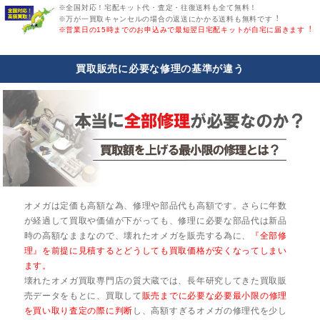
※全国対応！宅配キット代・査定・往復送料も全て無料！
※万が一買取キャンセルの場合の返送にかかる送料も無料です︕
※営業日の15時までのお申込みで最短翌日宅配キットが自宅に届きます︕
買取販売に必要な修理の基準が違う
オメガは定価も高額な為、修理や部品代も高額です。さらに年数
が経過して買取や価値が下がっても、修理に必要な部品代は新品
時の高額なままなので、壊れたオメガを販売する為に、
『全部修
理』を前提に見積するとどうしても買取価格が安くなってしまい
ます。
壊れたオメガ買取専門店の質大蔵では、長年研究してきた買取販
売データをもとに、買取して
販売までに必要な必要最小限の修理
を買い取り査定の際に判断
し、高額すぎるオメガの修理代を少し