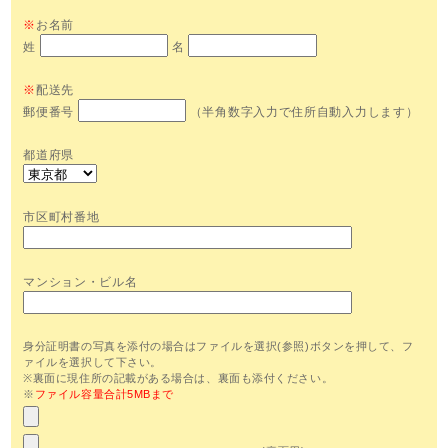
※
お名前
姓
名
※
配送先
郵便番号
（半角数字入力で住所自動入力します）
都道府県
市区町村番地
マンション・ビル名
身分証明書の写真を添付の場合はファイルを選択(参照)ボタンを押して、フ
ァイルを選択して下さい。
※裏面に現住所の記載がある場合は、裏面も添付ください。
※
ファイル容量合計5MBまで