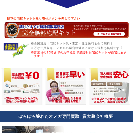
以下の宅配キットお取り寄せボタンを押して下さい
※全国対応！宅配キット代・査定・往復送料も全て無料！
※万が一買取キャンセルの場合の返送にかかる送料も無料です︕
※営業日の15時までのお申込みで最短明日宅配キットが自宅に届き
ます︕
ぼろぼろ壊れたオメガ専門買取 -質大蔵会社概要-