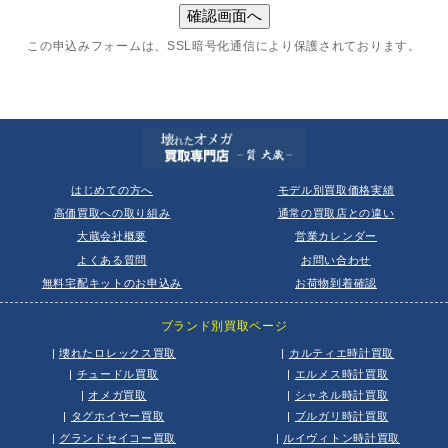
この申込みフォームは、SSL暗号化通信により保護されております。
はじめての方へ
モデル別買取価格実績
高価買取への取り組み
通常の買取店との違い
大蔵会社概要
営業カレンダー
よくある質問
お問い合わせ
無料宅配キットのお申込み
お荷物到着確認
ブランド別買取ページ
|
壊れたロレックス買取
|
カルティエ時計買取
|
チュードル買取
|
エルメス時計買取
|
オメガ買取
|
シャネル時計買取
|
タグホイヤー買取
|
ブルガリ時計買取
|
グランドセイコー買取
|
ルイヴィトン時計買取