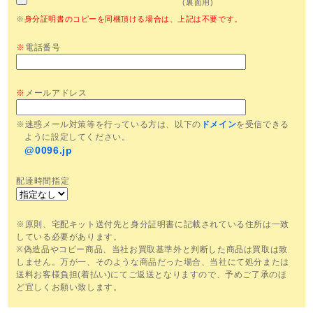
(裏面用)
※
身分証明書のコピーを同梱頂ける場合は、上記は不要です。
※
電話番号
※
メールアドレス
※迷惑メール対策等を行っている方は、以下の
ドメイン
を受信できる
ように設定してください。
@0096.jp
配達時間指定
※原則、宅配キット送付先と身分証明書に記載されている住所は一致
している必要があります。
※偽造品やコピー商品、当社お買取基準外と判断した商品は買取は致
しません。万が一、そのような商品だった場合、当社にて処分または
送料お客様負担(着払い)にてご返送となりますので、予めご了承のほ
ど宜しくお願い致します。