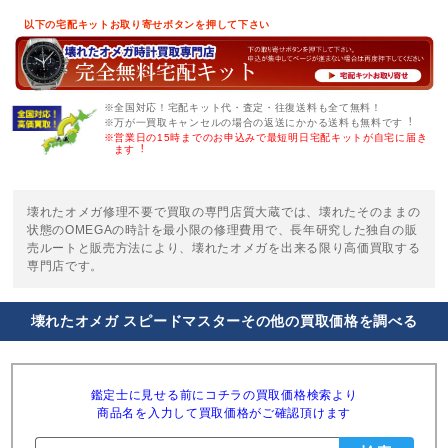
以下の宅配キットお取り寄せボタンを押して下さい
※全国対応！宅配キット代・査定・往復送料も全て無料！
※万が一買取キャンセルの場合の返送にかかる送料も無料です︕
※営業日の15時までのお申込みで最短明日宅配キットが自宅に届き
ます︕
壊れたオメガ修理不要で買取の専門店質大蔵では、壊れたそのままの
状態のOMEGAの時計を最小限の修理費用で、長年研究した独自の販
売ルートと販売方法により、壊れたオメガを出来る限り高価買取する
専門店です。
壊れたオメガ スピードマスターその他の買取価格を調べる
鑑定士に見せる前にコチラの買取価格検索より
商品名を入力して買取価格がご確認頂けます