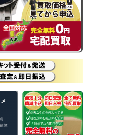
 メ
績
故障