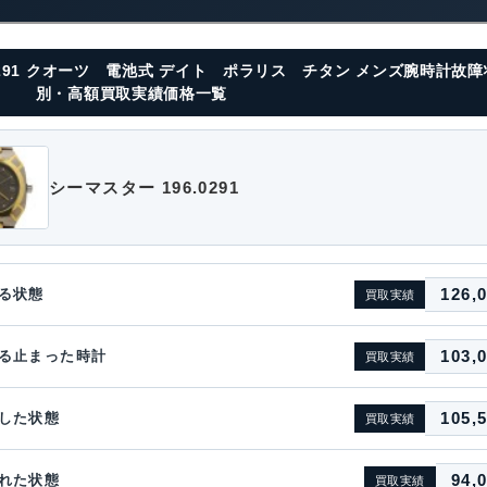
0291 クオーツ 電池式 デイト ポラリス チタン メンズ腕時計故
別・高額買取実績価格一覧
シーマスター 196.0291
126,
る状態
買取実績
103,
る止まった時計
買取実績
105,
した状態
買取実績
94,
れた状態
買取実績