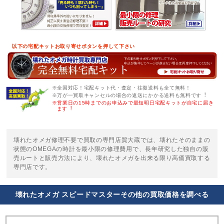
以下の宅配キットお取り寄せボタンを押して下さい
※全国対応！宅配キット代・査定・往復送料も全て無料！
※万が一買取キャンセルの場合の返送にかかる送料も無料です︕
※営業日の15時までのお申込みで最短明日宅配キットが自宅に届き
ます︕
壊れたオメガ修理不要で買取の専門店質大蔵では、壊れたそのままの
状態のOMEGAの時計を最小限の修理費用で、長年研究した独自の販
売ルートと販売方法により、壊れたオメガを出来る限り高価買取する
専門店です。
壊れたオメガ スピードマスターその他の買取価格を調べる