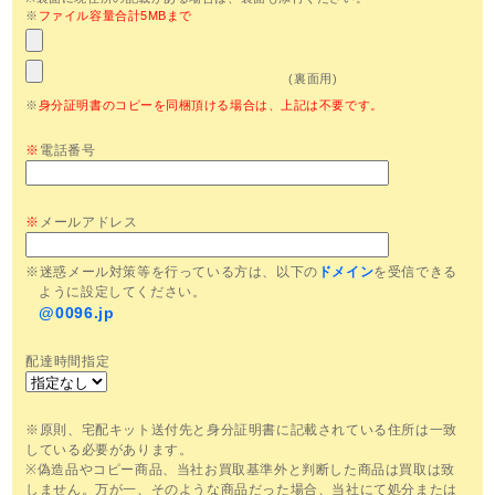
※
ファイル容量合計5MBまで
(裏面用)
※
身分証明書のコピーを同梱頂ける場合は、上記は不要です。
※
電話番号
※
メールアドレス
※迷惑メール対策等を行っている方は、以下の
ドメイン
を受信できる
ように設定してください。
@0096.jp
配達時間指定
※原則、宅配キット送付先と身分証明書に記載されている住所は一致
している必要があります。
※偽造品やコピー商品、当社お買取基準外と判断した商品は買取は致
しません。万が一、そのような商品だった場合、当社にて処分または