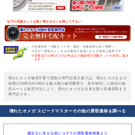
以下の宅配キットお取り寄せボタンを押して下さい
※全国対応！宅配キット代・査定・往復送料も全て無料！
※万が一買取キャンセルの場合の返送にかかる送料も無料です︕
※営業日の15時までのお申込みで最短明日宅配キットが自宅に届き
ます︕
壊れたオメガ修理不要で買取の専門店質大蔵では、壊れたそのままの
状態のOMEGAの時計を最小限の修理費用で、長年研究した独自の販
売ルートと販売方法により、壊れたオメガを出来る限り高価買取する
専門店です。
壊れたオメガ スピードマスターその他の買取価格を調べる
鑑定士に見せる前にコチラの買取価格検索より