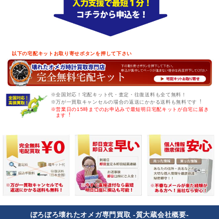
以下の宅配キットお取り寄せボタンを押して下さい
※全国対応！宅配キット代・査定・往復送料も全て無料！
※万が一買取キャンセルの場合の返送にかかる送料も無料です︕
※営業日の15時までのお申込みで最短明日宅配キットが自宅に届き
ます︕
ぼろぼろ壊れたオメガ専門買取 -質大蔵会社概要-