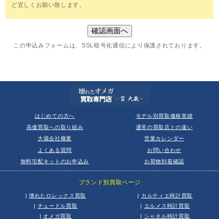
ど宜しくお願い致します。
この申込みフォームは、SSL暗号化通信により保護されております。
はじめての方へ
モデル別買取価格実績
高価買取への取り組み
通常の買取店との違い
大蔵会社概要
営業カレンダー
よくある質問
お問い合わせ
無料宅配キットのお申込み
お荷物到着確認
ブランド別買取ページ
|
壊れたロレックス買取
|
カルティエ時計買取
|
チュードル買取
|
エルメス時計買取
|
オメガ買取
|
シャネル時計買取