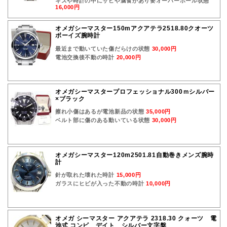
キズや時計の中にサビや腐食があり要オーバーホール状態
16,000円
オメガシーマスター150mアクアテラ2518.80クオーツ
ボーイズ腕時計
最近まで動いていた傷だらけの状態
30,000円
電池交換後不動の時計
20,000円
オメガシーマスタープロフェッショナル300ｍシルバー
×ブラック
擦れ小傷はあるが電池新品の状態
35,000円
ベルト部に傷のある動いている状態
30,000円
オメガシーマスター120m2501.81自動巻きメンズ腕時
計
針が取れた壊れた時計
15,000円
ガラスにヒビが入った不動の時計
10,000円
オメガ シーマスター アクアテラ 2318.30 クォーツ 電
池式 コンビ デイト シルバー文字盤