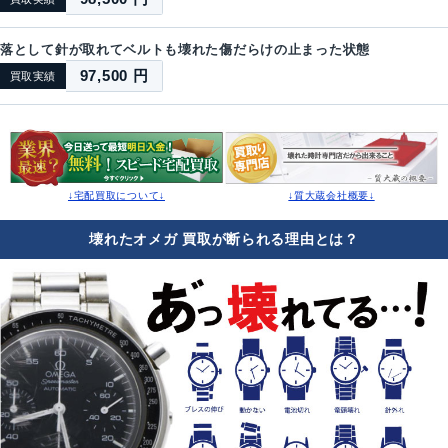
落として針が取れてベルトも壊れた傷だらけの止まった状態
97,500 円
買取実績
↓宅配買取について↓
↓質大蔵会社概要↓
壊れたオメガ 買取が断られる理由とは？