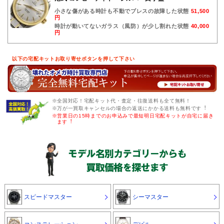
小さな傷がある時計も不動でブレスの故障した状態
51,500
円
時計が動いてないガラス（風防）が少し割れた状態
40,000
円
以下の宅配キットお取り寄せボタンを押して下さい
※全国対応！宅配キット代・査定・往復送料も全て無料！
※万が一買取キャンセルの場合の返送にかかる送料も無料です︕
※営業日の15時までのお申込みで最短明日宅配キットが自宅に届き
ます︕
スピードマスター
シーマスター