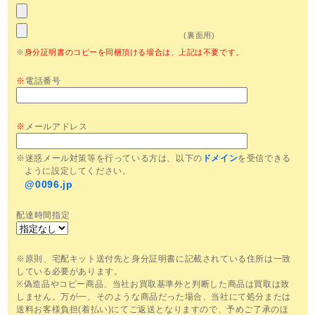
(裏面用)
※
身分証明書のコピーを同梱頂ける場合は、上記は不要です。
※
電話番号
※
メールアドレス
※迷惑メール対策等を行っている方は、以下の
ドメイン
を受信できる
ように設定してください。
@0096.jp
配達時間指定
※原則、宅配キット送付先と身分証明書に記載されている住所は一致
している必要があります。
※偽造品やコピー商品、当社お買取基準外と判断した商品は買取は致
しません。万が一、そのような商品だった場合、当社にて処分または
送料お客様負担(着払い)にてご返送となりますので、予めご了承のほ