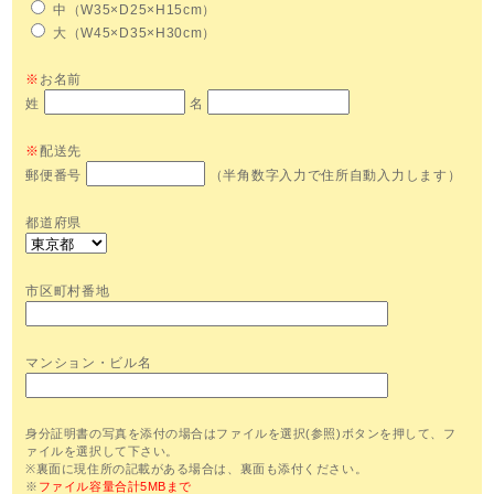
中（W35×D25×H15cm）
大（W45×D35×H30cm）
※
お名前
姓
名
※
配送先
郵便番号
（半角数字入力で住所自動入力します）
都道府県
市区町村番地
マンション・ビル名
身分証明書の写真を添付の場合はファイルを選択(参照)ボタンを押して、フ
ァイルを選択して下さい。
※裏面に現住所の記載がある場合は、裏面も添付ください。
※
ファイル容量合計5MBまで