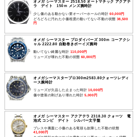
オメガ シーマスター 2518.50 オートマチック アクアテ
ラ デイト 150ｍ メンズ腕時計
少し傷のある動かない要オーバーホールの時計
60,000円
どろどろに汚れた小傷程度の動いてない不動の状態
38,500
円
オメガ シーマスター プロダイバーズ 300ｍ コーアクシ
ャル 2222.80 自動巻きボーイズ腕時
動いてない綺麗な時計
110,000円
リューズが壊れた不動の状態
60,000円
オメガシーマスタープロ300m2583.80クォーツレディ
ース腕時計
リューズが欠品した止まった時計
10,000円
傷や塗装の剥げあり壊れた時計
5,000円
オメガ シーマスター アクアテラ 2318.30 クォーツ 電
池式 コンビ デイト シルバー文字盤
ブレスや裏蓋に小傷のある竜頭も故障した不動の状態
41,000円