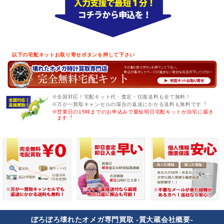
以下の宅配キットお取り寄せボタンを押して下さい
※全国対応！宅配キット代・査定・往復送料も全て無料！
※万が一買取キャンセルの場合の返送にかかる送料も無料です︕
※営業日の15時までのお申込みで最短明日宅配キットが自宅に届き
ます︕
ぼろぼろ壊れたオメガ専門買取 -質大蔵会社概要-