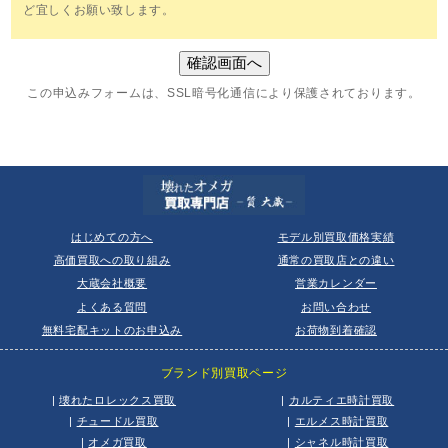
ど宜しくお願い致します。
この申込みフォームは、SSL暗号化通信により保護されております。
はじめての方へ
モデル別買取価格実績
高価買取への取り組み
通常の買取店との違い
大蔵会社概要
営業カレンダー
よくある質問
お問い合わせ
無料宅配キットのお申込み
お荷物到着確認
ブランド別買取ページ
|
壊れたロレックス買取
|
カルティエ時計買取
|
チュードル買取
|
エルメス時計買取
|
オメガ買取
|
シャネル時計買取