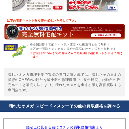
以下の宅配キットお取り寄せボタンを押して下さい
※全国対応！宅配キット代・査定・往復送料も全て無料！
※万が一買取キャンセルの場合の返送にかかる送料も無料です︕
※営業日の15時までのお申込みで最短明日宅配キットが自宅に届き
ます︕
壊れたオメガ修理不要で買取の専門店質大蔵では、壊れたそのままの
状態のOMEGAの時計を最小限の修理費用で、長年研究した独自の販
売ルートと販売方法により、壊れたオメガを出来る限り高価買取する
専門店です。
壊れたオメガ スピードマスターその他の買取価格を調べる
鑑定士に見せる前にコチラの買取価格検索より