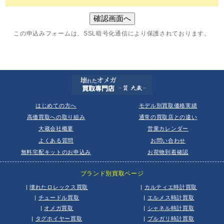
この申込みフォームは、SSL暗号化通信により保護されております。
はじめての方へ
モデル別買取価格実績
高価買取への取り組み
通常の買取店との違い
大蔵会社概要
営業カレンダー
よくある質問
お問い合わせ
無料宅配キットのお申込み
お荷物到着確認
ブランド別買取ページ
|
壊れたロレックス買取
|
カルティエ時計買取
|
チュードル買取
|
エルメス時計買取
|
オメガ買取
|
シャネル時計買取
|
タグホイヤー買取
|
ブルガリ時計買取