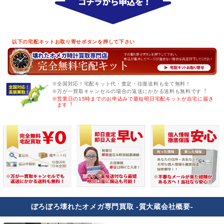
以下の宅配キットお取り寄せボタンを押して下さい
※全国対応！宅配キット代・査定・往復送料も全て無料！
※万が一買取キャンセルの場合の返送にかかる送料も無料です︕
※営業日の15時までのお申込みで最短明日宅配キットが自宅に届き
ます︕
ぼろぼろ壊れたオメガ専門買取 -質大蔵会社概要-