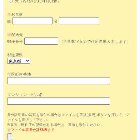
大（W45×D35×H30cm）
※
お名前
姓
名
※
配送先
郵便番号
（半角数字入力で住所自動入力します）
都道府県
市区町村番地
マンション・ビル名
身分証明書の写真を添付の場合はファイルを選択(参照)ボタンを押して、フ
ァイルを選択して下さい。
※裏面に現住所の記載がある場合は、裏面も添付ください。
※
ファイル容量合計5MBまで