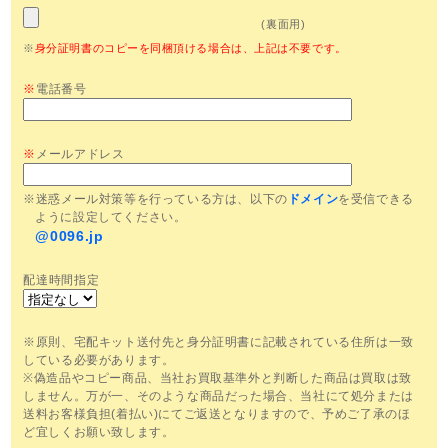
(裏面用)
※
身分証明書のコピーを同梱頂ける場合は、上記は不要です。
※
電話番号
※
メールアドレス
※迷惑メール対策等を行っている方は、以下の
ドメイン
を受信できる
ように設定してください。
@0096.jp
配達時間指定
※原則、宅配キット送付先と身分証明書に記載されている住所は一致
している必要があります。
※偽造品やコピー商品、当社お買取基準外と判断した商品は買取は致
しません。万が一、そのような商品だった場合、当社にて処分または
送料お客様負担(着払い)にてご返送となりますので、予めご了承のほ
ど宜しくお願い致します。