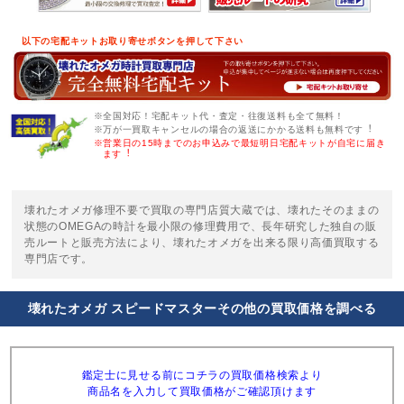
以下の宅配キットお取り寄せボタンを押して下さい
※全国対応！宅配キット代・査定・往復送料も全て無料！
※万が一買取キャンセルの場合の返送にかかる送料も無料です︕
※営業日の15時までのお申込みで最短明日宅配キットが自宅に届き
ます︕
壊れたオメガ修理不要で買取の専門店質大蔵では、壊れたそのままの
状態のOMEGAの時計を最小限の修理費用で、長年研究した独自の販
売ルートと販売方法により、壊れたオメガを出来る限り高価買取する
専門店です。
壊れたオメガ スピードマスターその他の買取価格を調べる
鑑定士に見せる前にコチラの買取価格検索より
商品名を入力して買取価格がご確認頂けます