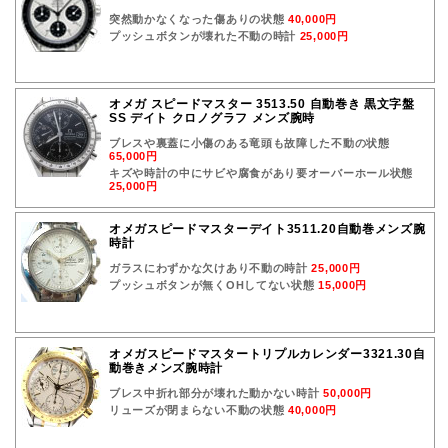
突然動かなくなった傷ありの状態
40,000円
プッシュボタンが壊れた不動の時計
25,000円
オメガ スピードマスター 3513.50 自動巻き 黒文字盤
SS デイト クロノグラフ メンズ腕時
ブレスや裏蓋に小傷のある竜頭も故障した不動の状態
65,000円
キズや時計の中にサビや腐食があり要オーバーホール状態
25,000円
オメガスピードマスターデイト3511.20自動巻メンズ腕
時計
ガラスにわずかな欠けあり不動の時計
25,000円
プッシュボタンが無くOHしてない状態
15,000円
オメガスピードマスタートリプルカレンダー3321.30自
動巻きメンズ腕時計
ブレス中折れ部分が壊れた動かない時計
50,000円
リューズが閉まらない不動の状態
40,000円