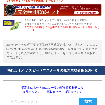
以下の宅配キットお取り寄せボタンを押して下さい
※全国対応！宅配キット代・査定・往復送料も全て無料！
※万が一買取キャンセルの場合の返送にかかる送料も無料です︕
※営業日の15時までのお申込みで最短明日宅配キットが自宅に届き
ます︕
壊れたオメガ修理不要で買取の専門店質大蔵では、壊れたそのままの
状態のOMEGAの時計を最小限の修理費用で、長年研究した独自の販
売ルートと販売方法により、壊れたオメガを出来る限り高価買取する
専門店です。
壊れたオメガ スピードマスターその他の買取価格を調べる
鑑定士に見せる前にコチラの買取価格検索より
商品名を入力して買取価格がご確認頂けます