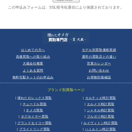
この申込みフォームは、SSL暗号化通信により保護されております。
はじめての方へ
モデル別買取価格実績
高価買取への取り組み
通常の買取店との違い
大蔵会社概要
営業カレンダー
よくある質問
お問い合わせ
無料宅配キットのお申込み
お荷物到着確認
ブランド別買取ページ
|
壊れたロレックス買取
|
カルティエ時計買取
|
チュードル買取
|
エルメス時計買取
|
オメガ買取
|
シャネル時計買取
|
タグホイヤー買取
|
ブルガリ時計買取
|
グランドセイコー買取
|
ルイヴィトン時計買取
|
ブライトリング買取
|
ハミルトン時計買取