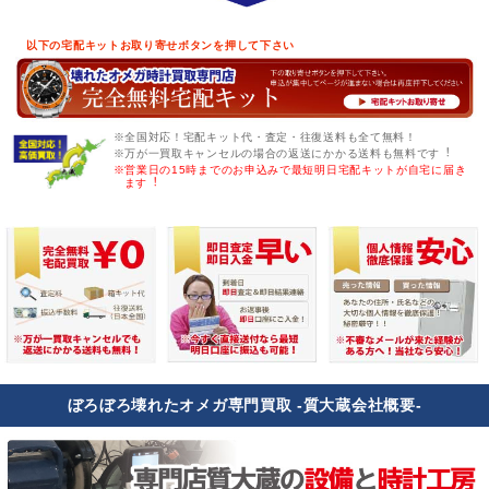
以下の宅配キットお取り寄せボタンを押して下さい
※全国対応！宅配キット代・査定・往復送料も全て無料！
※万が一買取キャンセルの場合の返送にかかる送料も無料です︕
※営業日の15時までのお申込みで最短明日宅配キットが自宅に届き
ます︕
ぼろぼろ壊れたオメガ専門買取 -質大蔵会社概要-