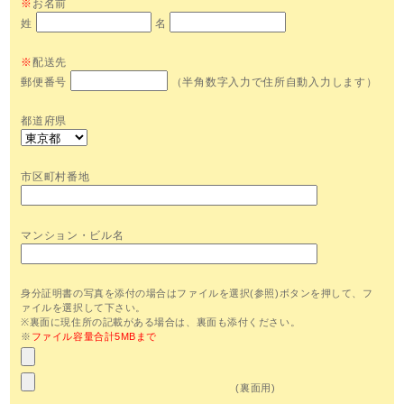
※
お名前
姓
名
※
配送先
郵便番号
（半角数字入力で住所自動入力します）
都道府県
市区町村番地
マンション・ビル名
身分証明書の写真を添付の場合はファイルを選択(参照)ボタンを押して、フ
ァイルを選択して下さい。
※裏面に現住所の記載がある場合は、裏面も添付ください。
※
ファイル容量合計5MBまで
(裏面用)