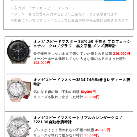
※入力例…『オメガ スピードマスター』
※ブランド名と型番を入力するとより正確なデータが表示されます
※型番についてはブランドによっては裏蓋や箱や保証書に記載されてます
オメガ スピードマスター 3570.50 手巻き プロフェッシ
ョナル クロノグラフ 黒文字盤 メンズ腕時計
長年修理をしないままで置いていた傷もある状態
216,000円
オーバーホール修理してない大きな傷のある止まった時計
193,000円
オメガスピードマスター3834.74自動巻きレディース腕
時計
気になる傷の無い不動の時計
50,000円
リューズも取れて止まった時計
20,000円
オメガスピードマスタートリプルカレンダークロノ
3221.30自動巻腕時計
ブレスがうまく留めれない不動の状態
45,000円
リューズが壊れて動かない時計
30,000円