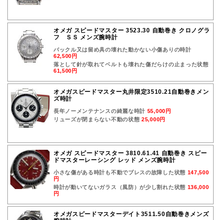
オメガ スピードマスター 3523.30 自動巻き クロノグラ
フ ＳＳ メンズ腕時計
バックル又は留め具の壊れた動かない小傷ありの時計
62,500円
落として針が取れてベルトも壊れた傷だらけの止まった状態
61,500円
オメガスピードマスター丸井限定3510.21自動巻きメン
ズ時計
長年ノーメンテナンスの綺麗な時計
55,000円
リューズが閉まらない不動の状態
25,000円
オメガ スピードマスター 3810.61.41 自動巻き スピー
ドマスターレーシング レッド メンズ腕時計
小さな傷がある時計も不動でブレスの故障した状態
147,500
円
時計が動いてないガラス（風防）が少し割れた状態
136,000
円
オメガスピードマスターデイト3511.50自動巻きメンズ