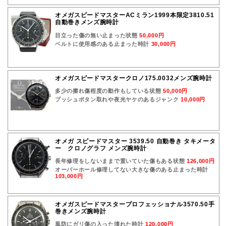
オメガスピードマスターACミラン1999本限定3810.51
自動巻きメンズ腕時計
目立った傷の無い止まった状態
50,000円
ベルトに使用感のある止まった時計
30,000円
オメガスピードマスタークロノ175.0032メンズ腕時計
多少の擦れ傷程度の動作もしている状態
50,000円
プッシュボタン取れや夜光ヤケのあるジャンク
10,000円
オメガ スピードマスター 3539.50 自動巻き タキメータ
ー クロノグラフ メンズ腕時計
長年修理をしないままで置いていた傷もある状態
126,000円
オーバーホール修理してない大きな傷のある止まった時計
103,000円
オメガスピードマスタープロフェッショナル3570.50手
巻きメンズ腕時計
風防にガリ傷の入った壊れた時計
120,000円