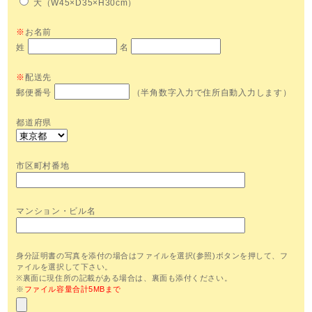
大（W45×D35×H30cm）
※
お名前
姓
名
※
配送先
郵便番号
（半角数字入力で住所自動入力します）
都道府県
市区町村番地
マンション・ビル名
身分証明書の写真を添付の場合はファイルを選択(参照)ボタンを押して、フ
ァイルを選択して下さい。
※裏面に現住所の記載がある場合は、裏面も添付ください。
※
ファイル容量合計5MBまで