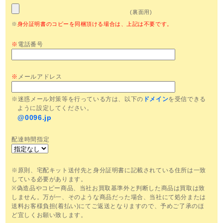
(裏面用)
※
身分証明書のコピーを同梱頂ける場合は、上記は不要です。
※
電話番号
※
メールアドレス
※迷惑メール対策等を行っている方は、以下の
ドメイン
を受信できる
ように設定してください。
@0096.jp
配達時間指定
※原則、宅配キット送付先と身分証明書に記載されている住所は一致
している必要があります。
※偽造品やコピー商品、当社お買取基準外と判断した商品は買取は致
しません。万が一、そのような商品だった場合、当社にて処分または
送料お客様負担(着払い)にてご返送となりますので、予めご了承のほ
ど宜しくお願い致します。