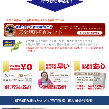
以下の宅配キットお取り寄せボタンを押して下さい
※全国対応！宅配キット代・査定・往復送料も全て無料！
※万が一買取キャンセルの場合の返送にかかる送料も無料です︕
※営業日の15時までのお申込みで最短明日宅配キットが自宅に届き
ます︕
ぼろぼろ壊れたオメガ専門買取 -質大蔵会社概要-