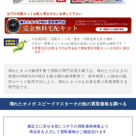
以下の宅配キットお取り寄せボタンを押して下さい
※全国対応！宅配キット代・査定・往復送料も全て無料！
※万が一買取キャンセルの場合の返送にかかる送料も無料です︕
※営業日の15時までのお申込みで最短明日宅配キットが自宅に届き
ます︕
壊れたオメガ修理不要で買取の専門店質大蔵では、壊れたそのままの
状態のOMEGAの時計を最小限の修理費用で、長年研究した独自の販
売ルートと販売方法により、壊れたオメガを出来る限り高価買取する
専門店です。
壊れたオメガ スピードマスターその他の買取価格を調べる
鑑定士に見せる前にコチラの買取価格検索より
商品名を入力して買取価格がご確認頂けます