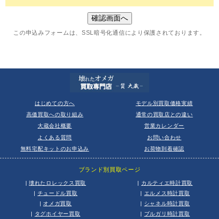
この申込みフォームは、SSL暗号化通信により保護されております。
はじめての方へ
モデル別買取価格実績
高価買取への取り組み
通常の買取店との違い
大蔵会社概要
営業カレンダー
よくある質問
お問い合わせ
無料宅配キットのお申込み
お荷物到着確認
ブランド別買取ページ
|
壊れたロレックス買取
|
カルティエ時計買取
|
チュードル買取
|
エルメス時計買取
|
オメガ買取
|
シャネル時計買取
|
タグホイヤー買取
|
ブルガリ時計買取