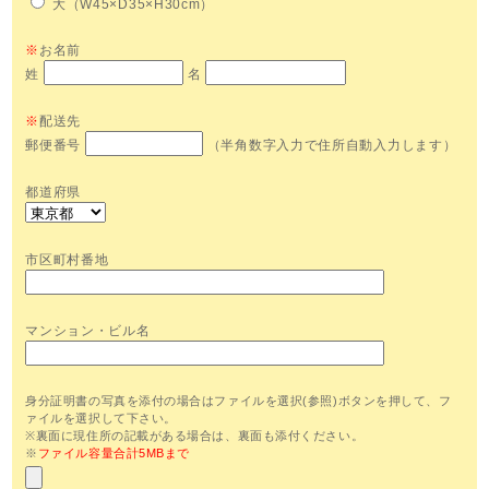
大（W45×D35×H30cm）
※
お名前
姓
名
※
配送先
郵便番号
（半角数字入力で住所自動入力します）
都道府県
市区町村番地
マンション・ビル名
身分証明書の写真を添付の場合はファイルを選択(参照)ボタンを押して、フ
ァイルを選択して下さい。
※裏面に現住所の記載がある場合は、裏面も添付ください。
※
ファイル容量合計5MBまで