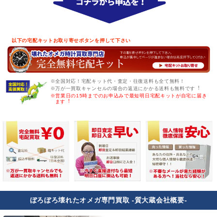
以下の宅配キットお取り寄せボタンを押して下さい
※全国対応！宅配キット代・査定・往復送料も全て無料！
※万が一買取キャンセルの場合の返送にかかる送料も無料です︕
※営業日の15時までのお申込みで最短明日宅配キットが自宅に届き
ます︕
ぼろぼろ壊れたオメガ専門買取 -質大蔵会社概要-