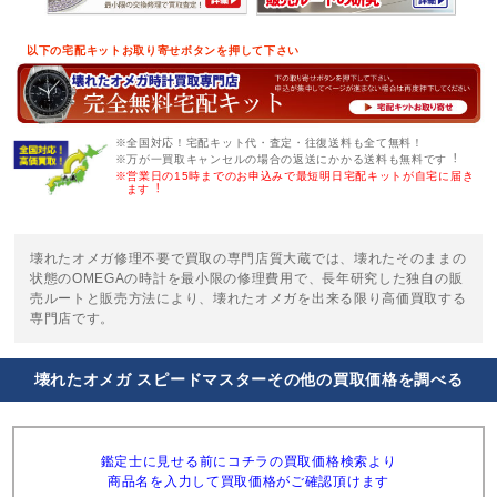
以下の宅配キットお取り寄せボタンを押して下さい
※全国対応！宅配キット代・査定・往復送料も全て無料！
※万が一買取キャンセルの場合の返送にかかる送料も無料です︕
※営業日の15時までのお申込みで最短明日宅配キットが自宅に届き
ます︕
壊れたオメガ修理不要で買取の専門店質大蔵では、壊れたそのままの
状態のOMEGAの時計を最小限の修理費用で、長年研究した独自の販
売ルートと販売方法により、壊れたオメガを出来る限り高価買取する
専門店です。
壊れたオメガ スピードマスターその他の買取価格を調べる
鑑定士に見せる前にコチラの買取価格検索より
商品名を入力して買取価格がご確認頂けます