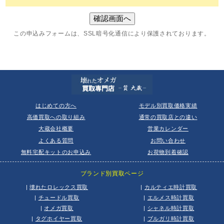
この申込みフォームは、SSL暗号化通信により保護されております。
はじめての方へ
モデル別買取価格実績
高価買取への取り組み
通常の買取店との違い
大蔵会社概要
営業カレンダー
よくある質問
お問い合わせ
無料宅配キットのお申込み
お荷物到着確認
ブランド別買取ページ
|
壊れたロレックス買取
|
カルティエ時計買取
|
チュードル買取
|
エルメス時計買取
|
オメガ買取
|
シャネル時計買取
|
タグホイヤー買取
|
ブルガリ時計買取