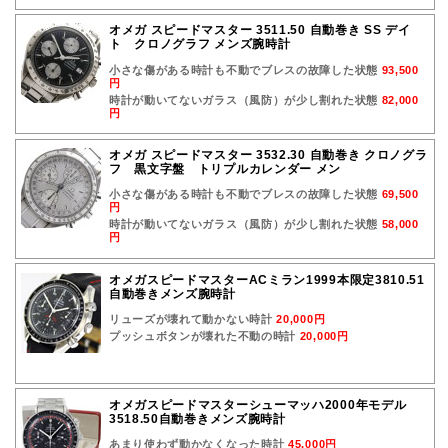
オメガ スピードマスター 3511.50 自動巻き SS デイ
ト クロノグラフ メンズ腕時計
小さな傷がある時計も不動でブレスの故障した状態
93,500
円
時計が動いてないガラス（風防）が少し割れた状態
82,000
円
オメガ スピードマスター 3532.30 自動巻き クロノグラ
フ 黒文字盤 トリプルカレンダー メン
小さな傷がある時計も不動でブレスの故障した状態
69,500
円
時計が動いてないガラス（風防）が少し割れた状態
58,000
円
オメガスピードマスターACミラン1999本限定3810.51
自動巻きメンズ腕時計
リューズが壊れて動かない時計
20,000円
プッシュボタンが壊れた不動の時計
20,000円
オメガスピードマスターシューマッハ2000年モデル
3518.50自動巻きメンズ腕時計
あまり使わず動かなくなった時計
45,000円