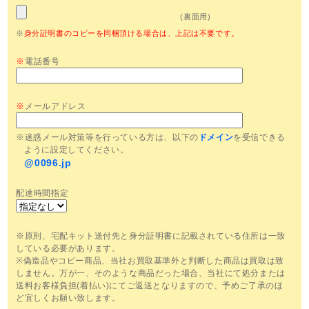
(裏面用)
※
身分証明書のコピーを同梱頂ける場合は、上記は不要です。
※
電話番号
※
メールアドレス
※迷惑メール対策等を行っている方は、以下の
ドメイン
を受信できる
ように設定してください。
@0096.jp
配達時間指定
※原則、宅配キット送付先と身分証明書に記載されている住所は一致
している必要があります。
※偽造品やコピー商品、当社お買取基準外と判断した商品は買取は致
しません。万が一、そのような商品だった場合、当社にて処分または
送料お客様負担(着払い)にてご返送となりますので、予めご了承のほ
ど宜しくお願い致します。