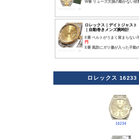
W番 リューズ欠損の動かない状
デイトジャスト 21/
ロレックス｜デイトジャスト｜
｜自動巻きメンズ腕時計
E番 ベルトがうまく留まらない
円
E番 風防にガリ傷が入った不動
デイトジャスト 20/
ロレックス 162
16234