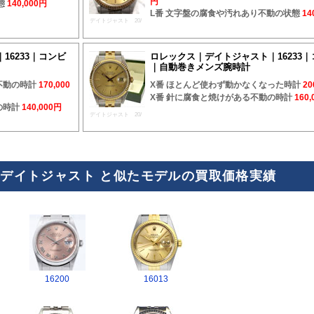
円
態
140,000円
L番 文字盤の腐食や汚れあり不動の状態
14
デイトジャスト 20/
16233｜コンビ
ロレックス｜デイトジャスト｜16233
｜自動巻きメンズ腕時計
不動の時計
170,000
X番 ほとんど使わず動かなくなった時計
20
X番 針に腐食と焼けがある不動の時計
160
の時計
140,000円
デイトジャスト 20/
33 デイトジャスト と似たモデルの買取価格実績
16200
16013