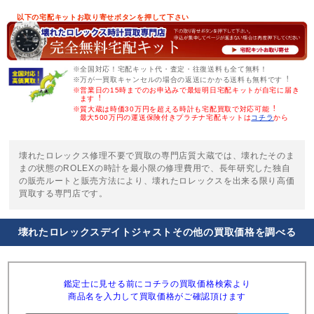
以下の宅配キットお取り寄せボタンを押して下さい
※全国対応！宅配キット代・査定・往復送料も全て無料！
※万が一買取キャンセルの場合の返送にかかる送料も無料です︕
※営業日の15時までのお申込みで最短明日宅配キットが自宅に届き
ます︕
※質大蔵は時価30万円を超える時計も宅配買取で対応可能︕
最大500万円の運送保険付きプラチナ宅配キットは
コチラ
から
壊れたロレックス修理不要で買取の専門店質大蔵では、壊れたそのま
まの状態のROLEXの時計を最小限の修理費用で、長年研究した独自
の販売ルートと販売方法により、壊れたロレックスを出来る限り高価
買取する専門店です。
壊れたロレックスデイトジャストその他の買取価格を調べる
鑑定士に見せる前にコチラの買取価格検索より
商品名を入力して買取価格がご確認頂けます