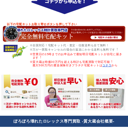
以下の宅配キットお取り寄せボタンを押して下さい
※全国対応！宅配キット代・査定・往復送料も全て無料！
※万が一買取キャンセルの場合の返送にかかる送料も無料です︕
※営業日の15時までのお申込みで最短明日宅配キットが自宅に届き
ます︕
※質大蔵は時価30万円を超える時計も宅配買取で対応可能︕
最大500万円の運送保険付きプラチナ宅配キットは
コチラ
から
ぼろぼろ壊れたロレックス専門買取 -質大蔵会社概要-