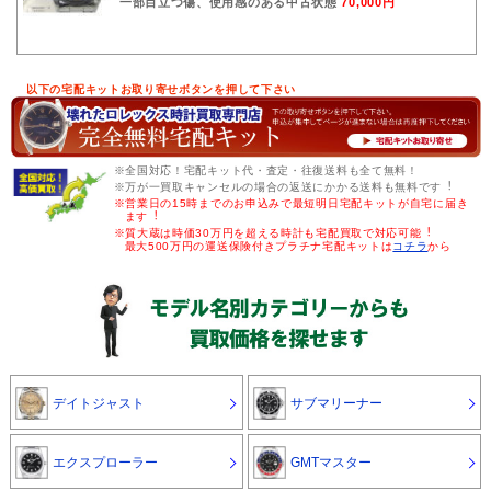
一部目立つ傷、使用感のある中古状態
70,000円
以下の宅配キットお取り寄せボタンを押して下さい
※全国対応！宅配キット代・査定・往復送料も全て無料！
※万が一買取キャンセルの場合の返送にかかる送料も無料です︕
※営業日の15時までのお申込みで最短明日宅配キットが自宅に届き
ます︕
※質大蔵は時価30万円を超える時計も宅配買取で対応可能︕
最大500万円の運送保険付きプラチナ宅配キットは
コチラ
から
デイトジャスト
サブマリーナー
エクスプローラー
GMTマスター