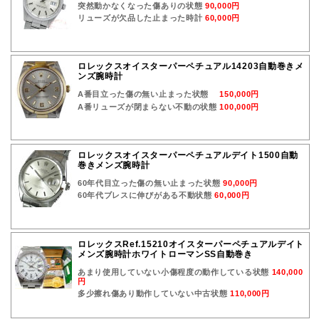
突然動かなくなった傷ありの状態
90,000円
リューズが欠品した止まった時計
60,000円
ロレックスオイスターパーペチュアル14203自動巻きメ
ンズ腕時計
A番目立った傷の無い止まった状態
150,000円
A番リューズが閉まらない不動の状態
100,000円
ロレックスオイスターパーペチュアルデイト1500自動
巻きメンズ腕時計
60年代目立った傷の無い止まった状態
90,000円
60年代ブレスに伸びがある不動状態
60,000円
ロレックスRef.15210オイスターパーペチュアルデイト
メンズ腕時計ホワイトローマンSS自動巻き
あまり使用していない小傷程度の動作している状態
140,000
円
多少擦れ傷あり動作していない中古状態
110,000円