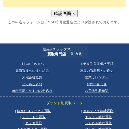
この申込みフォームは、SSL暗号化通信により保護されております。
はじめての方へ
モデル別買取価格実績
高価買取への取り組み
通常の買取店との違い
大蔵会社概要
営業カレンダー
よくある質問
お問い合わせ
無料宅配キットのお申込み
お荷物到着確認
ブランド別買取ページ
|
壊れたロレックス買取
|
カルティエ時計買取
|
チュードル買取
|
エルメス時計買取
|
オメガ買取
|
シャネル時計買取