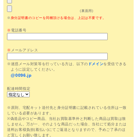
(裏面用)
※
身分証明書のコピーを同梱頂ける場合は、上記は不要です。
※
電話番号
※
メールアドレス
※迷惑メール対策等を行っている方は、以下の
ドメイン
を受信できる
ように設定してください。
@0096.jp
配達時間指定
※原則、宅配キット送付先と身分証明書に記載されている住所は一致
している必要があります。
※偽造品やコピー商品、当社お買取基準外と判断した商品は買取は致
しません。万が一、そのような商品だった場合、当社にて処分または
送料お客様負担(着払い)にてご返送となりますので、予めご了承のほ
ど宜しくお願い致します。