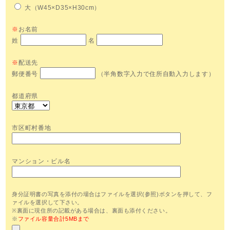
大（W45×D35×H30cm）
※
お名前
姓
名
※
配送先
郵便番号
（半角数字入力で住所自動入力します）
都道府県
市区町村番地
マンション・ビル名
身分証明書の写真を添付の場合はファイルを選択(参照)ボタンを押して、フ
ァイルを選択して下さい。
※裏面に現住所の記載がある場合は、裏面も添付ください。
※
ファイル容量合計5MBまで