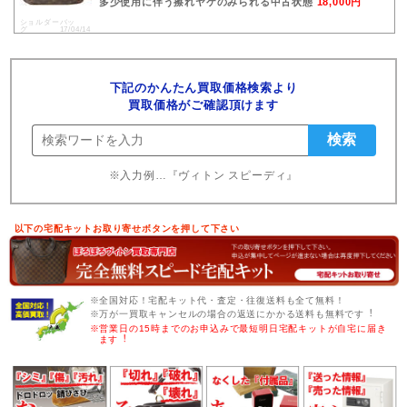
多少使用に伴う擦れヤケのみられる中古状態
18,000円
ショルダーバッ
グ 17/04/14
下記のかんたん買取価格検索より
買取価格がご確認頂けます
※入力例…『ヴィトン スピーディ』
以下の宅配キットお取り寄せボタンを押して下さい
※全国対応！宅配キット代・査定・往復送料も全て無料！
※万が一買取キャンセルの場合の返送にかかる送料も無料です︕
※営業日の15時までのお申込みで最短明日宅配キットが自宅に届き
ます︕