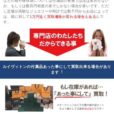
などの箱や保存袋については付属品の有無ではほば変わらない
か、もしくは数百円程度の差でしかない場合が多いです。ただ
し定価が高額なジュエリーや時計では数千円からお品によって
は、箱に対して
1万円近く買取価格が変わる場合もある
んで
す。
ルイヴィトンの付属品あった事にして買取出来る場合があり
ます︕