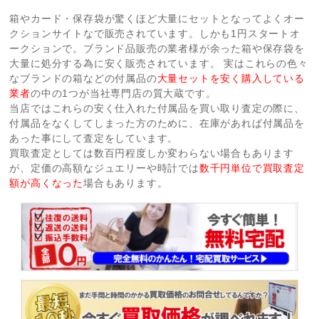
箱やカード・保存袋が驚くほど大量にセットとなってよくオー
クションサイトなで販売されています。しかも1円スタートオ
ークションで。ブランド品販売の業者様が余った箱や保存袋を
大量に処分する為に安く販売されています。 実はこれらの色々
なブランドの箱などの付属品の
大量セットを安く購入している
業者
の中の1つが当社専門店の質大蔵です。
当店ではこれらの安く仕入れた付属品を買い取り査定の際に、
付属品をなくしてしまった方のために、在庫があれば付属品を
あった事にして査定をしています。
買取査定としては数百円程度しか変わらない場合もあります
が、定価の高額なジュエリーや時計では
数千円単位で買取査定
額が高くなった
場合もあります。