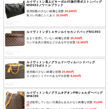
ルイヴィトン黒エピキーポル45旅行用ボストンバッグ
M59062ノワールブラック
使用回数の少ない綺麗な状態
20,000円
角スレ内側にシミあり
10,000円
ボストンバッグ
13/01/25
ルイヴィトンダミエサンルイセカンドバッグN51993
あまり使用していない綺麗な状態
20,000円
スレや金具の退色などがある中古状態
15,000円
セカンドバッグ
12/06/29
ルイヴィトンモノグラムドーヴィルハンドバッグ
M47270ボストン
使用感の少ない綺麗な状態
20,000円
ヌメ皮のシミヤケのある中古状態
8,000円
ハンドバッグ
15/03/21
ルイヴィトンモノグラムオデオンPMショルダーバッグ
M56390
ほぼ使用していない付属品もあるかなり綺麗な状態
33,000
円