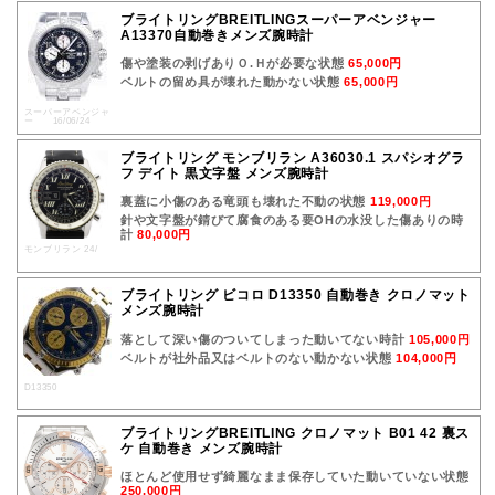
ブライトリングBREITLINGスーパーアベンジャー
A13370自動巻きメンズ腕時計
傷や塗装の剥げありＯ.Ｈが必要な状態
65,000円
ベルトの留め具が壊れた動かない状態
65,000円
スーパーアベンジャ
ー 16/06/24
ブライトリング モンブリラン A36030.1 スパシオグラ
フ デイト 黒文字盤 メンズ腕時計
裏蓋に小傷のある竜頭も壊れた不動の状態
119,000円
針や文字盤が錆びて腐食のある要OHの水没した傷ありの時
計
80,000円
モンブリラン 24/
ブライトリング ビコロ D13350 自動巻き クロノマット
メンズ腕時計
落として深い傷のついてしまった動いてない時計
105,000円
ベルトが社外品又はベルトのない動かない状態
104,000円
D13350
ブライトリングBREITLING クロノマット B01 42 裏ス
ケ 自動巻き メンズ腕時計
ほとんど使用せず綺麗なまま保存していた動いていない状態
250,000円