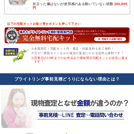
目立った傷はないが使用感のある動いていない状態
240,000
円
クロノマット 23/
以下の宅配キットお取り寄せボタンを押して下さい
※全国対応！宅配キット代・査定・往復送料も全て無料！
※万が一買取キャンセルの場合の返送にかかる送料も無料です︕
※営業日の15時までのお申込みで最短明日宅配キットが自宅に届き
ます︕
ブライトリング事前見積どうりにならない理由とは？