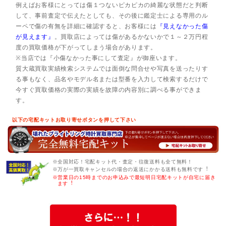
例えばお客様にとっては傷１つないピカピカの綺麗な状態だと判断
して、事前査定で伝えたとしても、その後に鑑定士による専用のル
ーペで傷の有無を詳細に確認すると、お客様には
『見えなかった傷
が見えます』
。買取店によっては傷があるかないかで１～２万円程
度の買取価格が下がってしまう場合があります。
※当店では『小傷なかった事にして査定』が御座います。
質大蔵買取実績検索システムでは面倒な問合せや写真を送ったりす
る事もなく、品名やモデル名または型番を入力して検索するだけで
今すぐ買取価格の実際の実績を故障の内容別に調べる事ができま
す。
以下の宅配キットお取り寄せボタンを押して下さい
※全国対応！宅配キット代・査定・往復送料も全て無料！
※万が一買取キャンセルの場合の返送にかかる送料も無料です︕
※営業日の15時までのお申込みで最短明日宅配キットが自宅に届き
ます︕