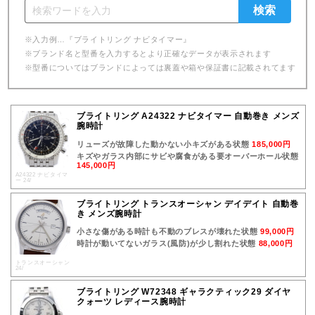
※入力例…『ブライトリング ナビタイマー』
※ブランド名と型番を入力するとより正確なデータが表示されます
※型番についてはブランドによっては裏蓋や箱や保証書に記載されてます
ブライトリング A24322 ナビタイマー 自動巻き メンズ
腕時計
リューズが故障した動かない小キズがある状態
185,000円
キズやガラス内部にサビや腐食がある要オーバーホール状態
145,000円
A24322 ナビタイマ
ー 24/
ブライトリング トランスオーシャン デイデイト 自動巻
き メンズ腕時計
小さな傷がある時計も不動のブレスが壊れた状態
99,000円
時計が動いてないガラス(風防)が少し割れた状態
88,000円
トランスオーシャン
24/
ブライトリング W72348 ギャラクティック29 ダイヤ
クォーツ レディース腕時計