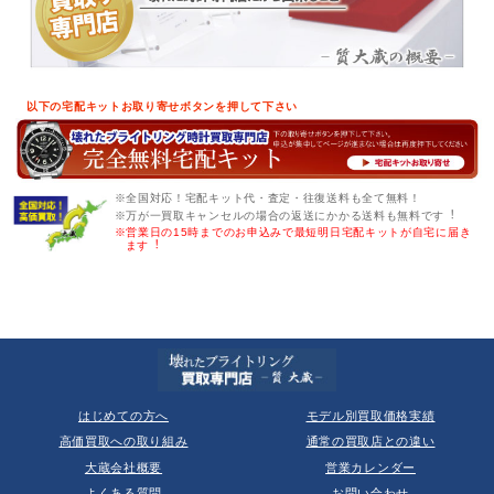
以下の宅配キットお取り寄せボタンを押して下さい
※全国対応！宅配キット代・査定・往復送料も全て無料！
※万が一買取キャンセルの場合の返送にかかる送料も無料です︕
※営業日の15時までのお申込みで最短明日宅配キットが自宅に届き
ます︕
はじめての方へ
モデル別買取価格実績
高価買取への取り組み
通常の買取店との違い
大蔵会社概要
営業カレンダー
よくある質問
お問い合わせ