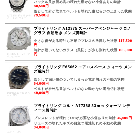
バックル又は留め具の壊れた動かない小傷ありの時計
80,500円
落として針が取れてベルトも壊れた傷だらけの止まった状態
79,500円
W72348 ギャラクテ
ィック29 ダイヤ
ブライトリング A13375 スーパーアベンジャー クロノ
グラフ 自動巻き メンズ腕時計
小さな傷がある時計も不動でブレスの故障した状態
117,500
円
時計が動いてないガラス（風防）が少し割れた状態
106,000
円
A13375 スーパーア
ベンジャー
ブライトリング E65062 エアロスペース クォーツ メン
ズ腕時計
落として深い傷のついてしまった電池切れの不動の状態
64,000円
ベルトが社外品又はベルトのない動かない電池切れ状態
49,000円
E65062 エアロスペ
ース /25
ブライトリング コルト A77388 33ｍｍ クォーツ レデ
ィース腕時計
ブレスレットが壊れてOHが必要な小傷ありの時計
36,000円
リューズの壊れたキズの目立つ電池切れの不動の状態
34,000円
コルト 24/