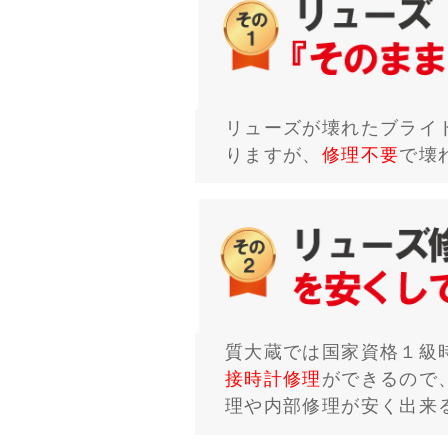
リューズが壊れたブライ
りますが、
修理不要
で壊
質大蔵では国家資格１級
接時計修理
ができるので
理や内部修理が安く出来