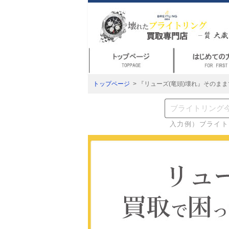
トップページ
> 『リューズ(竜頭)壊れ』そのま
入力例）ブライト