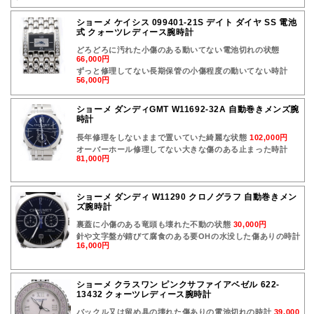
ショーメ ケイシス 099401-21S デイト ダイヤ SS 電池
式 クォーツレディース腕時計
どろどろに汚れた小傷のある動いてない電池切れの状態
66,000円
ずっと修理してない長期保管の小傷程度の動いてない時計
56,000円
ショーメ ダンディGMT W11692-32A 自動巻きメンズ腕
時計
長年修理をしないままで置いていた綺麗な状態
102,000円
オーバーホール修理してない大きな傷のある止まった時計
81,000円
ショーメ ダンディ W11290 クロノグラフ 自動巻きメン
ズ腕時計
裏蓋に小傷のある竜頭も壊れた不動の状態
30,000円
針や文字盤が錆びて腐食のある要OHの水没した傷ありの時計
16,000円
ショーメ クラスワン ピンクサファイアベゼル 622-
13432 クォーツレディース腕時計
バックル又は留め具の壊れた傷ありの電池切れの時計
39,000