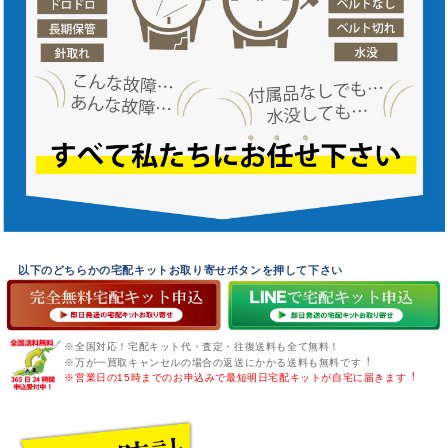
以下のどちらかの宅配キットお取り寄せボタンを押して下さい
※全国対応！宅配キット代・査定・往復送料も全て無料！
※万が一買取キャンセルの場合の返送にかかる送料も無料です︕
※営業日の15時までのお申込みで最短明日宅配キットが自宅に届きます︕