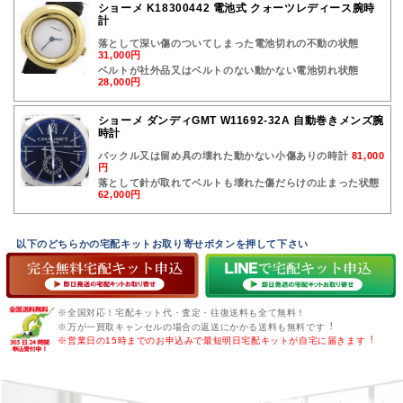
ショーメ K18300442 電池式 クォーツレディース腕時
計
落として深い傷のついてしまった電池切れの不動の状態
31,000円
ベルトが社外品又はベルトのない動かない電池切れ状態
28,000円
ショーメ ダンディGMT W11692-32A 自動巻きメンズ腕
時計
バックル又は留め具の壊れた動かない小傷ありの時計
81,000
円
落として針が取れてベルトも壊れた傷だらけの止まった状態
62,000円
以下のどちらかの宅配キットお取り寄せボタンを押して下さい
※全国対応！宅配キット代・査定・往復送料も全て無料！
※万が一買取キャンセルの場合の返送にかかる送料も無料です︕
※営業日の15時までのお申込みで最短明日宅配キットが自宅に届きます︕