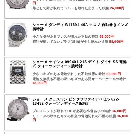
円
落として針が取れてベルトも壊れた止まった状態
24,000円
ショーメ ダンディ W11691-49A クロノ 自動巻きメンズ
腕時計
小さな傷があるブレスが壊れた不動の時計
69,000円
時計が動いてないガラス(風防)が少し割れた状態
58,000円
ショーメ ケイシス 099401-21S デイト ダイヤ SS 電池
式 クォーツレディース腕時計
少さいキズのある電池切れした不動状態の時計
65,000円
電池交換後も不動の深いキズのある要オーバーホールの時計
48,000円
ショーメ クラスワン ピンクサファイアベゼル 622-
13432 クォーツレディース腕時計
ブレスレットが壊れてOHが必要な小傷ありの時計
36,000円
リューズの壊れたキズの目立つ電池切れの不動の状態
34,000
円