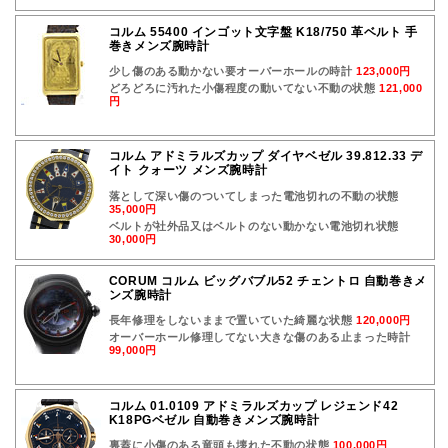
コルム 55400 インゴット文字盤 K18/750 革ベルト 手
巻きメンズ腕時計
少し傷のある動かない要オーバーホールの時計
123,000円
どろどろに汚れた小傷程度の動いてない不動の状態
121,000
円
コルム アドミラルズカップ ダイヤベゼル 39.812.33 デ
イト クォーツ メンズ腕時計
落として深い傷のついてしまった電池切れの不動の状態
35,000円
ベルトが社外品又はベルトのない動かない電池切れ状態
30,000円
CORUM コルム ビッグバブル52 チェントロ 自動巻きメ
ンズ腕時計
長年修理をしないままで置いていた綺麗な状態
120,000円
オーバーホール修理してない大きな傷のある止まった時計
99,000円
コルム 01.0109 アドミラルズカップ レジェンド42
K18PGベゼル 自動巻きメンズ腕時計
裏蓋に小傷のある竜頭も壊れた不動の状態
100,000円