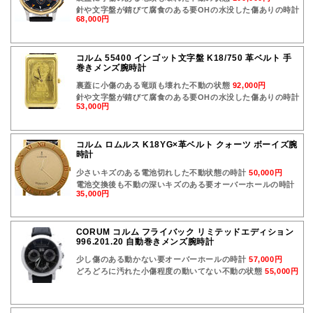
針や文字盤が錆びて腐食のある要OHの水没した傷ありの時計
68,000円
コルム 55400 インゴット文字盤 K18/750 革ベルト 手
巻きメンズ腕時計
裏蓋に小傷のある竜頭も壊れた不動の状態
92,000円
針や文字盤が錆びて腐食のある要OHの水没した傷ありの時計
53,000円
コルム ロムルス K18YG×革ベルト クォーツ ボーイズ腕
時計
少さいキズのある電池切れした不動状態の時計
50,000円
電池交換後も不動の深いキズのある要オーバーホールの時計
35,000円
CORUM コルム フライバック リミテッドエディション
996.201.20 自動巻きメンズ腕時計
少し傷のある動かない要オーバーホールの時計
57,000円
どろどろに汚れた小傷程度の動いてない不動の状態
55,000円