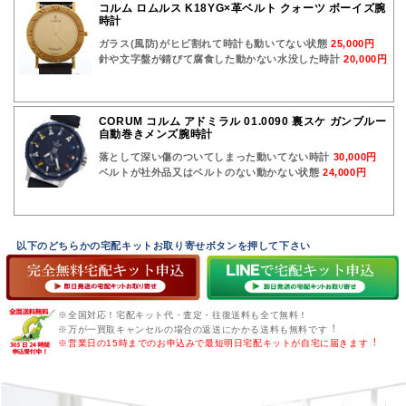
コルム ロムルス K18YG×革ベルト クォーツ ボーイズ腕
時計
ガラス(風防)がヒビ割れて時計も動いてない状態
25,000円
針や文字盤が錆びて腐食した動かない水没した時計
20,000円
CORUM コルム アドミラル 01.0090 裏スケ ガンブルー
自動巻きメンズ腕時計
落として深い傷のついてしまった動いてない時計
30,000円
ベルトが社外品又はベルトのない動かない状態
24,000円
以下のどちらかの宅配キットお取り寄せボタンを押して下さい
※全国対応！宅配キット代・査定・往復送料も全て無料！
※万が一買取キャンセルの場合の返送にかかる送料も無料です︕
※営業日の15時までのお申込みで最短明日宅配キットが自宅に届きます︕