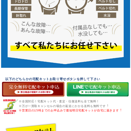
以下のどちらかの宅配キットお取り寄せボタンを押して下さい
※全国対応！宅配キット代・査定・往復送料も全て無料！
※万が一買取キャンセルの場合の返送にかかる送料も無料です︕
※営業日の15時までのお申込みで最短明日宅配キットが自宅に届きます︕