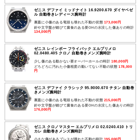
ゼニス デファイ ミッドナイト 16.9200.670 ダイヤベゼ
ル 自動巻きレディース腕時計
裏蓋に小傷のある竜頭も壊れた不動の状態
173,000円
針や文字盤が錆びて腐食のある要OHの水没した傷ありの時計
134,000円
ゼニス レインボー フライバック エルプリメロ
02.0480.405 クロノ 自動巻きメンズ腕時計
少し傷のある動かない要オーバーホールの時計
180,000円
どろどろに汚れた小傷程度の動いてない不動の状態
178,000
円
ゼニス デファイ クラシック 95.9000.670 チタン 自動巻
きメンズ腕時計
裏蓋に小傷のある竜頭も壊れた不動の状態
215,000円
針や文字盤が錆びて腐食のある要OHの水没した傷ありの時計
176,000円
ゼニス クロノマスター エルプリメロ 02.0240.410 トリ
カレ 自動巻きメンズ腕時計
小さな傷があるブレスが壊れた不動の時計
195,000円