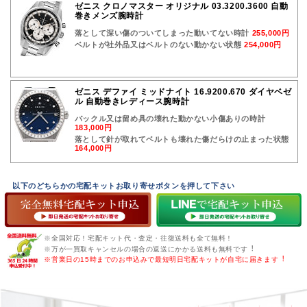
ゼニス クロノマスター オリジナル 03.3200.3600 自動
巻きメンズ腕時計
落として深い傷のついてしまった動いてない時計
255,000円
ベルトが社外品又はベルトのない動かない状態
254,000円
ゼニス デファイ ミッドナイト 16.9200.670 ダイヤベゼ
ル 自動巻きレディース腕時計
バックル又は留め具の壊れた動かない小傷ありの時計
183,000円
落として針が取れてベルトも壊れた傷だらけの止まった状態
164,000円
以下のどちらかの宅配キットお取り寄せボタンを押して下さい
※全国対応！宅配キット代・査定・往復送料も全て無料！
※万が一買取キャンセルの場合の返送にかかる送料も無料です︕
※営業日の15時までのお申込みで最短明日宅配キットが自宅に届きます︕