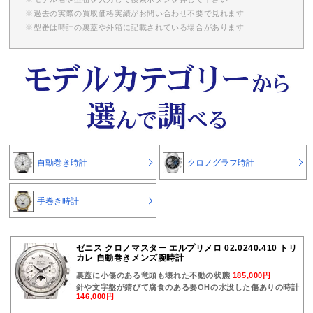
※過去の実際の買取価格実績がお問い合わせ不要で見れます
※型番は時計の裏蓋や外箱に記載されている場合があります
自動巻き時計
クロノグラフ時計
手巻き時計
ゼニス クロノマスター エルプリメロ 02.0240.410 トリ
カレ 自動巻きメンズ腕時計
裏蓋に小傷のある竜頭も壊れた不動の状態
185,000円
針や文字盤が錆びて腐食のある要OHの水没した傷ありの時計
146,000円