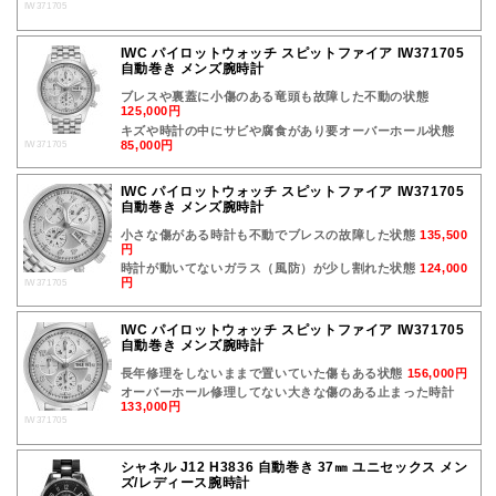
IW371705
IWC パイロットウォッチ スピットファイア IW371705
自動巻き メンズ腕時計
ブレスや裏蓋に小傷のある竜頭も故障した不動の状態
125,000円
キズや時計の中にサビや腐食があり要オーバーホール状態
85,000円
IW371705
IWC パイロットウォッチ スピットファイア IW371705
自動巻き メンズ腕時計
小さな傷がある時計も不動でブレスの故障した状態
135,500
円
時計が動いてないガラス（風防）が少し割れた状態
124,000
円
IW371705
IWC パイロットウォッチ スピットファイア IW371705
自動巻き メンズ腕時計
長年修理をしないままで置いていた傷もある状態
156,000円
オーバーホール修理してない大きな傷のある止まった時計
133,000円
IW371705
シャネル J12 H3836 自動巻き 37㎜ ユニセックス メン
ズ/レディース腕時計