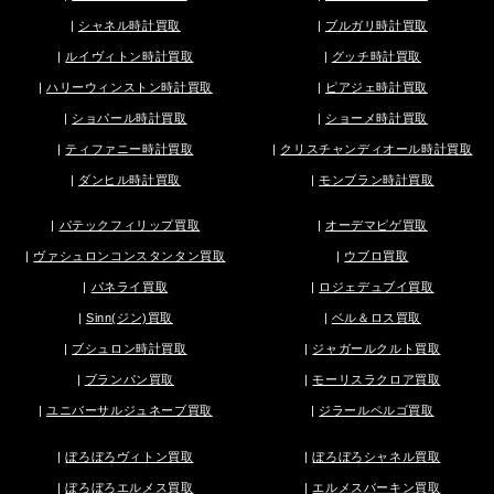
|
シャネル時計買取
|
ブルガリ時計買取
|
ルイヴィトン時計買取
|
グッチ時計買取
|
ハリーウィンストン時計買取
|
ピアジェ時計買取
|
ショパール時計買取
|
ショーメ時計買取
|
ティファニー時計買取
|
クリスチャンディオール時計買取
|
ダンヒル時計買取
|
モンブラン時計買取
|
パテックフィリップ買取
|
オーデマピゲ買取
|
ヴァシュロンコンスタンタン買取
|
ウブロ買取
|
パネライ買取
|
ロジェデュブイ買取
|
Sinn(ジン)買取
|
ベル＆ロス買取
|
ブシュロン時計買取
|
ジャガールクルト買取
|
ブランパン買取
|
モーリスラクロア買取
|
ユニバーサルジュネーブ買取
|
ジラールペルゴ買取
|
ぼろぼろヴィトン買取
|
ぼろぼろシャネル買取
|
ぼろぼろエルメス買取
|
エルメスバーキン買取