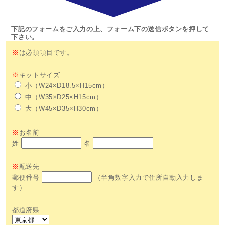
下記のフォームをご入力の上、フォーム下の送信ボタンを押して
下さい。
※
は必須項目です。
※
キットサイズ
小（W24×D18.5×H15cm）
中（W35×D25×H15cm）
大（W45×D35×H30cm）
※
お名前
姓
名
※
配送先
郵便番号
（半角数字入力で住所自動入力しま
す）
都道府県