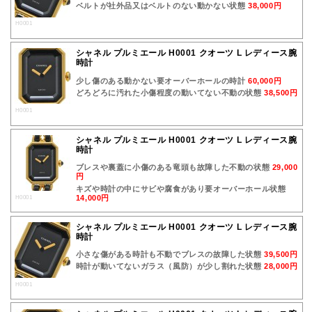
ベルトが社外品又はベルトのない動かない状態
38,000円
H0001
シャネル プルミエール H0001 クオーツ L レディース腕
時計
少し傷のある動かない要オーバーホールの時計
60,000円
どろどろに汚れた小傷程度の動いてない不動の状態
38,500円
H0001
シャネル プルミエール H0001 クオーツ L レディース腕
時計
ブレスや裏蓋に小傷のある竜頭も故障した不動の状態
29,000
円
キズや時計の中にサビや腐食があり要オーバーホール状態
14,000円
H0001
シャネル プルミエール H0001 クオーツ L レディース腕
時計
小さな傷がある時計も不動でブレスの故障した状態
39,500円
時計が動いてないガラス（風防）が少し割れた状態
28,000円
H0001