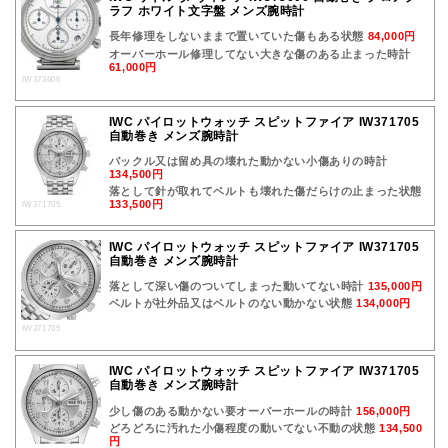
ラフ ホワイト文字盤 メンズ腕時計
長年修理をしないままで置いていた傷もある状態
84,000円
オーバーホール修理してない大きな傷のある止まった時計
61,000円
IW373606
IWC パイロットウォッチ スピットファイア IW371705
自動巻き メンズ腕時計
バックル又は留め具の壊れた動かない小傷ありの時計
134,500円
落として針が取れてベルトも壊れた傷だらけの止まった状態
133,500円
IW371705
IWC パイロットウォッチ スピットファイア IW371705
自動巻き メンズ腕時計
落として深い傷のついてしまった動いてない時計
135,000円
ベルトが社外品又はベルトのない動かない状態
134,000円
IW371705
IWC パイロットウォッチ スピットファイア IW371705
自動巻き メンズ腕時計
少し傷のある動かない要オーバーホールの時計
156,000円
どろどろに汚れた小傷程度の動いてない不動の状態
134,500
円