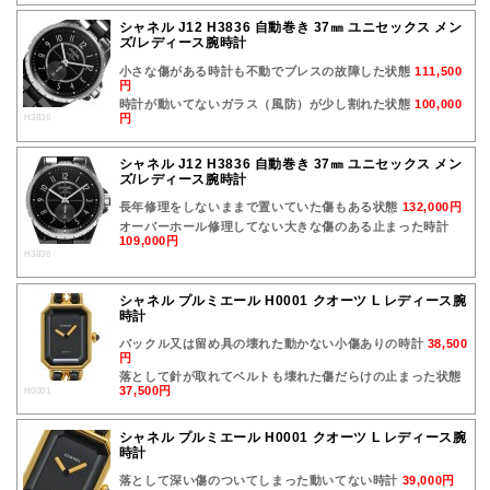
シャネル J12 H3836 自動巻き 37㎜ ユニセックス メン
ズ/レディース腕時計
小さな傷がある時計も不動でブレスの故障した状態
111,500
円
時計が動いてないガラス（風防）が少し割れた状態
100,000
円
H3836
シャネル J12 H3836 自動巻き 37㎜ ユニセックス メン
ズ/レディース腕時計
長年修理をしないままで置いていた傷もある状態
132,000円
オーバーホール修理してない大きな傷のある止まった時計
109,000円
H3836
シャネル プルミエール H0001 クオーツ L レディース腕
時計
バックル又は留め具の壊れた動かない小傷ありの時計
38,500
円
落として針が取れてベルトも壊れた傷だらけの止まった状態
37,500円
H0001
シャネル プルミエール H0001 クオーツ L レディース腕
時計
落として深い傷のついてしまった動いてない時計
39,000円