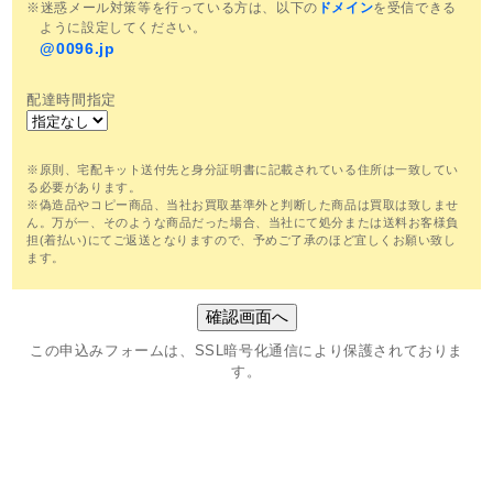
※迷惑メール対策等を行っている方は、以下の
ドメイン
を受信できる
ように設定してください。
@0096.jp
配達時間指定
※原則、宅配キット送付先と身分証明書に記載されている住所は一致してい
る必要があります。
※偽造品やコピー商品、当社お買取基準外と判断した商品は買取は致しませ
ん。万が一、そのような商品だった場合、当社にて処分または送料お客様負
担(着払い)にてご返送となりますので、予めご了承のほど宜しくお願い致し
ます。
この申込みフォームは、SSL暗号化通信により保護されておりま
す。