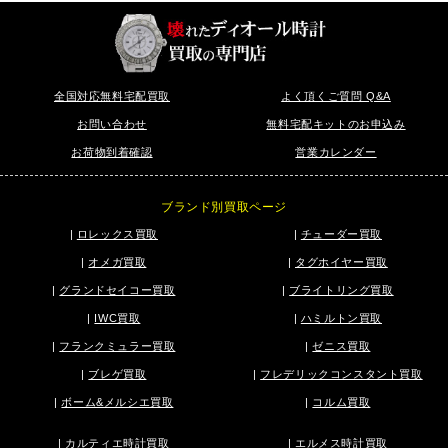
全国対応無料宅配買取
よく頂くご質問 Q&A
お問い合わせ
無料宅配キットのお申込み
お荷物到着確認
営業カレンダー
ブランド別買取ページ
|
ロレックス買取
|
チューダー買取
|
オメガ買取
|
タグホイヤー買取
|
グランドセイコー買取
|
ブライトリング買取
|
IWC買取
|
ハミルトン買取
|
フランクミュラー買取
|
ゼニス買取
|
ブレゲ買取
|
フレデリックコンスタント買取
|
ボーム&メルシエ買取
|
コルム買取
|
カルティエ時計買取
|
エルメス時計買取