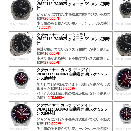
WAZ1112.BA0875 クォーツ SS メンズ腕時
計
どろどろに汚れた小傷程度の動いてない不動の
状態
26,500円
少し傷のある動かない要オーバーホールの時計
WAZ1112.BA0875
WAZ1112.BA08
48,000円
タグホイヤー フォーミュラ1
WAZ1112.BA0875 クォーツ SS メンズ腕時
計
時計が動いてないガラス（風防）が少し割れた
状態
16,000円
小さな傷がある時計も不動でブレスの故障した
WAZ1112.BA0875
WAZ1112.BA08
状態
27,500円
タグホイヤー カレラ デイデイト
WDA2113.BA0043 自動巻き 裏スケ SS メ
ンズ腕時計
落として針が取れてベルトも壊れた傷だらけの
止まった状態
169,500円
バックル又は留め具の壊れた動かない小傷あり
WDA2113.BA0043
WDA2113.BA0
の時計
170,500円
タグホイヤー カレラ デイデイト
WDA2113.BA0043 自動巻き 裏スケ SS メ
ンズ腕時計
どろどろに汚れた小傷程度の動いてない不動の
状態
170,500円
少し傷のある動かない要オーバーホールの時計
WDA2113.BA0043
WDA2113.BA0