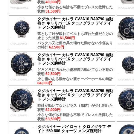
状態
40,000円
小さな傷がある時計も不動でブレスの故障した
WAV5111.BA0901
WAV5111.BA09
状態
51,500円
タグホイヤー カレラ CV2A10.BA0796 自動
巻き キャリバー16 クロノグラフ デイデイ
ト メンズ腕時計
落として針が取れてベルトも壊れた傷だらけの
止まった状態
61,500円
バックル又は留め具の壊れた動かない小傷あり
CV2A10.BA0796
CV2A10.BA079
の時計
62,500円
タグホイヤー カレラ CV2A10.BA0796 自動
巻き キャリバー16 クロノグラフ デイデイ
ト メンズ腕時計
どろどろに汚れた小傷程度の動いてない不動の
状態
62,500円
少し傷のある動かない要オーバーホールの時計
CV2A10.BA0796
CV2A10.BA079
84,000円
タグホイヤー カレラ CV2A10.BA0796 自動
巻き キャリバー16 クロノグラフ デイデイ
ト メンズ腕時計
時計が動いてないガラス（風防）が少し割れた
状態
52,000円
小さな傷がある時計も不動でブレスの故障した
CV2A10.BA0796
CV2A10.BA079
状態
63,500円
タグホイヤー パイロット クロノグラフ デ
イト 530.806 クォーツ メンズ腕時計