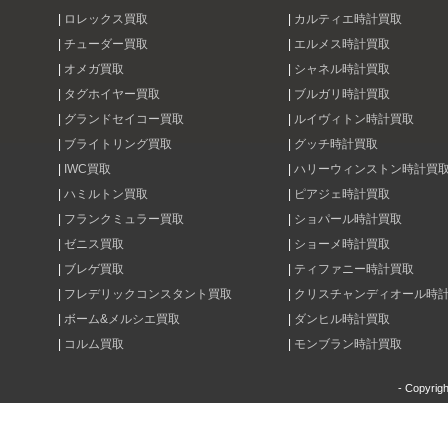
|
ロレックス買取
|
カルティエ時計買取
|
チューダー買取
|
エルメス時計買取
|
オメガ買取
|
シャネル時計買取
|
タグホイヤー買取
|
ブルガリ時計買取
|
グランドセイコー買取
|
ルイヴィトン時計買取
|
ブライトリング買取
|
グッチ時計買取
|
IWC買取
|
ハリーウィンストン時計買
|
ハミルトン買取
|
ピアジェ時計買取
|
フランクミュラー買取
|
ショパール時計買取
|
ゼニス買取
|
ショーメ時計買取
|
ブレゲ買取
|
ティファニー時計買取
|
フレデリックコンスタント買取
|
クリスチャンディオール時
|
ボーム&メルシエ買取
|
ダンヒル時計買取
|
コルム買取
|
モンブラン時計買取
- Copyrig