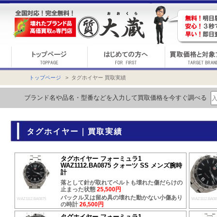
トップページ
> タグホイヤー 買取実績
ブランド名や品名・型番などを入力して買取価格を今すぐ調べる
タグホイヤー｜買取実績
タグホイヤー フォーミュラ1
WAZ1112.BA0875 クォーツ SS メンズ腕時
計
落として針が取れてベルトも壊れた傷だらけの
止まった状態
25,500円
バックル又は留め具の壊れた動かない小傷あり
WAZ1112.BA0875
WAZ1112.BA08
の時計
26,500円
タグホイヤー フォーミュラ1