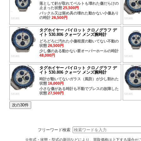
落として針が取れてベルトも壊れた傷だらけの
止まった状態
25,500円
バックル又は留め具の壊れた動かない小傷あり
の時計
26,500円
530.806
530.806
タグホイヤー パイロット クロノグラフ デ
イト 530.806 クォーツ メンズ腕時計
どろどろに汚れた小傷程度の動いてない不動の
状態
26,500円
少し傷のある動かない要オーバーホールの時計
48,000円
530.806
530.806
タグホイヤー パイロット クロノグラフ デ
イト 530.806 クォーツ メンズ腕時計
時計が動いてないガラス（風防）が少し割れた
状態
16,000円
小さな傷がある時計も不動でブレスの故障した
状態
27,500円
530.806
530.806
フリーワード検索
※年式・状態・型式の新旧などにより、買取価格は上下する場合が