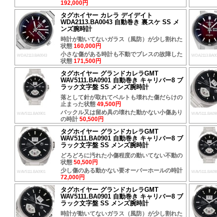
192,000円
タグホイヤー カレラ デイデイト
WDA2113.BA0043 自動巻き 裏スケ SS メ
ンズ腕時計
時計が動いてないガラス（風防）が少し割れた
状態
160,000円
小さな傷がある時計も不動でブレスの故障した
WDA2113.BA0043
WDA2113.BA0
状態
171,500円
タグホイヤー グランドカレラGMT
WAV5111.BA0901 自動巻き キャリバー8 ブ
ラック文字盤 SS メンズ腕時計
落として針が取れてベルトも壊れた傷だらけの
止まった状態
49,500円
バックル又は留め具の壊れた動かない小傷あり
WAV5111.BA0901
WAV5111.BA09
の時計
50,500円
タグホイヤー グランドカレラGMT
WAV5111.BA0901 自動巻き キャリバー8 ブ
ラック文字盤 SS メンズ腕時計
どろどろに汚れた小傷程度の動いてない不動の
状態
50,500円
少し傷のある動かない要オーバーホールの時計
WAV5111.BA0901
WAV5111.BA09
72,000円
タグホイヤー グランドカレラGMT
WAV5111.BA0901 自動巻き キャリバー8 ブ
ラック文字盤 SS メンズ腕時計
時計が動いてないガラス（風防）が少し割れた