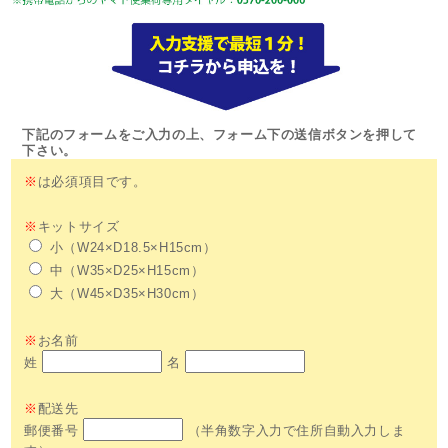
下記のフォームをご入力の上、フォーム下の送信ボタンを押して
下さい。
※
は必須項目です。
※
キットサイズ
小（W24×D18.5×H15cm）
中（W35×D25×H15cm）
大（W45×D35×H30cm）
※
お名前
姓
名
※
配送先
郵便番号
（半角数字入力で住所自動入力しま