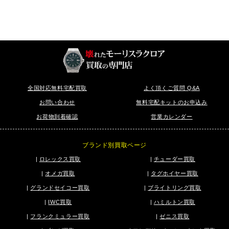
全国対応無料宅配買取
よく頂くご質問 Q&A
お問い合わせ
無料宅配キットのお申込み
お荷物到着確認
営業カレンダー
ブランド別買取ページ
|
ロレックス買取
|
チューダー買取
|
オメガ買取
|
タグホイヤー買取
|
グランドセイコー買取
|
ブライトリング買取
|
IWC買取
|
ハミルトン買取
|
フランクミュラー買取
|
ゼニス買取