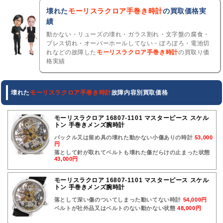
壊れた
モーリスラクロア手巻き時計
の買取価格実
績
動かない・リューズの壊れ・ガラス割れ・文字盤の腐食・
ブレス切れ・オーバーホールしてない・ぼろぼろ・電池切
れなどの故障した
モーリスラクロア手巻き時計
の買取り価
格実績
壊れた
モーリスラクロア手巻き時計
故障内容別買取価格
モーリスラクロア 16807-1101 マスターピース スケル
トン 手巻きメンズ腕時計
バックル又は留め具の壊れた動かない小傷ありの時計
53,000
円
落として針が取れてベルトも壊れた傷だらけの止まった状態
43,000円
モーリスラクロア 16807-1101 マスターピース スケル
トン 手巻きメンズ腕時計
落として深い傷のついてしまった動いてない時計
54,000円
ベルトが社外品又はベルトのない動かない状態
48,000円