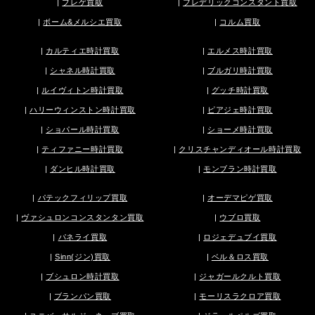
|
ブレゲ買取
|
フレデリックコンスタント買取
|
ボーム&メルシエ買取
|
コルム買取
|
カルティエ時計買取
|
エルメス時計買取
|
シャネル時計買取
|
ブルガリ時計買取
|
ルイヴィトン時計買取
|
グッチ時計買取
|
ハリーウィンストン時計買取
|
ピアジェ時計買取
|
ショパール時計買取
|
ショーメ時計買取
|
ティファニー時計買取
|
クリスチャンディオール時計買取
|
ダンヒル時計買取
|
モンブラン時計買取
|
パテックフィリップ買取
|
オーデマピゲ買取
|
ヴァシュロンコンスタンタン買取
|
ウブロ買取
|
パネライ買取
|
ロジェデュブイ買取
|
Sinn(ジン)買取
|
ベル＆ロス買取
|
ブシュロン時計買取
|
ジャガールクルト買取
|
ブランパン買取
|
モーリスラクロア買取