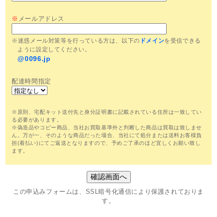
※
メールアドレス
※迷惑メール対策等を行っている方は、以下の
ドメイン
を受信できる
ように設定してください。
@0096.jp
配達時間指定
※原則、宅配キット送付先と身分証明書に記載されている住所は一致してい
る必要があります。
※偽造品やコピー商品、当社お買取基準外と判断した商品は買取は致しませ
ん。万が一、そのような商品だった場合、当社にて処分または送料お客様負
担(着払い)にてご返送となりますので、予めご了承のほど宜しくお願い致し
ます。
この申込みフォームは、SSL暗号化通信により保護されておりま
す。