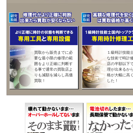
買取から販売までに必
１級時計技能
要な最小限の修理の範
な技術で時計
囲をより正確に判断す
店の半額以下
る事で通常の買取店よ
理が出来るか
りも減額を減らし高価
格が大幅に高
買取！
した！