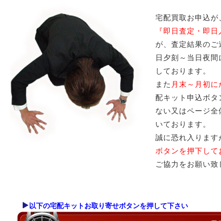
宅配買取お申込が
『即日査定・即日
が、査定結果のご
日夕刻～当日夜間
しております。
また
月末～月初に
配キット申込ボタ
ない又はページ全
いております。
誠に恐れ入ります
ボタンを押下して
ご協力をお願い致
以下の宅配キットお取り寄せボタンを押して下さい