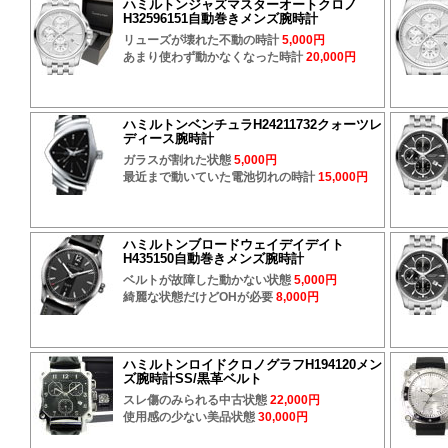
ハミルトンジャズマスターオートクロノ
H32596151自動巻きメンズ腕時計
リューズが壊れた不動の時計
5,000円
あまり使わず動かなくなった時計
20,000円
ハミルトンベンチュラH24211732クォーツレ
ディース腕時計
ガラスが割れた状態
5,000円
最近まで動いていた電池切れの時計
15,000円
ハミルトンブロードウェイデイデイト
H435150自動巻きメンズ腕時計
ベルトが故障した動かない状態
5,000円
綺麗な状態だけどOHが必要
8,000円
ハミルトンロイドクロノグラフH194120メン
ズ腕時計SS/黒革ベルト
スレ傷のみられる中古状態
22,000円
使用感の少ない美品状態
30,000円