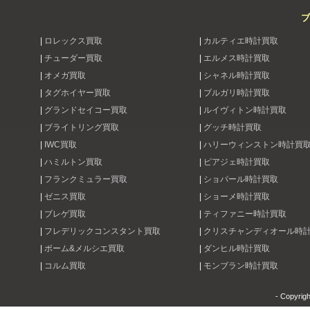
ブ
|
ロレックス買取
|
カルティエ時計買取
|
チューダー買取
|
エルメス時計買取
|
オメガ買取
|
シャネル時計買取
|
タグホイヤー買取
|
ブルガリ時計買取
|
グランドセイコー買取
|
ルイヴィトン時計買取
|
ブライトリング買取
|
グッチ時計買取
|
IWC買取
|
ハリーウィンストン時計買
|
ハミルトン買取
|
ピアジェ時計買取
|
フランクミュラー買取
|
ショパール時計買取
|
ゼニス買取
|
ショーメ時計買取
|
ブレゲ買取
|
ティファニー時計買取
|
フレデリックコンスタント買取
|
クリスチャンディオール時
|
ボーム&メルシエ買取
|
ダンヒル時計買取
|
コルム買取
|
モンブラン時計買取
- Copyrig