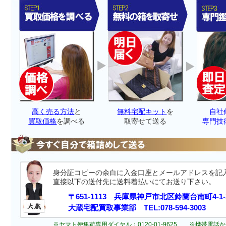
高く売る方法
と
無料宅配キット
を
自社
買取価格
を調べる
取寄せて送る
専門技
身分証コピーの余白に入金口座とメールアドレスを記
直接以下の送付先に送料着払いにてお送り下さい。
〒651-1113 兵庫県神戸市北区鈴蘭台南町4-1-
大蔵宅配買取事業部 TEL:078-594-3003
※ヤマト便集荷専用ダイヤル：0120-01-9625 ※携帯電話から