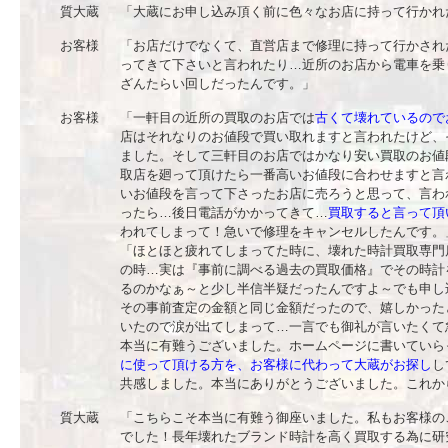
質大蔵
「大蔵にお申し込み頂く前に色々なお店に持って行かれ
お客様
「お店だけでなくて、直営店まで修理に持って行かされ
ってきて下さいと言われたり…近所のお店から電車を乗
ざんたらい回しだったんです。」
お客様
「一軒目の近所の買取のお店では
古くて壊れているので
店はそれなりのお値段で買い取れますと言われたけど、
ました。そして三軒目のお店ではかなり安い買取のお値
取店を廻って頂けたら一番高いお値段に合わせますと言
いお値段を言って下さったお店に売ろうと思って、言わ
ったら…後日電話がかかってきて…
買取すると言って頂
われてしまって！急いで修理をキャンセルしたんです。
「ほとほと疲れてしまってた時に、壊れた時計買取専門
の時…実は『事前に調べる過去の買取価格』でその時計
るのかなぁ～と少し半信半疑だったんですよ～でも申し
その事前査定の金額と同じ金額だったので、嬉しかった
いたので涙が出てしまって…一言でも御礼が言いたくて
本当に有難うございました。ホームページに書いていら
に使って頂ける方を、お客様に代わって大蔵がお探し
し
共感しました。本当にありがとうございました。これか
質大蔵
「こちらこそ本当に有難う御座いました。私もお客様の
でした！長年壊れたブランド時計を高く買取する為に研