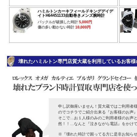
ハミルトンカーキフィールドキングデイデ
イトH64451133自動巻きメンズ腕時計
バックルが破損した時計
5,000円
傷の多い動かない時計
10,000円
壊れたハミルトン専門店質大蔵を利用しているお客様
申し訳御座いません！質大蔵ではご利用者
のでコチラでご紹介出来る『お客様のお声
そこで…お１人様のみのご利用者様のお声
然！！…なんと『泣きながら電話』をかけ
※『壊れた時計で困ってる方に是非お知ら