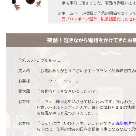
承も事前に頂きました。有難う御座いま
※ホームページ掲載ご了承の関係でコチラ
元プロスポーツ選手・以前話題だったセ
「プルルッ…プルルッ…」
質大蔵
「お電話ありがとうございます～ブランド品買取専門店
お客様
「……ウッ……ウッ…」
質大蔵
「お客様どうさなさいましたか？」
お客様
「…ウッ…昨日お申込させて頂いた○○です。実はわたし
た古いハミルトンだったんで、確かに壊れたままの状態
るお店がやっと見つかりました。」
お客様
「ほんとに忙しいひと月でした…ただでさえ
遺品整理
で
らうのに、仕事の休みの日を全部使う事になるなんて思